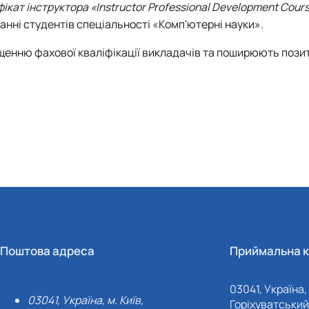
кат інструктора «Instructor Professional Development Cour
анні студентів спеціальності «Комп'ютерні науки».
ищенню фахової кваліфікації викладачів та поширюють пози
Поштова адреса
Приймальна к
03041, Україна, 
03041, Україна, м. Київ,
Горіхуватський 