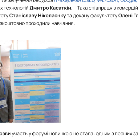
 та залучення ресурсів
ІТ-академій Cisco, Microsoft, Google,
х технологій
Дмитро Касаткін
. – Така співпраця з комерці
тету
Станіславу Ніколаєнку
та декану факультету
Олені Г
езкоштовно проходили навчання.
озви
участь у форумі новинкою не стала: одним з перших з