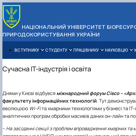
НАЦІОНАЛЬНИЙ УНІВЕРСИТЕТ БІОРЕСУРС
ПРИРОДОКОРИСТУВАННЯ УКРАЇНИ
ВСТУПНИКУ
СТУДЕНТУ
ПРАЦІВНИКУ
НАУКОВЦЮ
Вступ до НУБіП України 2026
Навчання
Освітній процес
Наукова діяльність
Управління і самоврядування
Приймальна комісія
Додаткова освіта
Міжнародна діяльність
Аспіранту / Докторанту
Загальна інформація
Сучасна ІТ-індустрія і освіта
Правила прийому
Позанавчальна діяльність
Довідкова інформація
Захисти дисертацій
Офіційні документи
Для осіб з тимчасово окупованих територій
Студентське самоврядування
Профспілкова організація
Законодавче та нормативне забезпечення
Стратегія розвитку на період 2026-2030рр. «ГОЛОСІ
Зимовий вступ
Довідкова інформація
Центр колективного користування науковим обладна
Доступ до публічної інформації
Днями у Києві відбувся
міжнародний форум Cisco – «Арх
Підготовчий курс НМТ
Пільги
Біоетична комісія
Державні закупівлі
факультету інформаційних технологій
. Тут демонстру
Для іноземців / For foreigners
Наукові видання
Офіційна символіка
еволюцією
Wi-Fi
та хмарними технологіями у бізнесі та ІТ
Військова освіта
Наука для бізнесу
Антикорупційні заходи
аналітичних програм обробки масивів даних он-лайн та пов
Гендерна радниця
Контактна інформація
–
На засіданні секції з проблем впровадження хмарних та 