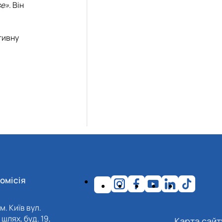
se»
. Він
тивну
омісія
м. Київ вул.
шлях, буд. 19,
Карта сайт