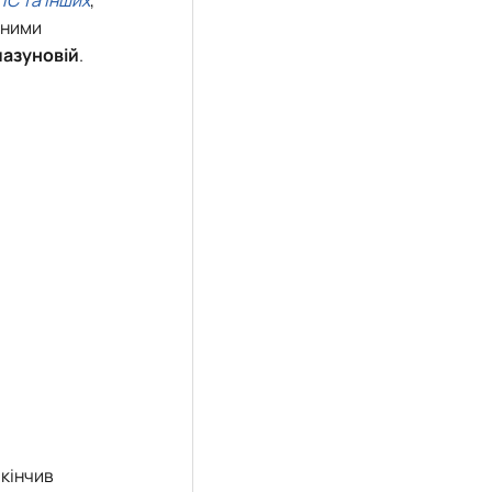
 1C та інших
,
йними
лазуновій
.
акінчив