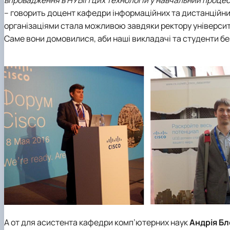
впровадження в НУБіП цих технологій у навчальний процес
– говорить доцент
кафедри інформаційних та дистанційни
організаціями стала можливою завдяки ректору універси
Саме вони домовилися, аби наші викладачі та студенти б
А от для асистента
кафедри комп’ютерних наук
Андрія Бл