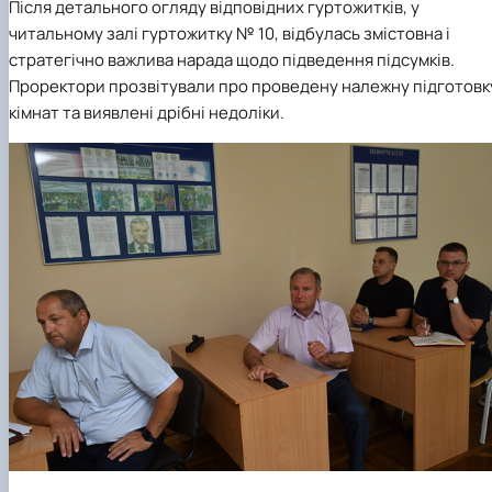
Після детального огляду відповідних гуртожитків, у
читальному залі гуртожитку № 10, відбулась змістовна і
стратегічно важлива нарада щодо підведення підсумків.
Проректори прозвітували про проведену належну підготовк
кімнат та виявлені дрібні недоліки.