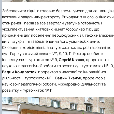
Забезпечити гідні, а головне безпечні умови для мешканців 
важливим завданням ректорату. Виходячи з цього, оцінюючи
стан речей, перш за все звертали увагу на готовність і
укомплектування житлових кімнат (особливо тих, що
призначені для поселення першокурсників), також належни
вигляд укриття і забезпечення його усім необхідним.
08 серпня, комісія відвідала гуртожитки, що розташовані по
вул. Горіхуватський шлях – №1, 9, 10, 11. Ректор особисто
інспектував – гуртожиток № 9,
Сергій Кваша
, проректор з
науково-педагогічної роботи та розвитку – гуртожиток № 10,
Вадим Кондратюк
, проректор з наукової та інноваційної
діяльності – гуртожиток № 1,
Вадим Ткачук
, проректор з
науково-педагогічної роботи, міжнародної діяльності та
розвитку – гуртожиток № 11.