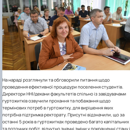
На нараді розглянули та обговорили питання щодо
проведення ефективної процедури поселення студентів.
Директори ННІ/декани факультетів спільно із завідувачами
гуртожитків озвучили прохання та побажання щодо
термінових потреб в гуртожитку, для вирішення яких
потрібна підтримка ректорату. Присутні відзначили, що за
останні 5 років в гуртожитках проведено багато капітальних
та поточних робіт, відчутно значні зміни у покращенні стану 