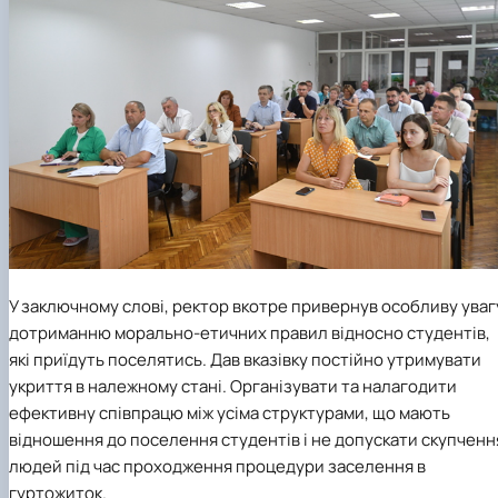
У заключному слові, ректор вкотре привернув особливу уваг
дотриманню морально-етичних правил відносно студентів,
які приїдуть поселятись. Дав вказівку постійно утримувати
укриття в належному стані. Організувати та налагодити
ефективну співпрацю між усіма структурами, що мають
відношення до поселення студентів і не допускати скупченн
людей під час проходження процедури заселення в
гуртожиток.