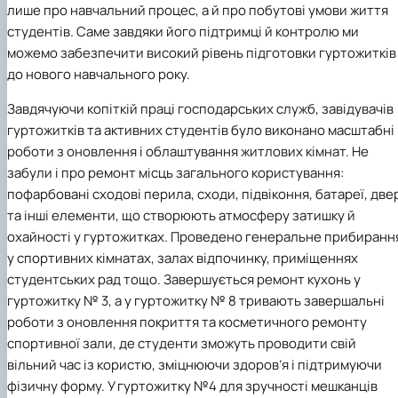
лише про навчальний процес, а й про побутові умови життя
студентів. Саме завдяки його підтримці й контролю ми
можемо забезпечити високий рівень підготовки гуртожитків
до нового навчального року.
Завдячуючи копіткій праці господарських служб, завідувачів
гуртожитків та активних студентів було виконано масштабні
роботи з оновлення і облаштування житлових кімнат. Не
забули і про ремонт місць загального користування:
пофарбовані сходові перила, сходи, підвіконня, батареї, две
та інші елементи, що створюють атмосферу затишку й
охайності у гуртожитках. Проведено генеральне прибиранн
у спортивних кімнатах, залах відпочинку, приміщеннях
студентських рад тощо. Завершується ремонт кухонь у
гуртожитку № 3, а у гуртожитку № 8 тривають завершальні
роботи з оновлення покриття та косметичного ремонту
спортивної зали, де студенти зможуть проводити свій
вільний час із користю, зміцнюючи здоров’я і підтримуючи
фізичну форму. У гуртожитку №4 для зручності мешканців