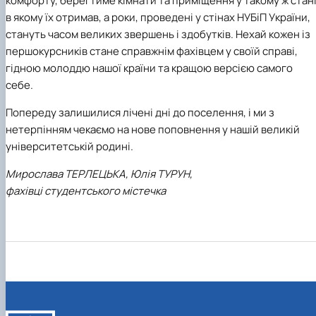
комфорту, берегтиме кімнати та приміщення у такому ж стані
в якому їх отримав, а роки, проведені у стінах НУБіП України,
стануть часом великих звершень і здобутків. Нехай кожен із
першокурсників стане справжнім фахівцем у своїй справі,
гідною молоддю нашої країни та кращою версією самого
себе.
Попереду залишилися лічені дні до поселення, і ми з
нетерпінням чекаємо на нове поповнення у нашій великій
університетській родині.
Мирослава ТЕРЛЕЦЬКА, Юлія ТУРУН,
фахівці студентського містечка