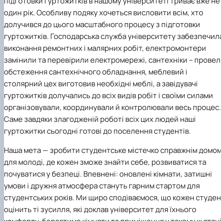
підготовки гуртожитків в нашому університеті триває вже не
один рік. Особливу подяку хочеться висловити всім, хто
долучився до цього масштабного процесу з підготовки
гуртожитків. Господарська служба університету забезпечил
виконання ремонтних і малярних робіт, електромонтери
замінили та перевірили електромережі, сантехніки – прове
обстеження сантехнічного обладнання, меблевий і
столярний цех виготовив необхідні меблі, а завідувачі
гуртожитків долучались до всіх видів робіт і своїми силами
організовували, координували й контролювали весь процес.
Саме завдяки злагодженій роботі всіх цих людей наші
гуртожитки сьогодні готові до поселення студентів.
Наша мета — зробити студентське містечко справжнім домо
для молоді, де кожен зможе знайти себе, розвиватися та
почуватися у безпеці. Впевнені: оновлені кімнати, затишні
умови і дружня атмосфера стануть гарним стартом для
студентських років. Ми щиро сподіваємося, що кожен студе
оцінить ті зусилля, які доклав університет для їхнього