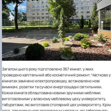
Загалом цього року підготовлено 367 кімнат, у яких
проведено капітальний або косметичний ремонт. Частково у
кімнатах замінено електропроводку, встановлено нові
вимикачі, розетки та сучасні енергоощадні світильники.
Кожна кімната облаштована новими зручними меблями,
виготовленими у власному меблевому цеху університету,
табуретами, які виготовив столярний цех університету. Крім
того, закуплено нові ортопедичні матраци, які забезпечать