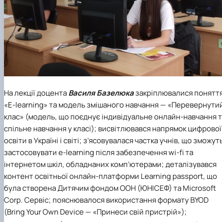
На лекції доцента
Василя Базелюка
закріплювалися понятт
«E-learning» та модель змішаного навчання — «Перевернути
клас» (модель, що поєднує індивідуальне онлайн-навчання 
спільне навчання у класі); висвітлювався напрямок цифрової
освіти в Україні і світі; з’ясовувалася частка учнів, що зможут
застосовувати e-learning після забезпечення wi-fi та
інтернетом шкіл, обладнаних комп’ютерами; деталізувався
контент освітньої онлайн-платформи Learning passport, що
була створена Дитячим фондом ООН (ЮНІСЕФ) та Microsoft
Corp. Сервіс; пояснювалося використання формату BYOD
(Bring Your Own Device — «Принеси свій пристрій»);