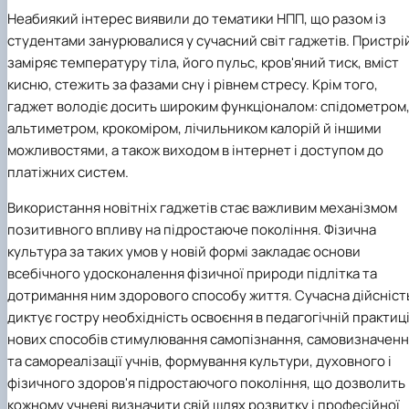
Неабиякий інтерес виявили до тематики НПП, що разом із
студентами занурювалися у сучасний світ гаджетів. Пристрі
заміряє температуру тіла, його пульс, кров'яний тиск, вміст
кисню, стежить за фазами сну і рівнем стресу. Крім того,
гаджет володіє досить широким функціоналом: спідометром
альтиметром, крокоміром, лічильником калорій й іншими
можливостями, а також виходом в інтернет і доступом до
платіжних систем.
Використання новітніх гаджетів стає важливим механізмом
позитивного впливу на підростаюче покоління. Фізична
культура за таких умов у новій формі закладає основи
всебічного удосконалення фізичної природи підлітка та
дотримання ним здорового способу життя. Сучасна дійсніст
диктує гостру необхідність освоєння в педагогічній практиц
нових способів стимулювання самопізнання, самовизначенн
та самореалізації учнів, формування культури, духовного і
фізичного здоров'я підростаючого покоління, що дозволить
кожному учневі визначити свій шлях розвитку і професійної