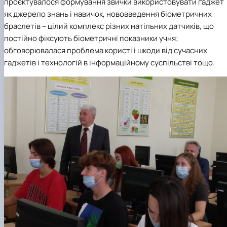
проєктувалося формування звички використовувати ґаджет
як джерело знань і навичок, нововведення біометричних
браслетів – цілий комплекс різних натільних датчиків, що
постійно фіксують біометричні показники учня;
обговорювалася проблема користі і шкоди від сучасних
гаджетів і технологій в інформаційному суспільстві тощо.