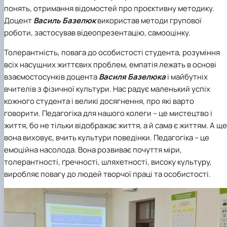
понять, отримання відомостей про проєктивну методику.
Доцент
Василь Базелюк
використав методи групової
роботи, застосував відеопрезентацію, самооцінку.
Толерантність, повага до особистості студента, розуміння
всіх насущних життєвих проблем, емпатія лежать в основі
взаємостосунків доцента
Василя Базелюка
і майбутніх
вчителів з фізичної культури. Нас радує маленький успіх
кожного студента і великі досягнення, про які варто
говорити. Педагогіка для нашого колеги – це мистецтво і
життя, бо не тільки відображає життя, а й сама є життям. А ще
вона виховує, вчить культури поведінки. Педагогіка – це
емоційна насолода. Вона розвиває почуття міри,
толерантності, ґречності, шляхетності, високу культуру,
виробляє повагу до людей творчої праці та особистості.