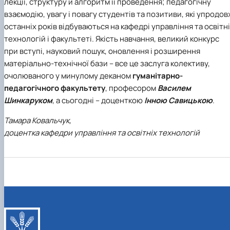
лекції, структуру й алгоритм її проведення; педагогічну
взаємодію, увагу і повагу студентів та позитиви, які упродов
останніх років відбуваються на
кафедрі управління та освітн
технологій
і факультеті. Якість навчання, великий конкурс
при вступі, науковий пошук, оновлення і розширення
матеріально-технічної бази – все це заслуга колективу,
очолюваного у минулому деканом
гуманітарно-
педагогічного факультету
, професором
Василем
Шинкаруком
, а сьогодні – доценткою
Інною Савицькою
.
Тамара Ковальчук,
доцентка кафедри управління та освітніх технологій