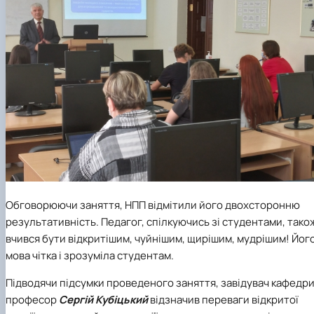
Обговорюючи заняття, НПП відмітили його двохсторонню
результативність. Педагог, спілкуючись зі студентами, тако
вчився бути відкритішим, чуйнішим, щирішим, мудрішим! Йог
мова чітка і зрозуміла студентам.
Підводячи підсумки проведеного заняття, завідувач кафедри
професор
Сергій Кубіцький
відзначив переваги відкритої