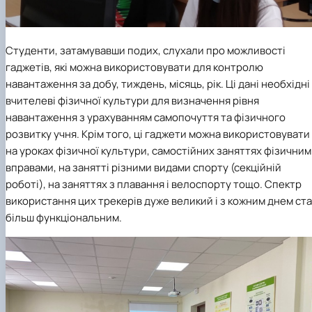
Студенти, затамувавши подих, слухали про можливості
гаджетів, які можна використовувати для контролю
навантаження за добу, тиждень, місяць, рік. Ці дані необхідні
вчителеві фізичної культури для визначення рівня
навантаження з урахуванням самопочуття та фізичного
розвитку учня. Крім того, ці гаджети можна використовувати
на уроках фізичної культури, самостійних заняттях фізични
вправами, на занятті різними видами спорту (секційній
роботі), на заняттях з плавання і велоспорту тощо. Спектр
використання цих трекерів дуже великий і з кожним днем ст
більш функціональним.