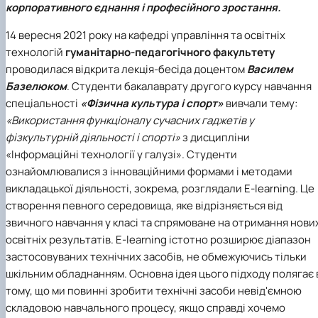
корпоративного єднання і професійного зростання.
Іноземні мови
Їдальні та буфети
Центр вивчення мов
Психологічна підтримка
Біоетична комісія
Рада молодих вчених
Методичні рекомендації, пам'ятки
ЦКНО «Агропромисловий комплекс, лісове і
Доступ до публічної інформації
Наглядова рада
Історія університету
Працевлаштування
Студентські квитки
Інклюзивне середовище
Наукові видання
садово-паркове господарство, ветеринарна
Наукові школи
Форми документів
Державні закупівлі
Рада роботодавців
Видатні випускники та працівники
14 вересня 2021 року на кафедрі управління та освітніх
Наука для бізнесу
медицина»
Стартап школа НУБіП України
Патентно-ліцензійна діяльність
Досліднику та автору
Офіційна символіка
Благодійний фонд «Голосіївська ініціатива
Звіт ректора
технологій
гуманітарно-педагогічного факультету
Обладнання НУБіП України
Звіт про проведення НТЗ
Каталог наукових послуг
Антикорупційні заходи
2020»
Пам'яті захисників України
проводилася відкрита лекція-бесіда доцентом
Василем
Наукові журнали НУБіП України
«SEB-2024»
Гендерна радниця
Почесні доктори і професори НУБіП України
Уповноважена особа з питань запобігання 
Наукові журнали НУБіП України (English)
«SEB-2025»
Контактна інформація
виявлення корупції
Пресслужба
Базелюком
. Студенти бакалаврату другого курсу навчання
Пам'ятка про проведення науково-технічни
Університетський кур'єр
Положення про антикорупційного
спеціальності
«Фізична культура і спорт»
вивчали тему:
заходів
уповноваженого НУБіП України
Вибори ректора
«Використання функціоналу сучасних гаджетів у
Порядок планування та організації
Програма розвитку університету «Голосіївсь
Національні нормативно-правові акти
фізкультурній діяльності і спорті»
з дисципліни
проведення НТЗ
ініціатива – 2025»
Нормативно-правові акти НУБіП України
«Інформаційні технології у галузі». Студенти
Результати науково-технічних заходів
Інформаційні ресурси НАЗК
ознайомлювалися з інноваційними формами і методами
Монографії
Методичні роз’яснення НАЗК
викладацької діяльності, зокрема, розглядали E-learning. Це
Антикорупційні заходи
створення певного середовища, яке відрізняється від
звичного навчання у класі та спрямоване на отримання нови
освітніх результатів. E-learning істотно розширює діапазон
застосовуваних технічних засобів, не обмежуючись тільки
шкільним обладнанням. Основна ідея цього підходу полягає 
тому, що ми повинні зробити технічні засоби невід'ємною
складовою навчального процесу, якщо справді хочемо