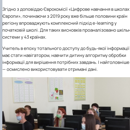
Згідно з доповіддю Єврокомісії «Цифрове навчання в школах
Європи», починаючи з 2019 року вже більше половини країн
регіону впроваджують комплексний підхід e-learning у
початковій школі. Для таких висновків проаналізовано шкільн
системи у 43 країнах.
Учитель в епоху тотального доступу до будь-якої інформації
має стати навігатором, навчити дитину алгоритму обробки
інформації для вирішення потрібних завдань. І найголовніше
— осмислено використовувати отримані дані.