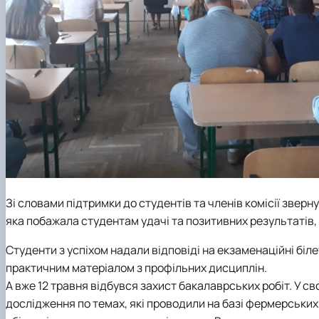
Зі словами підтримки до студентів та членів комісії звер
яка побажала студентам удачі та позитивних результатів, 
Студенти з успіхом надали відповіді на екзаменаційні бі
практичним матеріалом з профільних дисциплін.
А вже 12 травня відбувся захист бакалаврських робіт. У с
дослідження по темах, які проводили на базі фермерських 