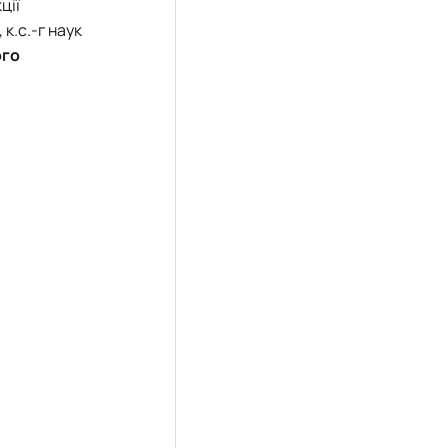
ції
к.с.-г наук
ого