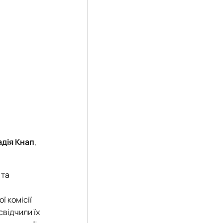
адія Кнап
,
 та
ї комісії
свідчили їх