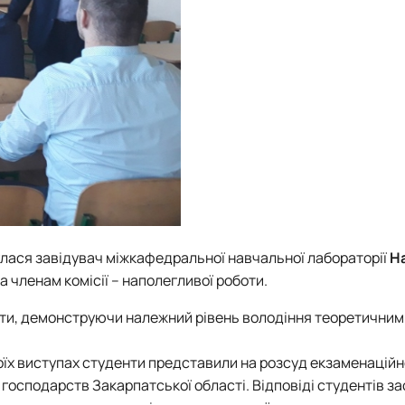
нулася завідувач міжкафедральної навчальної лабораторії
Н
а членам комісії – наполегливої роботи.
лети, демонструючи належний рівень володіння теоретичним
воїх виступах студенти представили на розсуд екзаменаційно
господарств Закарпатської області. Відповіді студентів за