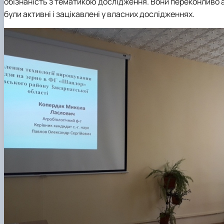
обізнаність з тематикою дослідження. Вони переконливо а
були активні і зацікавлені у власних дослідженнях.