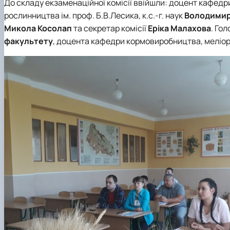
До складу екзаменаційної комісії ввійшли: доцент кафедри
рослинництва ім. проф. Б.В.Лесика, к.с.-г. наук
Володимир
Микола Косолап
та секретар комісії
Еріка Малахова
. Го
факультету
, доцента кафедри кормовиробництва, меліораці