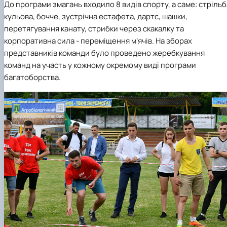
До програми змагань входило 8 видів спорту, а саме: стрільб
кульова, бочче, зустрічна естафета, дартс, шашки,
перетягування канату, стрибки через скакалку та
корпоративна сила - переміщення м’ячів. На зборах
представників команди було проведено жеребкування
команд на участь у кожному окремому виді програми
багатоборства.