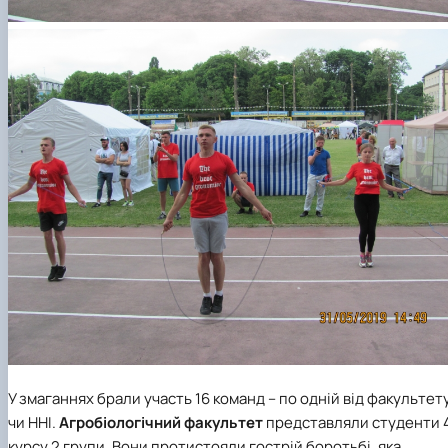
У змаганнях брали участь 16 команд – по одній від факультет
чи ННІ.
Агробіологічний факультет
представляли студенти 
курсу 2 групи. Вони протистояли гострій боротьбі, яка