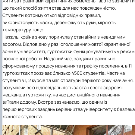
жити за правилами карантинних обмежень і варто зазначити
Іноземні мови
Їдальні та буфети
Центр вивчення мов
Психологічна підтримка
Біоетична комісія
Рада молодих вчених
Методичні рекомендації, пам'ятки
ЦКНО «Агропромисловий комплекс, лісове і
Доступ до публічної інформації
Наглядова рада
Історія університету
що такий спосіб життя став для нас повсякденністю.
Працевлаштування
Студентські квитки
Інклюзивне середовище
Наукові видання
садово-паркове господарство, ветеринарна
Наукові школи
Форми документів
Державні закупівлі
Рада роботодавців
Видатні випускники та працівники
Студенти дотримуються відповідних правил,
Наука для бізнесу
медицина»
Стартап школа НУБіП України
Патентно-ліцензійна діяльність
Досліднику та автору
Офіційна символіка
Благодійний фонд «Голосіївська ініціатива
Звіт ректора
використовують маски, дезенфікують руки, міряють
Обладнання НУБіП України
Звіт про проведення НТЗ
Каталог наукових послуг
Антикорупційні заходи
2020»
Пам'яті захисників України
температуру тощо.
Наукові журнали НУБіП України
«SEB-2024»
Гендерна радниця
Почесні доктори і професори НУБіП України
Уповноважена особа з питань запобігання 
Наукові журнали НУБіП України (English)
«SEB-2025»
Контактна інформація
виявлення корупції
Пресслужба
Нажаль, країна знову поринула у стан війни з невидимим
Пам'ятка про проведення науково-технічни
Університетський кур'єр
Положення про антикорупційного
ворогом. Відповідно у разі оголошення жовтої карантинної
заходів
уповноваженого НУБіП України
Вибори ректора
зони в університеті, гуртожитки функціонуватимуть у режим
Порядок планування та організації
Програма розвитку університету «Голосіївсь
Національні нормативно-правові акти
посиленої роботи. На даний час, завдяки правильно
проведення НТЗ
ініціатива – 2025»
Нормативно-правові акти НУБіП України
сформованому процесу навчання та графіку поселення, в 11
Результати науково-технічних заходів
Інформаційні ресурси НАЗК
гуртожитках проживає близько 4500 студентів. Частина
Монографії
Методичні роз’яснення НАЗК
студентів 1, 2 курсів та магістратури першого року навчання,
Антикорупційні заходи
розуміючи всю відповідальність за стан свого здоровя і
мешканців гуртожитку, на час дистанційного навчання
виїхали додому. Вкотре зазначаємо, що одним із
першочергових завдань керівництва університету є безпека
кожного студента.