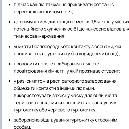
під час кашлю та чхання прикривати рот та ніс
серветкою чи згином ліктя;
дотримуватися дистанції не менше 1,5 метра у місця
потенційного скупчення осіб і де нанесене відповідн
тимчасове маркування;
уникати безпосереднього контакту з особами, які
проживають в гуртожитку (на коридорі чи блоці);
проводити вологе прибирання та часте
провітрювання кімнати, у якій проживає студент;
у разі симптомів респіраторного захворювання,
обмежити контакти з іншими людьми,
використовувати захисну маску для обличчя та
терміново повідомити про свій стан завідувачу
гуртожитку або чергового гуртожитку;
заборонено відвідування гуртожитку стороннім
особам.