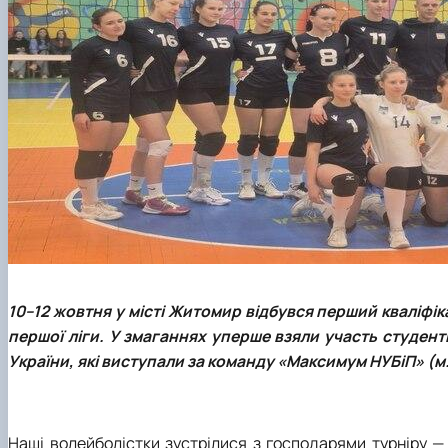
10–12 жовтня у місті Житомир відбувся перший кваліфі
п
ершої ліги. У змаганнях уперше взяли участь студен
України, які виступали за команду «Максимум НУБіП» (м.
Наші волейболістки зустрілися з господарями турніру