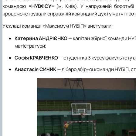
командою
«НУВФСУ»
(м. Київ). У напруженій боротьб
продемонстрували справжній командний дух і у матчі про
У складі команди «Максимум НУБіП» виступали:
Катерина АНДРІЄНКО
— капітан збірної команди НУ
магістратури;
Софія КРАВЧЕНКО
— студентка 3 курсу факультету 
Анастасія СИЧИК
— ліберо збірної команди НУБіП, 