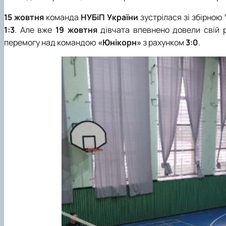
15 жовтня
команда
НУБіП
України
зустрілася зі збірно
1:3
. Але вже
19 жовтня
дівчата впевнено довели свій р
перемогу над командою
«Юнікорн»
з рахунком
3:0
.