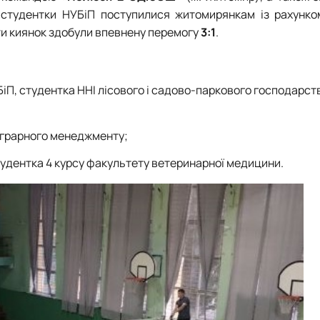
і студентки НУБіП поступилися житомирянкам із рахунк
ти киянок здобули впевнену перемогу
3:1
.
БіП, студентка ННІ лісового і садово-паркового господарств
аграрного менеджменту;
студентка 4 курсу факультету ветеринарної медицини.