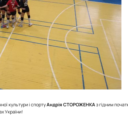
ної культури і спорту
Андрія СТОРОЖЕНКА
з гідним почат
х України!