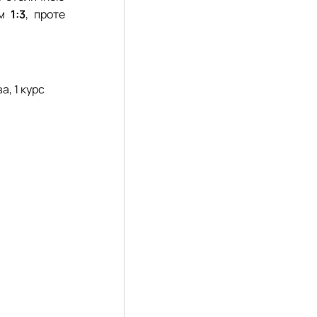
ом
1:3
, проте
а, 1 курс