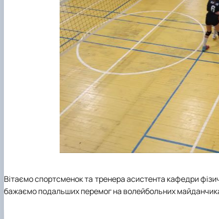
Вітаємо спортсменок та тренер
а асистента кафедри фізич
бажаємо подальших перемог на волейбольних майданчика