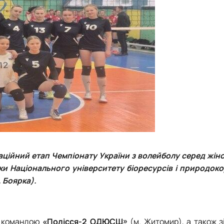
каційний етап Чемпіонату України з волейболу серед жін
тки Національного університету біоресурсів і природок
 Боярка).
 — командою
«Полісся-2 ОДЮСШ»
(м. Житомир), а також з