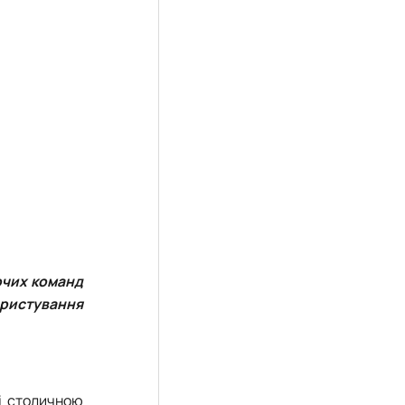
очих команд
ористування
і столичною