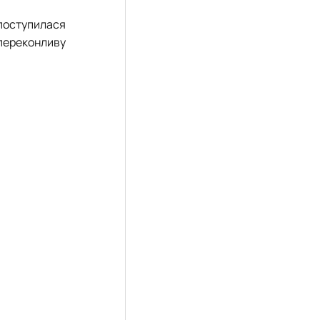
 поступилася
переконливу