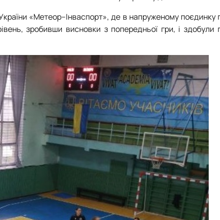
ю України «Метеор–Інваспорт», де в напруженому поєдинку
івень, зробивши висновки з попередньої гри, і здобули 