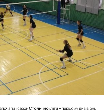
озпочали і сезон
Столичної ліги
у першому дивізіоні.