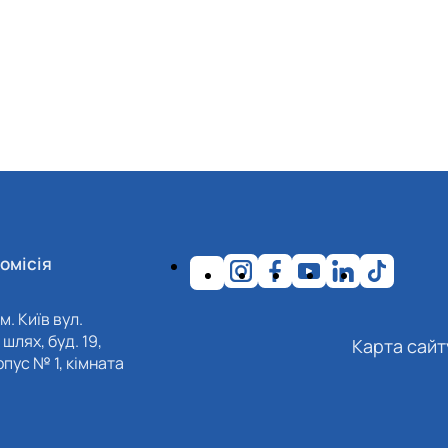
омісія
м. Київ вул.
шлях, буд. 19,
Карта сайт
пус № 1, кімната