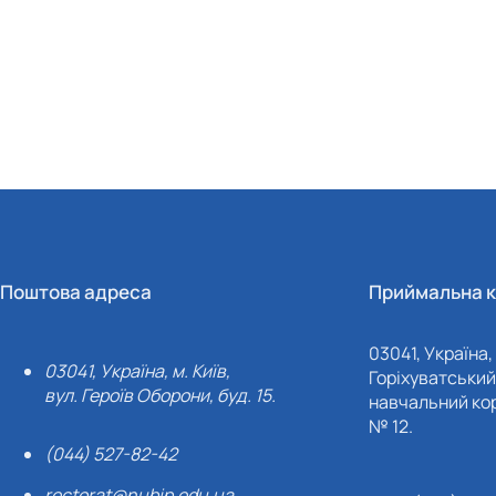
Поштова адреса
Приймальна к
03041, Україна, 
03041, Україна, м. Київ,
Горіхуватський 
вул. Героїв Оборони, буд. 15.
навчальний кор
№ 12.
(044) 527-82-42
rectorat@nubip.edu.ua