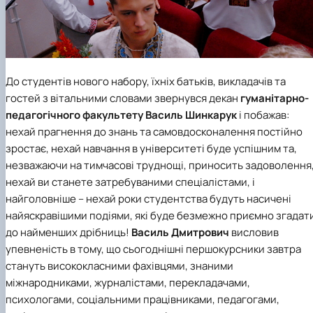
До студентів нового набору, їхніх батьків, викладачів та
гостей з вітальними словами звернувся декан
гуманітарно-
педагогічного факультету
Василь Шинкарук
і побажав:
нехай прагнення до знань та самовдосконалення постійно
зростає, нехай навчання в університеті буде успішним та,
незважаючи на тимчасові труднощі, приносить задоволення
нехай ви станете затребуваними спеціалістами, і
найголовніше – нехай роки студентства будуть насичені
найяскравішими подіями, які буде безмежно приємно згадат
до найменших дрібниць!
Василь Дмитрович
висловив
упевненість в тому, що сьогоднішні першокурсники завтра
стануть висококласними фахівцями, знаними
міжнародниками, журналістами, перекладачами,
психологами, соціальними працівниками, педагогами,