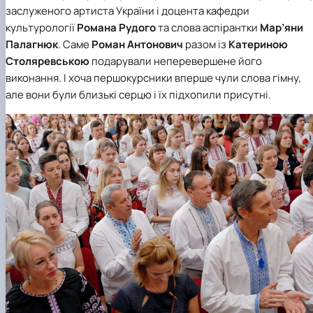
заслуженого артиста України і доцента
кафедри
культурології
Романа Рудого
та слова аспірантки
Мар’яни
Палагнюк
. Саме
Роман Антонович
разом із
Катериною
Столяревською
подарували неперевершене його
виконання. І хоча першокурсники вперше чули слова гімну,
але вони були близькі серцю і їх підхопили присутні.