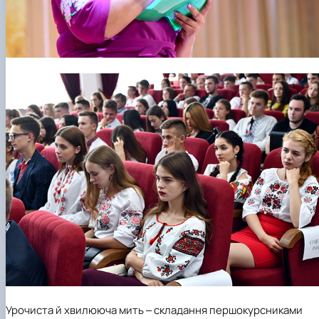
Урочиста й хвилююча мить ‒ складання першокурсниками