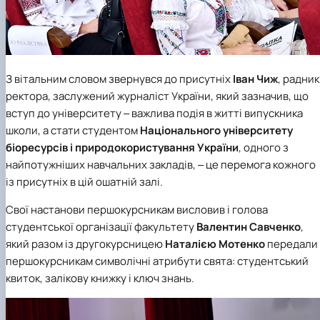
З вітальним словом звернувся до присутніх
Іван Чиж
, радник
ректора, заслужений журналіст України, який зазначив, що
вступ до університету ‒ важлива подія в житті випускника
школи, а стати студентом
Національного університету
біоресурсів і природокористування України
, одного з
найпотужніших навчальних закладів, ‒ це перемога кожного
із присутніх в цій ошатній залі.
Свої настанови першокурсникам висловив і голова
студентської організації факультету
Валентин Савченко
,
який разом із другокурсницею
Наталією Мотенко
передали
першокурсникам символічні атрибути свята: студентський
квиток, залікову книжку і ключ знань.