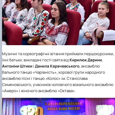
Музичні та хореографічні вітання приймали першокурсники,
їхні батьки, викладачі гості свята від
Кирилюк Дарини
,
Антоніни Штики
і
Данила
Карачевського
, ансамблю
бального танцю «Чарівність», хорової групи народного
ансамблю пісні і танцю «Колос» ім. Станіслава
Семеновського, учасників чоловічого вокального ансамблю
«Амеро» і жіночого ансамблю «Октава».