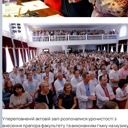
У переповненій актовій залі розпочалися урочистості з
внесення прапора факультету та виконанням гімну на музик