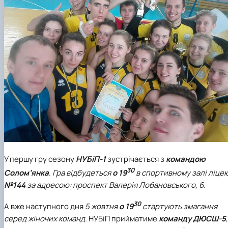
У першу гру сезону
НУБіП-1
зустрічається з
командою
30
Солом’янка
.
Гра відбудеться
о 19
в спортивному залі ліце
№144
за адресою: проспект Валерія Лобановського, 6.
30
А вже наступного дня
5 жовтня
о 19
стартують змагання
серед жіночих команд
. НУБіП прийматиме
команду ДЮСШ-5
,