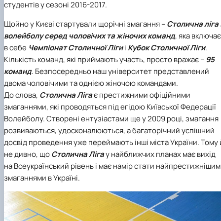
студентів у сезоні 2016-2017.
Іноземні мови
Їдальні та буфети
Центр вивчення мов
Психологічна підтримка
Біоетична комісія
Рада молодих вчених
Методичні рекомендації, пам'ятки
ЦКНО «Агропромисловий комплекс, лісове і
Доступ до публічної інформації
Наглядова рада
Історія університету
Працевлаштування
Студентські квитки
Інклюзивне середовище
Наукові видання
садово-паркове господарство, ветеринарна
Наукові школи
Форми документів
Державні закупівлі
Рада роботодавців
Видатні випускники та працівники
Щойно у Києві стартували щорічні змагання –
Столична ліга 
Наука для бізнесу
медицина»
Стартап школа НУБіП України
Патентно-ліцензійна діяльність
Досліднику та автору
Офіційна символіка
Благодійний фонд «Голосіївська ініціатива
Звіт ректора
волейболу серед чоловічих та жіночих команд
, яка включає
Обладнання НУБіП України
Звіт про проведення НТЗ
Каталог наукових послуг
Антикорупційні заходи
2020»
Пам'яті захисників України
в себе
Чемпіонат Столичної Ліги
і
Кубок Столичної Ліги
.
Наукові журнали НУБіП України
«SEB-2024»
Гендерна радниця
Почесні доктори і професори НУБіП України
Уповноважена особа з питань запобігання 
Наукові журнали НУБіП України (English)
«SEB-2025»
Кількість команд, які приймають участь, просто вражає –
95
Контактна інформація
виявлення корупції
Пресслужба
Пам'ятка про проведення науково-технічни
Університетський кур'єр
Положення про антикорупційного
команд
. Безпосередньо наш університет представлений
заходів
уповноваженого НУБіП України
Вибори ректора
двома чоловічими та однією жіночою командами.
Порядок планування та організації
Програма розвитку університету «Голосіївсь
Національні нормативно-правові акти
До слова,
Столична Ліга
є престижними офіційними
проведення НТЗ
ініціатива – 2025»
Нормативно-правові акти НУБіП України
змаганнями, які проводяться під егідою
Київської Федерації
Результати науково-технічних заходів
Інформаційні ресурси НАЗК
Волейболу
. Створені ентузіастами ще у 2009 році, змагання
Монографії
Методичні роз’яснення НАЗК
розвиваються, удосконалюються, а багаторічний успішний
Антикорупційні заходи
досвід проведення уже переймають інші міста України. Тому 
не дивно, що
Столична Ліга
у найближчих планах має вихід
на Всеукраїнський рівень і має намір стати найпрестижніши
змаганнями в Україні.