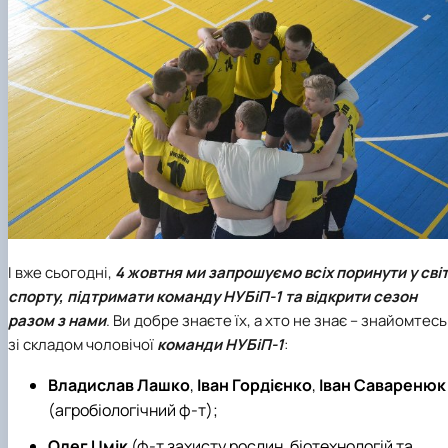
І вже сьогодні,
4 жовтня ми запрошуємо всіх поринути у сві
спорту, підтримати команду НУБіП-1 та відкрити сезон
разом з нами
. Ви добре знаєте їх, а хто не знає – знайомтесь
зі складом чоловічої
команди НУБіП-1
:
Владислав Лашко
,
Іван Гордієнко
,
Іван Саваренюк
(агробіологічний ф-т);
Олег Цмік
(ф-т захисту рослин, біотехнологій та