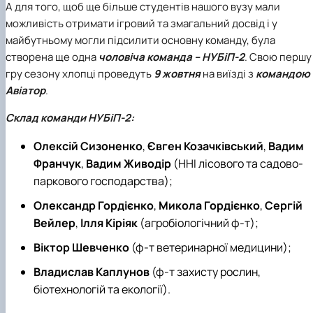
А для того, щоб ще більше студентів нашого вузу мали
можливість отримати ігровий та змагальний досвід і у
майбутньому могли підсилити основну команду, була
створена ще одна
чоловіча команда – НУБіП-2
. Свою першу
гру сезону хлопці проведуть
9 жовтня
на виїзді з
командою
Авіатор
.
Склад команди НУБіП-2:
Олексій Сизоненко
,
Євген Козачківський
,
Вадим
Франчук
,
Вадим Живодір
(ННІ лісового та садово-
паркового господарства);
Олександр Гордієнко
,
Микола Гордієнко
,
Сергій
Вейлер
,
Ілля Кіріяк
(агробіологічний ф-т);
Віктор Шевченко
(ф-т ветеринарної медицини);
Владислав Каплунов
(ф-т захисту рослин,
біотехнологій та екології).