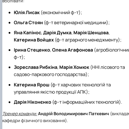
вболівати:
Юлія Лисак
(економічний ф-т);
Ольга Стоян
(ф-т ветеринарної медицини);
Яна Капінос
,
Дарія Думка
,
Марія Шенцова
,
Катерина Войцех
(ф-т аграрного менеджменту);
Ірина Стеценко
,
Олена Агафонова
(агробіологічни
ф-т);
Зореслава Рибкіна
,
Марія Хомюк
(ННІ лісового та
садово-паркового господарства);
Катерина Ярош
(ф-т харчових технологій та
управляння якістю продукції АПК);
Дарія Ніконєнко
(ф-т інформаційних технологій).
Тренер команди:
Андрій Володимирович Паткевич
(виклада
кафедри фізичного виховання).