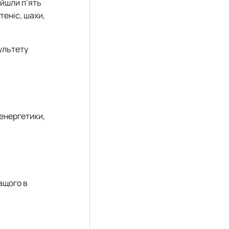
ійшли п’ять
теніс, шахи,
ультету
 енергетики,
ащого в