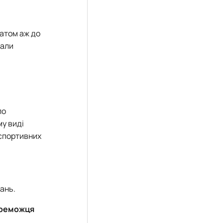
атом аж до
вали
ло
му виді
 спортивних
ань.
ереможця