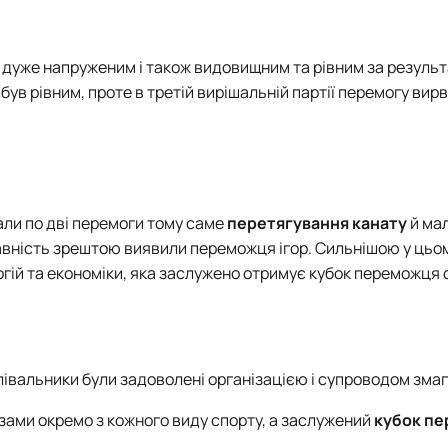
дуже напруженим і також видовищним та рівним за результ
був рівним, проте в третій вирішальній партії перемогу вир
али по дві перемоги тому саме
перетягування канату
й ма
равність зрештою виявили переможця ігор. Сильнішою у цьо
гій та економіки, яка заслужено отримує кубок переможця
івальники були задоволені організацією і супроводом змаг
ами окремо з кожного виду спорту, а заслужений
кубок п