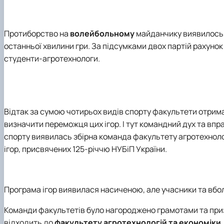
Протиборство на
волейбольному
майданчику виявилось 
останньої хвилини гри. За підсумками двох партій рахунок 
студенти-агротехнологи.
Відтак за сумою чотирьох видів спорту факультети отрим
визначити переможця цих ігор. І тут командний дух та вп
спорту виявилась збірна команда факультету агротехноло
ігор, присвячених 125-річчю НУБіП України.
Програма ігор виявилася насиченою, але учасники та вбол
Команди факультетів було нагороджено грамотами та приз
відходить до
факультету агротехнологій та економіки.