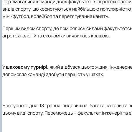
ігор змагалися команди двох факультетів: агротехнологій т
видів спорту, що користуються найбільшою популярністю с
міні-футбол, волейбол та перетягування канату.
Першим видом спорту, де помірялись силами факультетськ
агротехнологій та економіки виявилась кращою.
У
шаховому турнірі,
який відбувся цього ж дня, інженерн
допомогло команді здобути першість у шахах.
Наступного дня, 18 травня, видовищна, багата на голи та
цьому виді спорту. Переможець – факультет інженерії та 