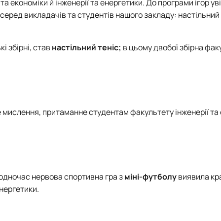
а економіки й інженерії та енергетики. До програми ігор ув
еред викладачів та студентів нашого закладу: настільний 
і збірні, став
настільний теніс;
в цьому двобої збірна фак
е мислення, притаманне студентам факультету інженерії та
 водночас нервова спортивна гра з
міні-футболу
виявила кр
енергетики.