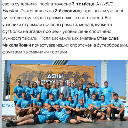
свого суперника і посіла почесне
3-тє місце
. А
НУБіП
України-2
закріпилась на
2-й сходинці
, програвши у фіналі
лише один пул через травму нашого спортсмена. Всі
учасники отримали почесні грамоти, медалі, кубки та
футболки на згадку про цей чудовий день спортивної
мужності та сили. Після виснажливих змагань
Станіслав
Миколайович
почастував наших спортсменів бутербродами
фруктами та смачними тортами.