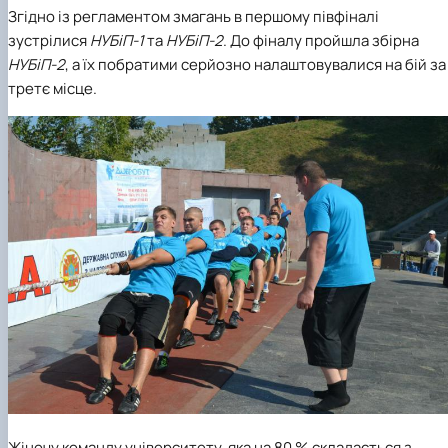
Згідно із регламентом змагань в першому півфіналі
зустрілися
НУБіП-1
та
НУБіП-2
. До фіналу пройшла збірна
НУБіП-2
, а їх побратими серйозно налаштовувалися на бій за
третє місце.
Жіночу команду університету, яка на 80 % складається з