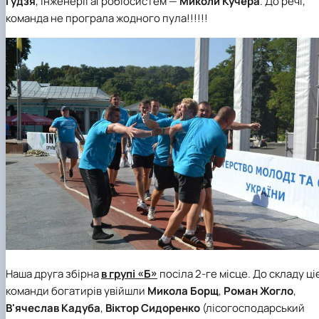
Гудзя
, інженерії агробіосистем —
Миколи Кучера
. До речі,
команда не програла жодного пула!!!!!!
Наша друга збірна
в групі «Б»
посіла 2-ге місце. До складу ціє
команди богатирів увійшли
Микола Борщ
,
Роман Жогло
,
В'ячеслав Кадуба
,
Віктор
Сидоренко
(лісогосподарський