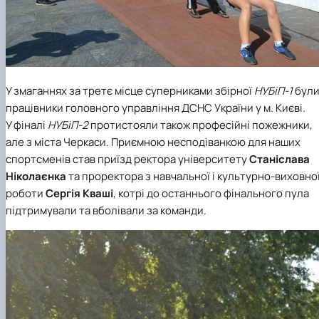
У змаганнях за третє місце суперниками збірної
НУБіП-1
бул
працівники головного управління ДСНС України у м. Києві.
У фіналі
НУБіП-2
протистояли також професійні пожежники,
але з міста Черкаси. Приємною несподіванкою для наших
спортсменів став приїзд ректора університету
Станіслава
Ніколаєн
ка
та проректора з навчальної і культурно-виховно
роботи
Сергія Кваші
, котрі до останнього фінального пула
підтримували та вболівали за команди.