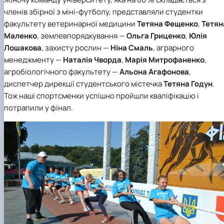
членів збірної з міні-футболу, представляли студентки
факультету ветеринарної медицини
Тетяна Фещенко
,
Тетян
Маленко
, землевпорядкування —
Ольга Гриценко
,
Юлія
Лошакова
, захисту рослин —
Ніна Смаль
, аграрного
менеджменту —
Наталія Чворда
,
Марія Митрофаненко
,
агробіологічного факультету —
Альона Агафонова
,
диспетчер дирекції студентського містечка
Тетяна Годун
.
Тож наші спортсменки успішно пройшли кваліфікацію і
потрапили у фінал.