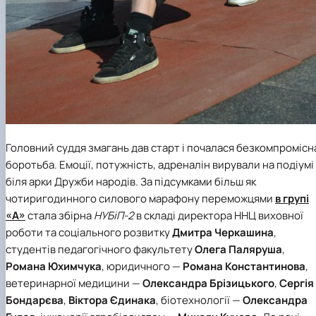
Головний суддя змагань дав старт і почалася безкомпромісн
боротьба. Емоції, потужність, адреналін вирували на подіумі
біля арки Дружби народів. За підсумками більш як
чотиригодинного силового марафону переможцями
в групі
«А»
стала збірна
НУБіП-2
в складі директора ННЦ виховної
роботи та соціального розвитку
Дмитра Черкашина
,
студентів педагогічного факультету
Олега Паляруша
,
Романа Юхимчука
, юридичного —
Романа
Константинова
,
ветеринарної медицини —
Олександра Брізицького
,
Сергія
Бондарєва
,
Віктора Єдинака
, біотехнології —
Олександра