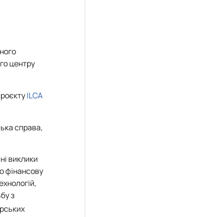
ьного
го центру
 проєкту
ILCA
ська справа,
ні виклики
ро фінансову
ехнологій,
бу з
арських