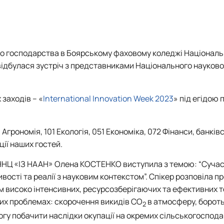
ого господарства в Боярському фаховому коледжі Націонал
відбулася зустріч з представниками Національного науково
заходів – «
International Innovation Week 2023
» під егідою
Агрономія, 101 Екологія, 051 Економіка, 072 Фінанси, банків
ії наших гостей.
ї ННЦ «ІЗ НААН» Олена КОСТЕНКО виступила з темою: “Сучас
вості та реалії з науковим контекстом”.
Спікер розповіла п
 високо інтенсивних, ресурсозберігаючих та ефективних т
них проблемах: скорочення викидів СО
в атмосферу, бороть
2
огу побачити наслідки окупації на окремих сільськогоспод