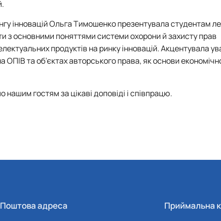
.
ингу інновацій Ольга Тимошенко презентувала студентам л
іти з основними поняттями системи охорони й захисту прав
лектуальних продуктів на ринку інновацій. Акцентувала ув
а ОПІВ та об’єктах авторського права, як основи економічн
 нашим гостям за цікаві доповіді і співпрацю.
Поштова адреса
Приймальна к