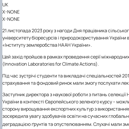
UK
X-NONE
X-NONE
21 листопада 2023 року з нагоди Дня працівника сільськ
університету біоресурсів і природокористування України 
«Інституту землеробства НААН України».
Цей захід пройшов в рамках проведення серії міжнародних 
(Innovation Laboratories for Climate Actions).
Під час зустрічі студенти та викладачі спеціальностей 201 
страхування та фондовий ринок мали змогу послухати лекц
Заступник директора з наукової роботи з питань селекці
України в контексті Європейського зеленого курсу – можли
сторону вирощування експортних культур з використанням
зосередила увагу здобувачів освіти на сучасних глобаль
деградацією ґрунтів та опустелюванням.
Слухачі мали зм