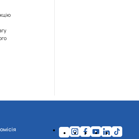
екцію
агу
ого
омісія