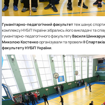
Гуманітарно-педагогічний факультет
теж шанує спортив
комплексу НУБіП України зібрались його викладачі та спів
гуманітарно-педагогічного факультету
Василя
Шинкару
Миколою Костенко
організували та провели
ІІ Спартакі
факультету НУБіП України
.