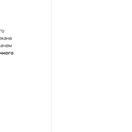
го
декана
увачем
ічного