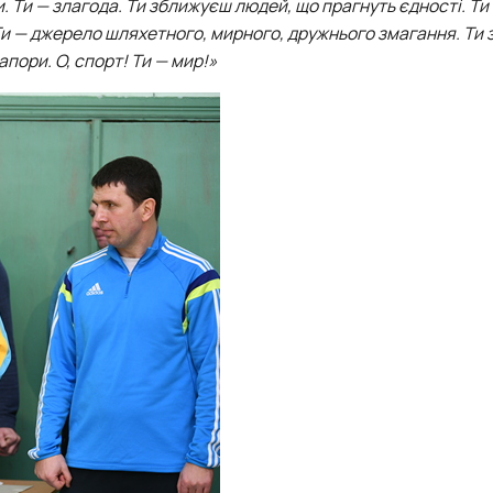
. Ти — злагода. Ти зближуєш людей, що прагнуть єдності. Ти
Ти — джерело шляхетного, мирного, дружнього змагання. Ти
пори. О, спорт! Ти — мир!»