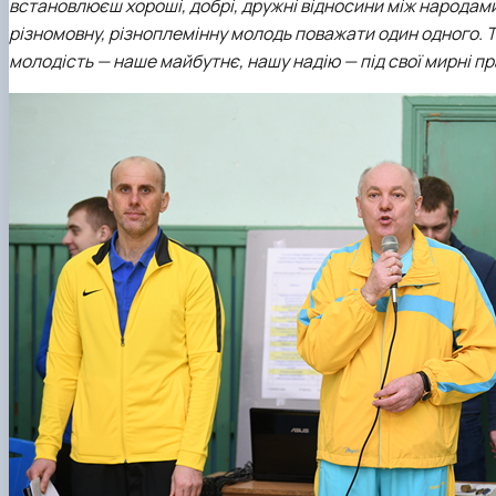
встановлюєш хороші, добрі, дружні відносини між народами
різномовну, різноплемінну молодь поважати один одного. 
молодість — наше майбутнє, нашу надію — під свої мирні пра