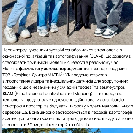
Насамперед, учасники зустрічі ознайомилися з технологією
одночасної локалізації та картографування (SLAM), що дозволяє
створювати тривимірні моделі місцевості в реальному часі.
Магістр
факультету землевпорядкування
, інженер-геодезист
ТОВ «Геофікс»
Дмитро МАТВІЙЧУК продемонстрував
використання лідара та інерціальних датчиків для збору точних
геоданих, що є незамінним у сучасній геодезії та землеустрої.
SLAM
(Simultaneous Localization and Mapping) — це передова
технологія, що дозволяє одночасно здійснювати локалізацію
пристрою в просторі та будувати цифрову модель навколишнього
середовища. Вона широко застосовується в геодезії, картографії,
архітектурі та багатьох інших галузях, де важливо швидко й точно
створювати 3D-моделі територій та об’єктів.