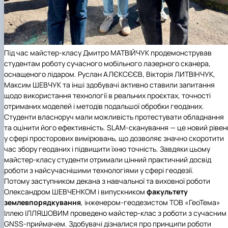
Під час майстер-класу Дмитро МАТВІЙЧУК продемонстрував
студентам роботу сучасного мобільного лазерного сканера,
оснащеного лідаром. Руслан АЛЄКСЄЄВ, Вікторія ЛИТВІНЧУК,
Максим ШЕВЧУК та інші здобувачі активно ставили запитання
щодо використання технології в реальних проєктах, точності
отриманих моделей і методів подальшої обробки геоданих.
Студенти власноруч мали можливість протестувати обладнання
та оцінити його ефективність. SLAM-сканування — це новий рівен
у сфері просторових вимірювань, що дозволяє значно скоротити
час збору геоданих і підвищити їхню точність. Завдяки цьому
майстер-класу студенти отримали цінний практичний досвід
роботи з найсучаснішими технологіями у сфері геодезії.
Потому заступником декана з навчальної та виховної роботи
Олександром ШЕВЧЕНКОМ і випускником
факультету
землевпорядкування
, інженером-геодезистом
ТОВ «ГеоТема»
Іллею ІЛЛЯШОВИМ проведено майстер-клас з роботи з сучасним
GNSS-приймачем. Здобувачі дізналися про принципи роботи