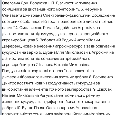
Олегович Доц. Бордюжа Н.П. Діагностика живлення
Іноземні мови
Їдальні та буфети
Центр вивчення мов
Психологічна підтримка
Біоетична комісія
Рада молодих вчених
Методичні рекомендації, пам'ятки
ЦКНО «Агропромисловий комплекс, лісове і
Доступ до публічної інформації
Наглядова рада
Історія університету
Працевлаштування
Студентські квитки
Інклюзивне середовище
соняшника за дистанційного моніторингу. 3. Чебуніна
Наукові видання
садово-паркове господарство, ветеринарна
Наукові школи
Форми документів
Державні закупівлі
Рада роботодавців
Видатні випускники та працівники
Наука для бізнесу
медицина»
Стартап школа НУБіП України
Патентно-ліцензійна діяльність
Досліднику та автору
Офіційна символіка
Благодійний фонд «Голосіївська ініціатива
Звіт ректора
Єлизавета Дмитрівна Спектрально-фізіологічні дослідженн
Обладнання НУБіП України
Звіт про проведення НТЗ
Каталог наукових послуг
Антикорупційні заходи
2020»
Пам'яті захисників України
сортових особливостей і ролі прапорцевого листка пшениці
Наукові журнали НУБіП України
«SEB-2024»
Гендерна радниця
Почесні доктори і професори НУБіП України
Уповноважена особа з питань запобігання 
озимої 4. Омельченко Роман Андрійович Агрохімічна
Наукові журнали НУБіП України (English)
«SEB-2025»
Контактна інформація
виявлення корупції
Пресслужба
діагностика поля під кукурудзу на зерно за прецизійного
Пам'ятка про проведення науково-технічни
Університетський кур'єр
Положення про антикорупційного
агровиробництва 5. Заболотній Вадим Анатолійович
заходів
уповноваженого НУБіП України
Вибори ректора
Диференційоване внесення агрохімресурсів за вирощуванн
Порядок планування та організації
Програма розвитку університету «Голосіївсь
Національні нормативно-правові акти
кукурудзи на зерно 6. Дубіна Ілля Миколайович. Агрохімічна
проведення НТЗ
ініціатива – 2025»
Нормативно-правові акти НУБіП України
Результати науково-технічних заходів
Інформаційні ресурси НАЗК
діагностика поля під соняшник за прецизійного
Монографії
Методичні роз’яснення НАЗК
агровиробництва 7. Іванова Наталія Миколаївна.
Антикорупційні заходи
Продуктивність картоплі столової на зрошенні за
диференційованого внесення азотних добрив 8. Василенко
Дмитро Костянтинович Продуктивність кукурудзи за
використання елементів точного землеробства. 9. Дзюбак
Наталія Михайлівна Регулювання поживного режиму
живлення кукурудзи за диференційованого використання
добрив 10. Бушко Павло Олександрович Управління
продуктивністю соняшника диференційованим фоліарним