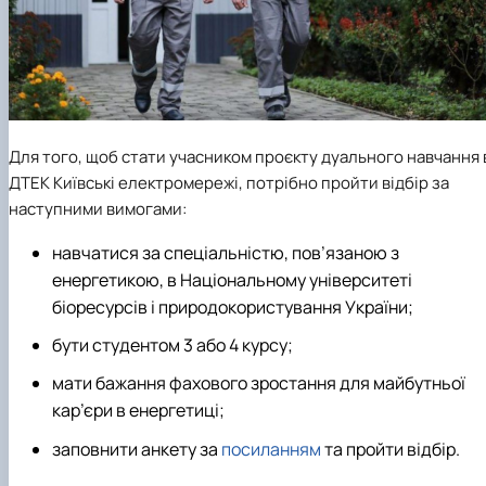
Для того, щоб стати учасником проєкту дуального навчання 
ДТЕК Київські електромережі, потрібно пройти відбір за
наступними вимогами:
навчатися за спеціальністю, пов’язаною з
енергетикою, в Національному університеті
біоресурсів і природокористування України;
бути студентом 3 або 4 курсу;
мати бажання фахового зростання для майбутньої
кар’єри в енергетиці;
заповнити анкету за
посиланням
та пройти відбір.