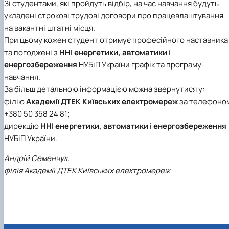
Зі студентами, які пройдуть відбір, на час навчання будуть
укладені строкові трудові договори про працевлаштування
на вакантні штатні місця.
При цьому кожен студент отримує професійного наставника
та погоджені з
ННІ енергетики, автоматики і
енергозбереження
НУБіП України графік та програму
навчання.
За більш детальною інформацією можна звернутися у:
філію
Академії ДТЕК Київських електромереж
за телефоно
+380 50 358 24 81;
дирекцію
ННІ енергетики, автоматики і енергозбереження
НУБіП України.
Андрій Семенчук,
філія Академії ДТЕК Київських електромереж