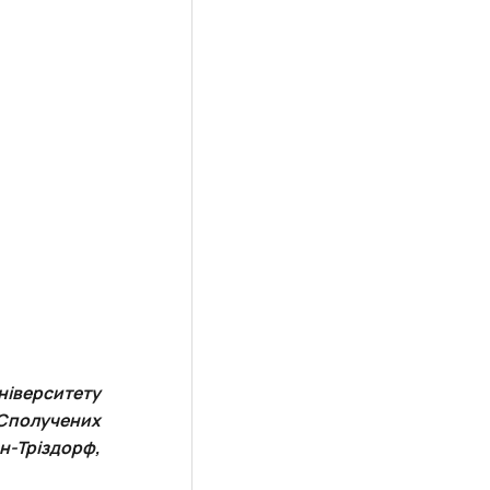
ніверситету
 Сполучених
н-Тріздорф,