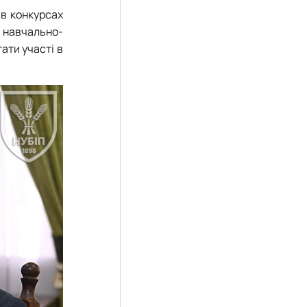
 в конкурсах
У навчально-
ати участі в