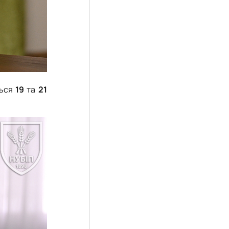
ться
19
та
21