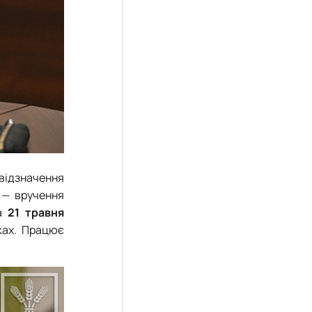
відзначення
у — вручення
На
21 травня
ках. Працює