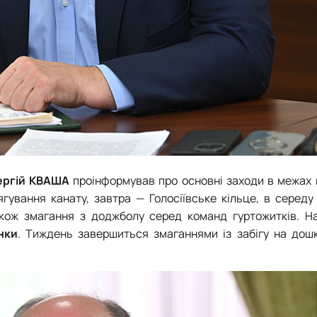
ергій КВАША
проінформував про основні заходи в межах 
ягування канату, завтра — Голосіївське кільце, в серед
також змагання з доджболу серед команд гуртожитків. 
нки
. Тиждень завершиться змаганнями із забігу на дош