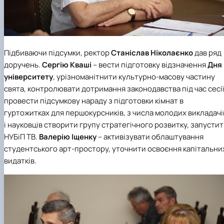
Підбиваючи підсумки, ректор
Станіслав Ніколаєнко
дав ряд
доручень.
Сергію Кваші
– вести підготовку відзначення
Дня
університету
, урізноманітнити культурно-масову частину
свята, контролювати дотримання законодавства під час сесії
провести підсумкову нараду з підготовки кімнат в
гуртожитках для першокурсників, з числа молодих викладачі
і науковців створити групу стратегічного розвитку, запусти
НУБіП ТВ.
Валерію Іщенку
– активізувати облаштування
студентського арт-простору, уточнити освоєння капітальни
видатків.