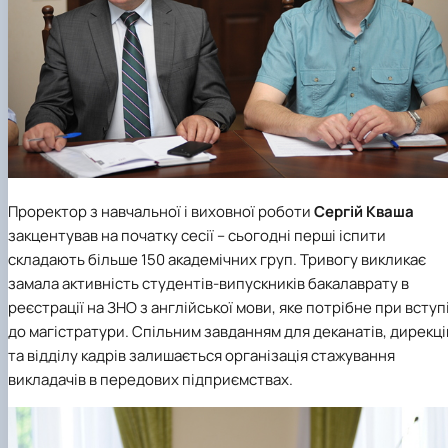
Проректор з навчальної і виховної роботи
Сергій Кваша
закцентував на початку сесії – сьогодні перші іспити
складають більше 150 академічних груп. Тривогу викликає
замала активність студентів-випускників бакалаврату в
реєстрації на ЗНО з англійської мови, яке потрібне при вступ
до магістратури. Спільним завданням для деканатів, дирекці
та відділу кадрів залишається організація стажування
викладачів в передових підприємствах.