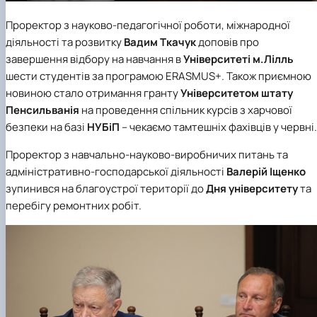
Проректор з науково-педагогічної роботи, міжнародної
діяльності та розвитку
Вадим Ткачук
доповів про
завершення відбору на навчання в
Університеті м.Лілль
шести студентів за програмою ERASMUS+. Також приємною
новиною стало отримання гранту
Університетом штату
Пенсильванія
на проведення спільник курсів з харчової
безпеки на базі
НУБіП
– чекаємо тамтешніх фахівців у червні.
Проректор з навчально-науково-виробничих питань та
адміністративно-господарської діяльності
Валерій Іщенко
зупинився на благоустрої території до
Дня університету
та
перебігу ремонтних робіт.