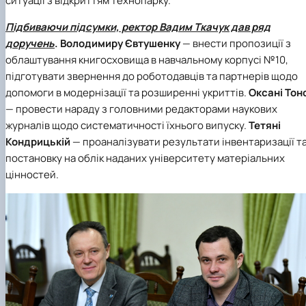
ситуації з відкриттям технопарку.
Підбиваючи підсумки, ректор Вадим Ткачук дав ряд
доручень
. Володимиру Євтушенку
— внести пропозиції з
облаштування книгосховища в навчальному корпусі №10,
підготувати звернення до роботодавців та партнерів щодо
допомоги в модернізації та розширенні укриттів.
Оксані Тон
— провести нараду з головними редакторами наукових
журналів щодо систематичності їхнього випуску.
Тетяні
Кондрицькій
— проаналізувати результати інвентаризації т
постановку на облік наданих університету матеріальних
цінностей.