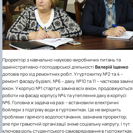
Проректор з навчально-науково-виробничих питань та
адміністративно-господарської діяльності
Валерій Іщенко
доповів про хід ремонтних робіт. У гуртожитку №2 та 4 –
ремонт фасаду будівлі, №6 – даху, №10 та 11 – часткова замін
вікон. У корпусі №1 стартує заміна всіх вікон, продовжуються
роботи на фасаді корпусу №4 та утеплення даху в корпусі
№6. Головна ж задача на разі – встановили електричні
бойлери з підігріву води в гуртожитках. Це не вирішить
проблеми гарячого водопостачання, зазначив проректор,
але при грамотній організації зніме соціальну напругу. І тут
ключова роль студентського самоврядування в гуртожитках.