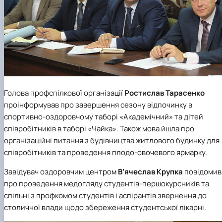
Голова профспілкової організації
Ростислав Тарасенко
проінформував про завершення сезону відпочинку в
спортивно-оздоровчому таборі «Академічний» та дітей
співробітників в таборі «Чайка». Також мова йшла про
організаційні питання з будівництва житлового будинку для
співробітників та проведення плодо-овочевого ярмарку.
Завідувач оздоровчим центром
В’ячеслав Крупка
повідомив
про проведення медогляду студентів-першокурсників та
спільні з профкомом студентів і аспірантів звернення до
столичної влади щодо збереження студентської лікарні.