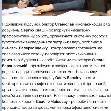
Підбиваючи підсумки, ректор
Станіслав Ніколаєнко
дав ряд
доручень.
Сергію Кваші
– розгорнути масштабну
профорієнтаційну роботу, організувати системну роботу в
гуртожитках з наведення та підтримки ладу, особливо в
кімнатах.
Валерію Іщенку
– контролювати готовність до
опалювального сезону, перевіряти якість виконання
ремонтно-будівельних робіт. Ученому секретарю
Оксані
Барановській
– організувати засідання ректорату, вченої
ради та наради з планування на жовтень. Начальнику
планово-фінансового відділу
Олегу Броніну
– вести
моніторинг змін тарифів та вносити відповідні пропозиції,
організувати проведення тендерів на закупівлю харчів для
служби закладів харчування. Начальнику відділу комплексно
безпеки і охорони
Василю Моісеєву
– розробити і внести
пропозиції щодо запровадження нової ефективної системи