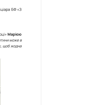
іціара БФ «З
рці»
Марією
итини може в
к, щоб жодна