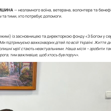
ИШИНА
— незламного воїна, ветерана, волонтера та бенеф
м та тими, хто потребує допомоги.
ежимі) із засновницею та директоркою фонду «З Богом у се
Ми підтримуємо важкохворих дітей по всій Україні. Життя д
олишні мрії стають неактуальними. Наша місія – зробити та
рога, тим важливіше, щоб хтось був поруч»
.