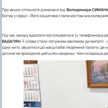
Про акцію спільнота дізналася від
Володимира СИМАН
Богом у серці». Його ініціатива стала мостом між коледже
Під час заходу вдалося поспілкуватися (у телефонному р
БАДАЛЯН
. Її слова стали потужним закликом до емпатії:
«
одну мить звузитися до масштабів лікарняної палати, де к
дитина не проходила цей шлях наодинці. Чим складніша до