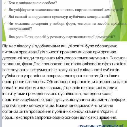
Під час діалогу зі здобувачами вищої освіти було обговорено
питання організації діяльності громадських рад при органах
державної влади та органах місцевого самоврядування, їх основн
завдання, функції та повноваження; проаналізовано ефективніст
застосування інструментів е-комунікації у діяльності суб’єктів
публічного управління, зокрема електронних петицій та інших
електронних звернень.
Обговорено перспективи створення єдино
онлайн-платформи для взаємодії органів виконавчої влади з
інститутами громадянського суспільства, наведено кращі
практики зарубіжного досвіду функціонування онлайн-планформ
для публічних консультацій. Визначено дискусійні питання
організації та проведення публічних консультацій в Україні, з
позиції експерта запропоновано основні шляхи їх вирішення.