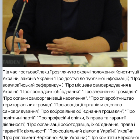
Під час гостьової лекції розглянуто окремі положення Конституції
України, законів України “Про доступ до публічної інформації”, “Про
всеукраїнський референдум”, “Про місцеве самоврядування в
Україні”, “Про громадські об`єднання”, “Про звернення громадян",
“Про органи самоорганізації населення“, “Про співробітництво
територіальних громад”, “Про асоціації органів місцевого
самоврядування”, Про добровільне об`єднання громадян”, “Про
політичні партії”, “Про професійні спілки, їх права та гарантії
діяльності”, “Про організації роботодавців, їх об’єднання, права і
гарантії їх діяльності”, “Про соціальний діалог в Україні”, України
“Про регламент Верховної Ради України”, “Про комітети Верховної