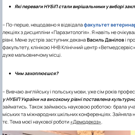
Які переваги
НУБіП
стали вирішальними у виборі закл
– По-перше, нещодавно я відвідала
факультет ветерина
лекціях з дисципліни «Паразитологія». Я навіть не очікув
рівні. Мене зустрів заступник декана
Василь
Данілов
і пр
факультету, клінікою
ННВ Клінічний центр «Ветмедсервіс
дуже мальовничому місці.
Чим захоплюєшся?
– Вивчаю англійську і польську мови, уже сім років проф
у
НУБіП України
на високому рівні поставлена культурн
займатись. Також займаюсь науковою роботою: брала учас
міських та міжнародних шкільних конференціях. Зайняла на
тє. Тема моєї наукової роботи
«Демодекоз»
.