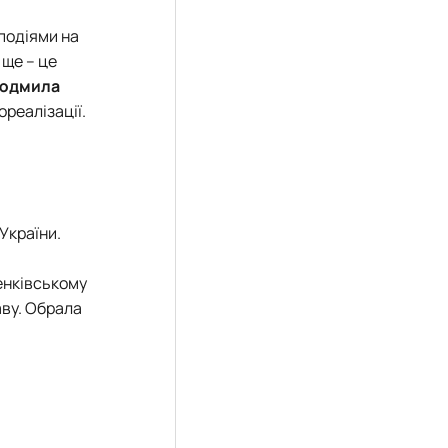
 подіями на
А ще – це
юдмила
ореалізації.
 України.
енківському
аву. Обрала