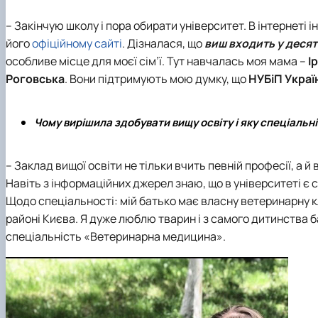
– Закінчую школу і пора обирати університет. В інтернеті 
його
офіційному сайті
. Дізналася, що
виш входить у десятк
особливе місце для моєї сім’ї. Тут навчалась моя мама –
І
Роговська
. Вони підтримують мою думку, що
НУБіП Украї
Чому вирішила здобувати вищу освіту і яку спеціальн
– Заклад вищої освіти не тільки вчить певній професії, а й
Навіть з інформаційних джерел знаю, що в університеті є
Щодо спеціальності: мій батько має власну ветеринарну к
районі Києва. Я дуже люблю тварин і з самого дитинства б
спеціальність «Ветеринарна медицина»
.