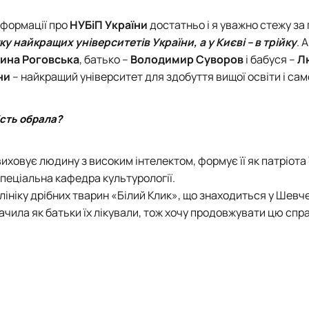
інформації про
НУБіП України
достатньо і я уважно стежу за
у найкращих університетів України, а у Києві – в трійку
. 
рина Роговська
, батько –
Володимир Суворов
і бабуся –
Л
ни
– найкращий університет для здобуття вищої освіти і сам
ість обрала?
 виховує людину з високим інтелектом, формує її як патріота
 спеціальна
кафедра культурології
.
лініку дрібних тварин «Білий Клик», що знаходиться у Шевч
ачила як батьки їх лікували, тож хочу продовжувати цю спр