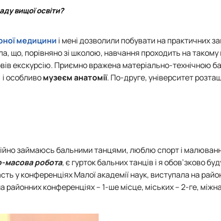
аду вищої освіти?
рної медицини
і мені дозволили побувати на практичних за
ала, що, порівняно зі школою, навчання проходить на такому
овів екскурсію. Приємно вражена матеріально-технічною б
»
і особливо
музеєм анатомії
. По-друге, університет розта
есійно займаюсь бальними танцями, люблю спорт і малюванн
о-масова робота
, є гурток бальних танців і я обов’зково бу
ть у конференціях Малої академії наук, виступала на райо
 районних конференціях – 1-ше місце, міських – 2-ге, міжн