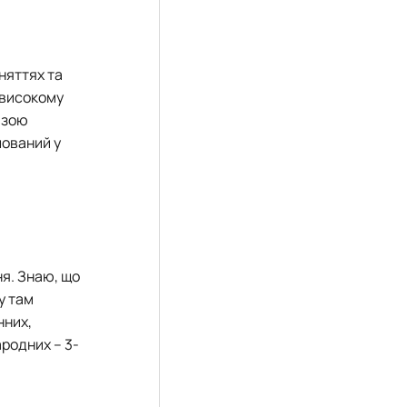
няттях та
 високому
азою
шований у
я. Знаю, що
ду там
нних,
ародних – 3-