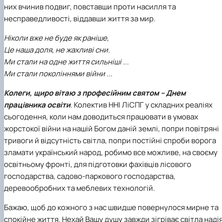
них вчинив подвиг, повставши проти насилля та
СЕРГА Петро Грирорович (18.06.1999 -
17.04.2024 р.), студент 2-го курсу 2024 рі…
несправедливості, віддавши життя за мир.
СОЛОВЙОВ Сергій Олександрович
Ніколи вже не буде як раніше,
(08.06.1983 - 27.09.2022 р.), випускник 2017
року.
Це наша доля, не жахливі сни.
СОРОКА Олександр Григорович (03.07.1986 
Ми стали на одне життя сильніші ...
03.07.2023 р.), випускник 2019 року.
Ми стали поколіннями війни ...
СТЕПАНОВ Віталій Анатолійович (09.06.19
- 20.05.2022 р.), випускник 1999 року.
Колеги, щиро вітаю з професійним святом – Днем
ТЕРЕЩЕНКО Ростислав Віталійович (14.11.1
працівника освіти
. Колектив ННІ ЛіСПГ у складних реаліях
- 28.12.2023 р.), студент 2 курсу з…
сьогодення, коли нам доводиться працювати в умовах
ТУШАКОВСЬКИЙ Борис Олександрович
жорстокої війни на нашій Богом даній землі, попри повітряні
(02.05.1981 - 02.02.2025 р.), випускник 2003 р…
тривоги й відсутність світла, попри постійні спроби ворога
ШЕВЧЕНКО Володимир В’ячеславович
зламати український народ, робимо все можливе, на своєму
(30.06.1965 - 03.2022 р.), випускник 1992 року.
ШИНКАРЬОВ Олексій Сергійович (30.03.19
освітньому фронті, для підготовки фахівців лісового
- 25.08.2023 р.), випускник 2016 року.
господарства, садово-паркового господарства,
ЯРЕМА Микола Юрійович (13.12.1973 -
деревообробних та меблевих технологій.
18.12.2022 р.), випускник 1996 року.
Бажаю, щоб до кожного з нас швидше повернулося мирне та
спокійне життя. Нехай Вашу душу завжди зігріває світла наді