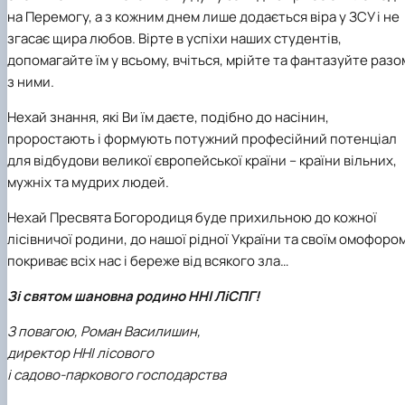
на Перемогу, а з кожним днем лише додається віра у ЗСУ і не
згасає щира любов. Вірте в успіхи наших студентів,
допомагайте їм у всьому, вчіться, мрійте та фантазуйте разо
з ними.
Нехай знання, які Ви їм даєте, подібно до насінин,
проростають і формують потужний професійний потенціал
для відбудови великої європейської країни – країни вільних,
мужніх та мудрих людей.
Нехай Пресвята Богородиця буде прихильною до кожної
лісівничої родини, до нашої рідної України та своїм омофоро
покриває всіх нас і береже від всякого зла…
Зі святом шановна родино ННІ ЛіСПГ!
З повагою, Роман Василишин,
директор ННІ лісового
і садово-паркового господарства