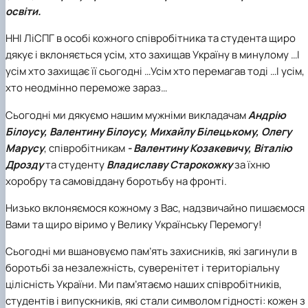
освіти.
КОРЕНЬ Володимир Анатолійович (24.10.19
- 08.02.2025 р.), випускник 2013 рок…
ННІ ЛіСПГ в особі кожного співробітника та студента щиро
ЛАЗЕБНИК Іван Вікторович (25.02.1993 -
дякує і вклоняється усім, хто захищав Україну в минулому …І
17.09.2023 р.), випускник 2019 року, спі…
усім хто захищає її сьогодні …Усім хто перемагав тоді …І усім,
ЛЕВЧЕНКО Валентин Віталійович (10.11.2003
19.07.2022 р.), студент 1-го курсу …
хто неодмінно переможе зараз…
ЛІЧНИЙ Юрій Русланович (06.05.1996 -
Сьогодні ми дякуємо нашим мужніми викладачам
Андрію
15.12.2024 р.), випускник 2019 року.
МИКУЛІЧ Богдан Олексійович (07.08.1991
Білоусу, Валентину Білоусу, Михайлу Білецькому, Олегу
-12.07.2023 р.), випускник 2013 року.
Марусу
, співробітникам
- Валентину Козакевичу, Віталію
МИРОНЕНКО Михайло Вікторович (02.10.19
Дрозду
та студенту
Владиславу Старокожку
за їхню
- 24.05.2024 р.), випускник 1999 року.
хоробру та самовіддану боротьбу на фронті.
МУЗИЧЕНКО Костянтин Вікторович
(18.02.1993 – 13.02.2023 р.), випускник 2021
Низько вклоняємося кожному з Вас, надзвичайно пишаємося
рок…
Вами та щиро віримо у Велику Українську Перемогу!
ОБЛОМЕЙ Семен Олександрович (13.06.20
- 21.06.2022 р.), студент 3-го курсу 20…
Сьогодні ми вшановуємо пам’ять захисників, які загинули в
ПАЛІЄНКО Максим Володимирович (14.11.19
боротьбі за незалежність, суверенітет і територіальну
- 24.08.2022 р.), випускник 2011 року.
цілісність України. Ми пам’ятаємо наших співробітників,
ПЕТРИЧЕНКО Віктор Михайлович (30.11.1985
студентів і випускників, які стали символом гідності: кожен з
17.05.2022 р.), випускник 2011 року.