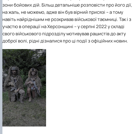
зони бойових дій. Більш детальніше розповісти про його дії,
на жаль, не можемо, адже він був вірний присязі – а тому
навіть найріднішим не розкривав військової таємниці. Так і з
участю в операції на Херсонщині – у серпні 2022 у складі
свого військового підрозділу мотивував рашистів до акту
доброї волі, рідні дізналися про ці події з офіційних новин.