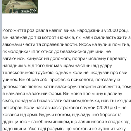
Його життя розірвала навпіл війна. Народжений у 2000 році,
він належав до тієї когорти юнаків, які мали сміливість жити з
законами чести та справедливости. Якось на вулиці помітив,
як молодики чіпляються до беззахисної дівчини, не
вагаючись, кинувся на допомогу, попри чисельну перевагу
нападників. Від того дня мав шрам на спині від удару
телескопічною трубкою, однак ніколи не шкодував про свій
учинок. Він обрав собі професію психолога, пов’язану із
допомогою людям, хотів власноруч творити своє життя, том
й навчався на заочній формі. Він мріяв про міцну щасливу
сім’ю, понад усе бажав стати батьком донечки, навіть ім’я для
неї обрав. Коли настав час строкової служби (2020 рік) – не
ховався від армії. Будучи вояком, відчайдушно боровся із
дідівщиною – ганебним явищем, що залишилося в спадок від
радянщини. Уже тоді розумів, що московія не зупиниться у