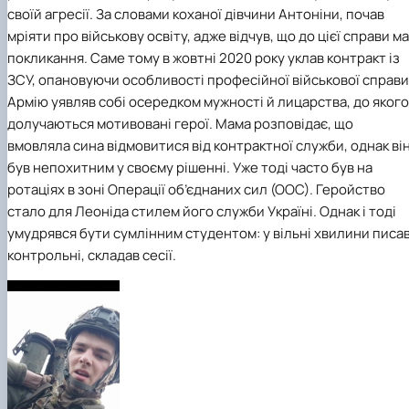
своїй агресії. За словами коханої дівчини Антоніни, почав
мріяти про військову освіту, адже відчув, що до цієї справи м
покликання. Саме тому в жовтні 2020 року уклав контракт із
ЗСУ, опановуючи особливості професійної військової справи
Армію уявляв собі осередком мужності й лицарства, до якого
долучаються мотивовані герої. Мама розповідає, що
вмовляла сина відмовитися від контрактної служби, однак ві
був непохитним у своєму рішенні. Уже тоді часто був на
ротаціях в зоні Операції об’єднаних сил (ООС). Геройство
стало для Леоніда стилем його служби Україні. Однак і тоді
умудрявся бути сумлінним студентом: у вільні хвилини писа
контрольні, складав сесії.