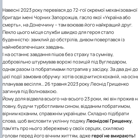
Навесні 2023 року перевівся до 72-гої окремої механізованої
бригади імені Чорних Запорожців, гасло якої «Україна або
смерть», на Донеччину – там воював його найкращий друг.
Пекло цього місця служби швидко для героя стало
буденністю: звиклий до обстрілів, дивом повертався із
найнебезпечніших завдань.
І на останнє завдання пішов без страху та сумніву,
добровільно штурмував ворожі позицій під Вугледаром,
однак разом із побратимами потрапив у засідку. За два дні до
цієї події замовив обручку: хотів освідчитися коханій, на осін
планував весілля… 26 травня 2023 року Леонід Грищенко
загинув під Волновахою.
Йому доля відвела всього-на-всього 23 роки, які він прожив н
повну, будучи турботливим сином, відданим побратимом,
вірним коханим, справжнім українцем. Складно підібрати
слова, щоб висловити уклінну подяку
Леонідові Грищенку
,
пам'ять про нього збережемо у своїх серцях, схиляємо
голови перед його вічним життям, адже
герої не вмирають!