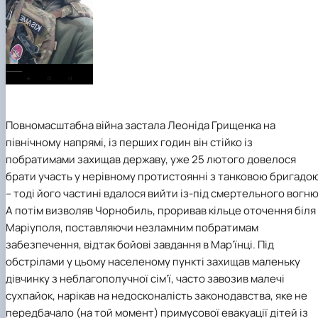
Повномасштабна війна застала Леоніда Грищенка на
північному напрямі, із перших годин він стійко із
побратимами захищав державу, уже 25 лютого довелося
брати участь у нерівному протистоянні з танковою бригадо
– тоді його частині вдалося вийти із-під смертельного вогню
А потім визволяв Чорнобиль, проривав кільце оточення біля
Маріуполя, поставляючи незламним побратимам
забезпечення, відтак бойові завдання в Мар’їнці. Під
обстрілами у цьому населеному пункті захищав маленьку
дівчинку з неблагополучної сім’ї, часто завозив малечі
сухпайок, нарікав на недосконалість законодавства, яке не
передбачало (на той момент) примусової евакуації дітей із