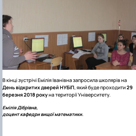
В кінці зустрічі Емілія Іванівна запросила школярів на
День відкритих дверей НУБіП
, який буде проходити
29
б
ерезня 2018
року
на території Університету.
Емілія Дібрівна,
доцент кафедри вищої математики.