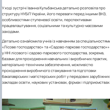
У ході зустрічі Іванна Кульбанська детально розповіла про
структуру НУБіП України, його переваги перед іншими ВНЗ,
особливостями ступеневої освіти, перспективами
працевлаштування, соціальними та культурно-масовими
заходами.
Детально ознайомила учнів із
навчанням за спеціальностям
«Лісове господарство» та «Садово-паркове господарство»»
у ННІ лісового і садово-паркового господарства, зокрема,
базами для проходження навчальних і виробничих практик,
матеріально-технічним забезпечення, можливістю
проходження виробничого стажування та підготовки
бакалаврських і магістерських робіт у передових зарубіжних
закладах освіти, наукових установах, фірмах і підприємствах