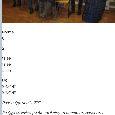
Normal
0
21
false
false
false
UK
X-NONE
X-NONE
Розповідь про НУБІП
Завідувач кафедри біології лісу та мисливствознавства