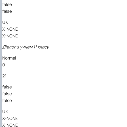
false
false
UK
X-NONE
X-NONE
Діалог з учнем 11 класу
Normal
0
21
false
false
false
UK
X-NONE
X-NONE