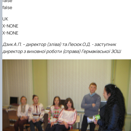
false
false
UK
X-NONE
X-NONE
Дзик А.П. – директор (зліва) та Лесюк О.Д. - заступник
директор з виховної роботи (справа) Гермаківської ЗОШ