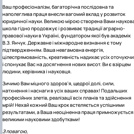
Ваш професіоналізм, багаторічна послідовна та
наполеглива праця внесли вагомий вклад у розвиток
юридичної науки. Великою мірою створена Вами науков
школа гідно продовжує і розвиває традиції аграрно-
правової науки в Україні, фундатором якої був академік
В.З. Янчук. Державне і міжнародне визнання є тому
підтвердженням. Ваша невгамовна енергія,
цілеспрямованість, креативність надихає усіх оточуючи
і спонукає Вас на досягнення нових висот. Ви є взірцем
людини, керівника і науковця.
Зичимо Вам міцного здоров’я, щедрої долі, сили,
натхнення і наснаги в усіх ваших справах! Подальших
професійних злетів, реалізації всіх планів та здійснення
мрій! Нехай кожний Ваш крок встеляється успішними
результатами, а Ваша неоціненна праця примножується
великими науковими здобутками!
З повагою,