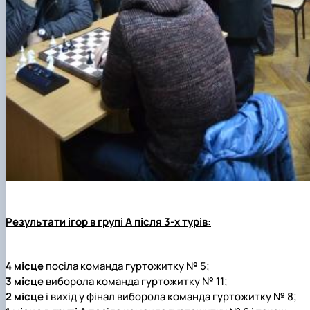
Результати ігор
в групі А
після 3-х турів:
4 місце
посіла команда гуртожитку № 5;
3 місце
виборола команда гуртожитку № 11;
2 місце
і вихід у фінал виборола команда гуртожитку № 8;