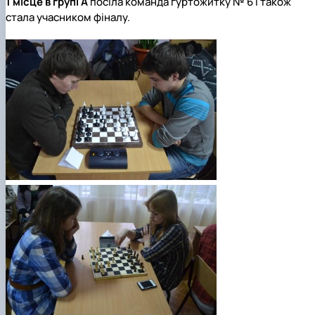
1 місце
в групі А
посіла команда гуртожитку № 6 і також
стала учасником фіналу.