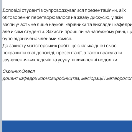
Доповіді студентів супроводжувалися презентаціями, а їх
обговорення перетворювалося на жваву дискусію, у якій
взяли участь не лише наукові керівники та викладачі кафедр
але й самі студенти. Захисти пройшли на належному рівні, щ
було відзначено членами комісії.
До захисту магістерських робіт ще є кілька днів і є час
покращити свої доповіді, презентації, а також врахувати
зауваження викладачів та усунути виявленні недоліки.
Скриник Олеся
доцент кафедри кормовиробництва, меліорації і метеоролог