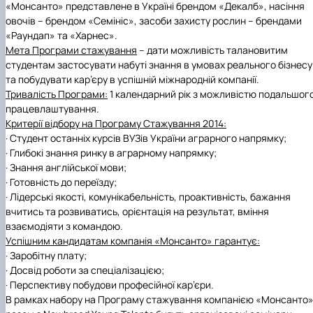
«Монсанто» представлене в Україні брендом «Декалб», насіння
овочів – брендом «Семініс», засоби захисту рослин – брендами
«Раундап» та «Харнес».
Мета Програми стажування
– дати можливість талановитим
студентам застосувати набуті знання в умовах реального бізнесу
та побудувати кар’єру в успішній міжнародній компанії.
Тривалість Програми:
1 календарний рік з можливістю подальшог
працевлаштування.
Критерії відбору на Програму Стажування 2014:
·
Студент останніх курсів ВУЗів України аграрного напрямку;
·
Глибокі знання ринку в аграрному напрямку;
·
Знання англійської мови;
·
Готовність
д
о переїзду;
·
Лідерські якості, комунікабельність, проактивність, бажання
вчитись та розвиватись, орієнтація на результат, вміння
взаємодіяти з командою.
Успішним кандидатам компанія «Монсанто» гарантує:
·
Заробітну плату;
·
Досвід роботи за спеціалізацією;
·
Перспективу побудови професійної кар
’
єри.
В рамках набору на Програму стажування компанією «Монсанто