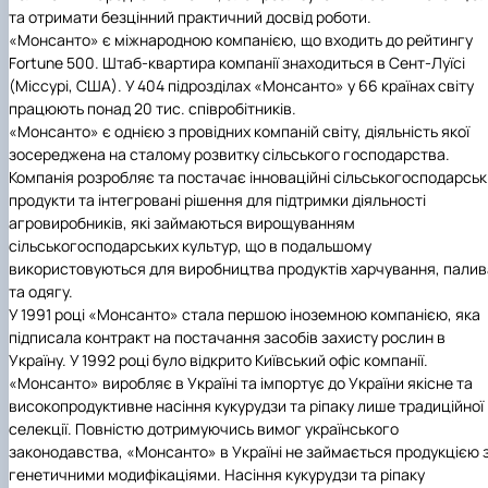
Іноземні мови
Їдальні та буфети
Центр вивчення мов
Психологічна підтримка
Біоетична комісія
Рада молодих вчених
Методичні рекомендації, пам'ятки
ЦКНО «Агропромисловий комплекс, лісове і
Доступ до публічної інформації
Наглядова рада
Історія університету
та отримати безцінний практичний досвід роботи.
Працевлаштування
Студентські квитки
Інклюзивне середовище
Наукові видання
садово-паркове господарство, ветеринарна
Наукові школи
Форми документів
Державні закупівлі
Рада роботодавців
Видатні випускники та працівники
«Монсанто»
є міжнародною компанією, що входить до рейтингу
Наука для бізнесу
медицина»
Стартап школа НУБіП України
Патентно-ліцензійна діяльність
Досліднику та автору
Офіційна символіка
Благодійний фонд «Голосіївська ініціатива
Звіт ректора
Fortune 500. Штаб-квартира компанії знаходиться в Сент-Луїсі
Обладнання НУБіП України
Звіт про проведення НТЗ
Каталог наукових послуг
Антикорупційні заходи
2020»
Пам'яті захисників України
(Міссурі, США). У 404 підрозділах «Монсанто» у 66 країнах світу
Наукові журнали НУБіП України
«SEB-2024»
Гендерна радниця
Почесні доктори і професори НУБіП України
Уповноважена особа з питань запобігання 
працюють понад 20 тис. співробітників.
Наукові журнали НУБіП України (English)
«SEB-2025»
Контактна інформація
виявлення корупції
Пресслужба
«Монсанто»
є однією з провідних компаній світу, діяльність якої
Пам'ятка про проведення науково-технічни
Університетський кур'єр
Положення про антикорупційного
зосереджена на сталому розвитку сільського господарства.
заходів
уповноваженого НУБіП України
Вибори ректора
Компанія розробляє та постачає інноваційні сільськогосподарськ
Порядок планування та організації
Програма розвитку університету «Голосіївсь
Національні нормативно-правові акти
продукти та інтегровані рішення для підтримки діяльності
проведення НТЗ
ініціатива – 2025»
Нормативно-правові акти НУБіП України
агровиробників, які займаються вирощуванням
Результати науково-технічних заходів
Інформаційні ресурси НАЗК
сільськогосподарських культур, що в подальшому
Монографії
Методичні роз’яснення НАЗК
використовуються для виробництва продуктів харчування, палив
Антикорупційні заходи
та одягу.
У 1991 році «Монсанто» стала першою іноземною компанією, яка
підписала контракт на постачання засобів захисту рослин в
Україну. У 1992 році було відкрито Київський офіс компанії.
«Монсанто»
виробляє в Україні та імпортує до України якісне та
високопродуктивне насіння кукурудзи та ріпаку лише традиційної
селекції. Повністю дотримуючись вимог українського
законодавства, «Монсанто» в Україні не займається продукцією 
генетичними модифікаціями. Насіння кукурудзи та ріпаку