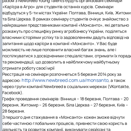
разом з Newbreed Young Talents будуть організовані семінари
«Кар’єра в Агро» для студентів останніх курсів. Семінари
відбудуться у 5-ти містах України: Полтава, Вінниця, Київ, Житом
та Біла Церква. В рамках семінару студентів очікує знайомство з
найкращими представниками компанії «Монсанто», які детально
розкажуть про специфіку ринку агробізнесу України, поділяться
власними історіями успіху та із задоволенням дадуть відповіді на
запитання щодо кар’єри в компанії «Монсанто». У Вас буде
можливість не лише поповнити власний багаж знань, але і
поспілкуватися з досвідченими спеціалістами, отримати їх порад
та рекомендації, що дозволить в найближчому майбутньому
отримати роботу своєї мрії
Реєстрація на семінари розпочнеться 5 березня 2014 року за
http://www.newbreed.com.ua/monsanto
адресою:
, а також
через групи компанії
Newbreed
в соціальних мережах (
VKontakte
,
Facebook
).
Граф
ік проведення семінарів: Вінниця – 18 березня, Полтава – 20
березня, Житомир – 2
6
березня, Біла Церква – 2
7
березня, Київ –
28 березня.
З першого дня стажування в «Монсанто» кожен зможе відчути
себе частиною глобальних процесів, привнести свою користь в
діяльність та розвиток компанії, виконувати серйозні та