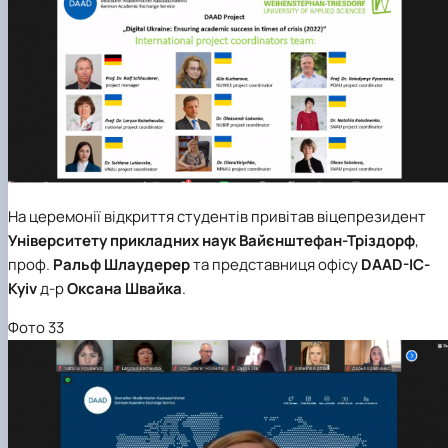
На церемонії відкриття студентів привітав віцепрезидент
Університету прикладних наук Вайєнштефан-Тріздорф
,
проф.
Ральф Шлаудерер
та представниця офісу
DAAD-IC-
Kyiv
д-р
Оксана Швайка
.
Фото 33