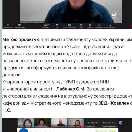
Метою проекту є
підтримати талановиту молодь України, як
продовжують своє навчання в Україні під час війни, і дати
можливість молодим людям додатково долучитися до
навчального контенту німецьких університетів та вивчити ті
предмети, що сформують їх як успішних фахівців нашої
держави.
Координатором проекту від НУБіП є директор
ННЦ
міжнародної діяльності
–
Лабенко О.М.
Запрошеним
лектором для викладання на віртуальному семестрі є доцен
кафедри адміністративного менеджменту та ЗЕД
–
Коваленк
Н.О.