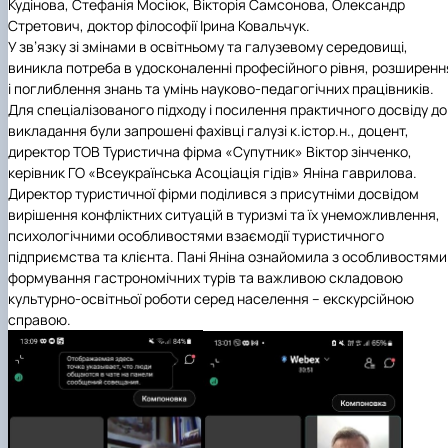
Кудінова, Стефанія Мосіюк, Вікторія Самсонова, Олександр
Стретович, доктор філософії Ірина Ковальчук.
У зв’язку зі змінами в освітньому та галузевому середовищі,
виникла потреба в удосконаленні професійного рівня, розширенн
і поглиблення знань та умінь науково-педагогічних працівників.
Для спеціалізованого підходу і посилення практичного досвіду до
викладання були запрошені фахівці галузі к.істор.н., доцент,
директор
ТОВ Туристична фірма «Супутник»
Віктор зінченко,
керівник
ГО «Всеукраїнська Асоціація гідів»
Яніна гаврилова.
Директор туристичної фірми поділився з присутніми досвідом
вирішення конфліктних ситуацій в туризмі та їх унеможливлення,
психологічними особливостями взаємодії туристичного
підприємства та клієнта. Пані Яніна ознайомила з особливостями
формування гастрономічних турів та важливою складовою
культурно-освітньої роботи серед населення – екскурсійною
справою.