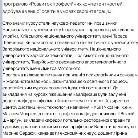
програмою
«Розвиток професійних компетентностей
Іноземні мови
Їдальні та буфети
Центр вивчення мов
Психологічна підтримка
Біоетична комісія
Рада молодих вчених
Методичні рекомендації, пам'ятки
ЦКНО «Агропромисловий комплекс, лісове і
Доступ до публічної інформації
Наглядова рада
Історія університету
Працевлаштування
Студентські квитки
Інклюзивне середовище
Наукові видання
садово-паркове господарство, ветеринарна
Наукові школи
Форми документів
здобувачів вищої освіти в умовах євроінтеграції»
.
Державні закупівлі
Рада роботодавців
Видатні випускники та працівники
Наука для бізнесу
медицина»
Стартап школа НУБіП України
Патентно-ліцензійна діяльність
Досліднику та автору
Офіційна символіка
Благодійний фонд «Голосіївська ініціатива
Звіт ректора
Слухачами курсу стали науково-педагогічні працівники
Обладнання НУБіП України
Звіт про проведення НТЗ
Каталог наукових послуг
Антикорупційні заходи
2020»
Пам'яті захисників України
Національного університету біоресурсів і природокористування
Наукові журнали НУБіП України
«SEB-2024»
Гендерна радниця
Почесні доктори і професори НУБіП України
Уповноважена особа з питань запобігання 
України
, Київського національного університету імені Тараса
Наукові журнали НУБіП України (English)
«SEB-2025»
Контактна інформація
виявлення корупції
Пресслужба
Шевченка, Київського національного лінгвістичного університету
Пам'ятка про проведення науково-технічни
Університетський кур'єр
Положення про антикорупційного
Запорізького національного університету, Національного
заходів
уповноваженого НУБіП України
Вибори ректора
університету харчових технологій, Поліського національного
Порядок планування та організації
Програма розвитку університету «Голосіївсь
Національні нормативно-правові акти
університету, Таврійського державного агротехнологічного
проведення НТЗ
ініціатива – 2025»
Нормативно-правові акти НУБіП України
університету імені Дмитра Моторного.
Результати науково-технічних заходів
Інформаційні ресурси НАЗК
Програма включала питання пов’язані з психологічними основам
Монографії
Методичні роз’яснення НАЗК
міжособистої взаємодії, діджиталізацією освітнього процесу,
Антикорупційні заходи
європейським курсом розвитку індустрії гостинності. До
викладання на курсах підвищення кваліфікації були залучені
доцент кафедри інформаційних систем і технологій, директор
Центру дистанційних технологій навчання НУБіП України
, к.е.н.
Максим Мокрієв, д.псих.н., професор
кафедри психології
Віталій
Шмаргун, викладачі
кафедри готельно-ресторанної справи та
туризму
, доктори технічних наук, професори Валентина Бандура і
Марина Сердюк, кандидати економічних наук, доценти Ірина