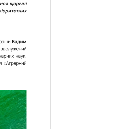
ися щорічні
пріоритетних
раїни
Вадим
, заслужений
арних наук,
ня «Аграрний