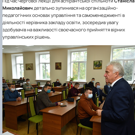
Під час чергової лекції для аспірантської спільноти
Станісла
Миколайович
детально зупинився на організаційно-
педагогічних основах управління та самоменеджменті в
діяльності керівника закладу освіти, зосередив увагу
здобувачів на важливості своєчасного прийняття вірних
управлінських рішень.