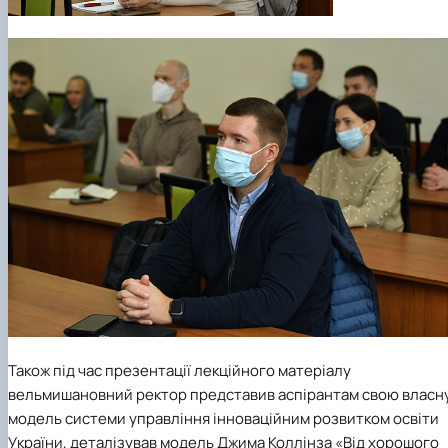
Також під час презентації лекційного матеріалу
вельмишановний ректор представив аспірантам свою власн
модель системи управління інноваційним розвитком освіти
України, деталізував модель Джима Коллінза «Від хорошого