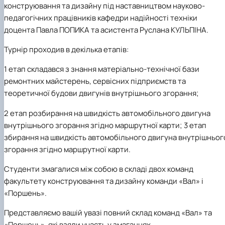
конструювання та дизайну
під наставництвом науково-
Іноземні мови
Їдальні та буфети
Центр вивчення мов
Психологічна підтримка
Біоетична комісія
Рада молодих вчених
Методичні рекомендації, пам'ятки
ЦКНО «Агропромисловий комплекс, лісове і
Доступ до публічної інформації
Наглядова рада
Історія університету
Працевлаштування
Студентські квитки
Інклюзивне середовище
педагогічних працівників кафедри надійності техніки
Наукові видання
садово-паркове господарство, ветеринарна
Наукові школи
Форми документів
Державні закупівлі
Рада роботодавців
Видатні випускники та працівники
Наука для бізнесу
медицина»
Стартап школа НУБіП України
Патентно-ліцензійна діяльність
Досліднику та автору
Офіційна символіка
Благодійний фонд «Голосіївська ініціатива
Звіт ректора
доцента Павла ПОПИКА
та
асистента Руслана КУЛЬПІНА
.
Обладнання НУБіП України
Звіт про проведення НТЗ
Каталог наукових послуг
Антикорупційні заходи
2020»
Пам'яті захисників України
Турнір проходив в декілька етапів:
Наукові журнали НУБіП України
«SEB-2024»
Гендерна радниця
Почесні доктори і професори НУБіП України
Уповноважена особа з питань запобігання 
Наукові журнали НУБіП України (English)
«SEB-2025»
Контактна інформація
виявлення корупції
Пресслужба
1 етап складався з знання матеріально-технічної бази
Пам'ятка про проведення науково-технічни
Університетський кур'єр
Положення про антикорупційного
ремонтних майстерень, сервісних підприємств та
заходів
уповноваженого НУБіП України
Вибори ректора
Порядок планування та організації
Програма розвитку університету «Голосіївсь
Національні нормативно-правові акти
теоретичної будови двигунів внутрішнього згорання;
проведення НТЗ
ініціатива – 2025»
Нормативно-правові акти НУБіП України
2 етап розбирання на швидкість автомобільного двигуна
Результати науково-технічних заходів
Інформаційні ресурси НАЗК
Монографії
Методичні роз’яснення НАЗК
внутрішнього згорання згідно маршрутної карти; 3 етап
Антикорупційні заходи
збирання на швидкість автомобільного двигуна внутрішньог
згорання згідно маршрутної карти.
Студенти змагалися між собою в складі двох команд
факультету конструювання та дизайну команди «Вал» і
«Поршень».
Представляємо вашій увазі повний склад команд «Вал» та
«Поршень», які взяли участь у змаганнях.