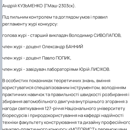
Андрій КУЗЬМЕНКО (ГМаш-2303ск).
Під пильним контролем та доглядом умов і правил
регламенту журі конкурсу:
голова журі - старший викладач
Володимир СИВОЛАПОВ,
член журі - доцент
Олександр БАННИЙ
член журі - доцент
Павло ПОПИК,
член журі - завідувач лабораторіями
Юрій ЛИСІКОВ.
В особистих показниках теоретичних знань, вміння
користуватися спеціалізованим інструментом, володінням
практичних навичок та правильності швидкості розбирання і
збирання автомобільного двигуна внутрішнього згорання з
нагоди святкування
127-річчя Національного університету
біоресурсів і природокористування на кафедрі надійності
техніки факультету конструювання та дизайну
професійног
науково-практичного конкурсу «МОТОРИСТ» переможцями