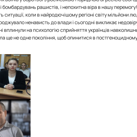
 і бомбардувань рашистів, і непохитна віра в нашу перемогу
ть ситуації, коли в найродючішому регіоні світу мільйони л
оджувало ненависть до влади і сьогодні викликає недовіру
їні вплинули на психологію сприйняття українців навколишн
ила ще не одне покоління, щоб опинитися в постгеноцидному