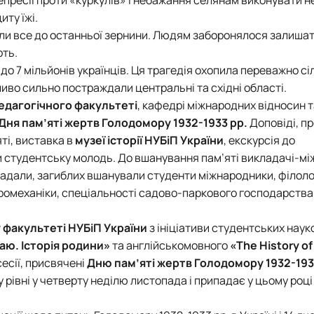
репресії проти «куркулів» і небажання селянам виконувати 
ту їжі.
рали все до останньої зернини. Людям заборонялося залиша
рть.
до 7 мільйонів українців. Ця трагедія охопила переважно сі
иво сильно постраждали центральні та східні області.
едагогічного факультеті
,
кафедрі міжнародних відносин т
Дня пам’яті жертв Голодомору 1932-1933 рр.
Доповіді, пр
ті, виставка в
музеї історії
НУБіП України
, екскурсія до
 студентську молодь. До вшанування пам’яті викладачі-м
гадали, загиблих вшанували студенти
міжнародники, філоло
ромеханіки, спеціальності садово-паркового господарства
 факультеті
НУБіП України
з ініціативи
студентських науко
раю. Історія родини»
та англійськомовного
«The History of
сесії, присвячені
Дню пам’яті жертв Голодомору 1932-193
рівні у четверту неділю листопада і припадає у цьому році