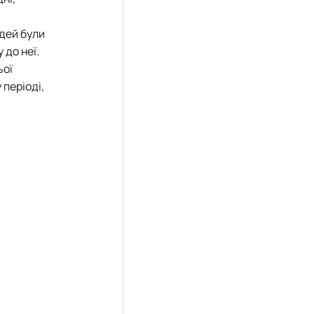
!
юдей були
 до неї.
ьої
 періоді,