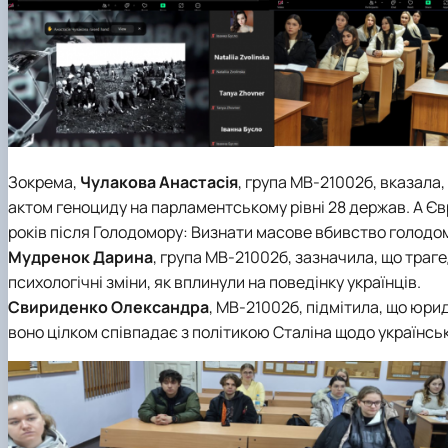
Зокрема,
Чулакова Анастасія
, група МВ-21002б, вказала,
актом геноциду на парламентському рівні 28 держав. А Є
років після Голодомору: Визнати масове вбивство голодо
Мудренок Дарина
, група МВ-21002б, зазначила, що траг
психологічні зміни, як вплинули на поведінку українців.
Свириденко Олександра
, МВ-21002б, підмітила, що юри
воно цілком співпадає з політикою Сталіна щодо українсь