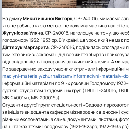
На думку
Микитишиної Вікторії
, СР-24001б, ми маємо зав
хто це робив, з якою метою, це важлива частина нашої істо
Жугунісова Уляна
, СР-24001б, наголошує на тому, що не
голодомору 1932-1933 рр. В Україні, це урок, який не має 
Дігтярук Маргарита
, СР-24001б, поділилась спогадами пр
тим, хто вижив: зокрема її дід все життя збирав і прихову
відповідальність і покарання за вчинений злочин. А ми має
По завершенню заходу учасники отримали інформаційні ма
maciyni-materialy/zhurnalistam/informaciyni-materialy-d
Інформаційні матеріали до 91-х роковин Голодомору 1932–1
гуртків, студентам академічних груп (ТВППТ-24001б, ТВ
МВ-24001мз, МВ-20001бз).
Студенти другої групи
спеціальності «Садово-паркового 
за ініціативи доцента
кафедри міжнародних відносин і сус
різними експонатами, а саме: документами, листами, фото
нації та жахіттями Голодомору (1921-1923рр; 1932-1933 рр)