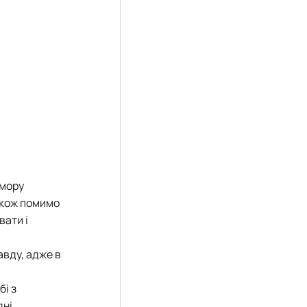
омору
акож помимо
вати і
авду, адже в
бі з
ні,