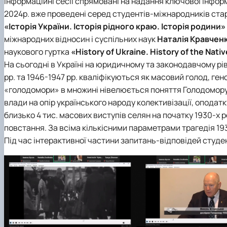
Інформаційні сесії спрямовані на надання ключової інформ
2024р. вже проведені серед
студентів-міжнародників
ста
«Історія України. Історія рідного краю. Історія родини»
міжнародних відносин і суспільних наук
Наталія Кравчен
наукового гуртка
«History of Ukraine. History of the Nati
На сьогодні в Україні на юридичному та законодавчому рів
рр. та 1946-1947 рр. кваліфікуються як масовий голод, ге
«голодомори» в множині нівелюється поняття Голодомору 
влади на опір українського народу колективізації, оподат
близько 4 тис. масових виступів селян на початку 1930-х 
повстання. За всіма кількісними параметрами трагедія 193
Під час інтерактивної частини запитань-відповідей студе