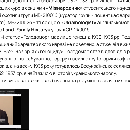
ації щодо питань Голодомору 1932-1933 рр. в Україні і 14 л
рших курсів
секціями
«Міжнародник»
студентського науко
і охопили групи МВ-21001б (куратор групи - доцент
кафедр
ко
), МВ-21002б – та
секцією
«Ukrainologist»
англійськомов
ve Land. Family History»
у групі СР-24001б.
ні статус «Голодомор» має лише геноцид 1932-1933 рр. Поді
ноцидний характер якого наразі не доведено, а отже, від вж
1932-1933 рр. як «геноциду». Голодомор став відповіддю 
куванню, пограбуванню, терору і насильству. Історики зафі
років, а на весну 1933 року готувалось Всеукраїнське селянс
2-1933 рр. є найтяжчою в історії українського народу.
нти висловлювали своє бачення та розуміння означених под