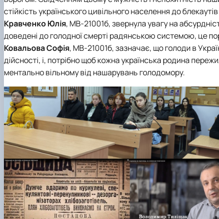
стійкість українського цивільного населення до блекаутів
Кравченко Юлія
, МВ-21001б, звернула увагу на абсурдніс
доведені до голодної смерті радянською системою, це пор
Ковальова Софія
, МВ-21001б, зазначає, що голоди в Укра
дійсності, і, потрібно щоб кожна українська родина переж
ментально вільному від нашарувань голодомору.