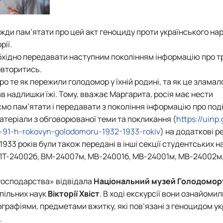
жди пам’ятати про цей акт геноциду проти українського нар
рії.
обхідно передавати наступним поколінням інформацію про т
повторитись.
о те як пережили голодомор у їхній родині, та як це зламал
вав надлишки їжі. Тому, вважає Маргарита, росія має нести
мо пам’ятати і передавати з покоління інформацію про події
теріали з обговорюваної теми та покликання (
https://uinp.
o-91-h-rokovyn-golodomoru-1932-1933-rokiv
) на додаткові р
933 років були також передані в інші секції студентських н
ППТ-24002б, ВМ-24007м, МВ-24001б, МВ-24001м, МВ-24002м
господарства»
відвідала
Національний музей Голодомор
пільних наук
Вікторії Хвіст
. В ході екскурсії вони ознайомил
графіями, предметами вжитку, які пов’язані з геноцидом ук
.