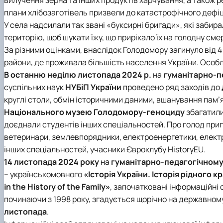
вилучення зерна та інших продуктів харчування, а також 
плани хлібозаготівель призвели до катастрофічного дефіци
У села надсилали так звані «буксирні бригади», які заби
територію, щоб шукати їжу, що прирікало їх на голодну сме
За різними оцінками, внаслідок Голодомору загинуло від 4 
райони, де проживала більшість населення України. Особл
В останню неділю листопада 2024 р.
на
гуманітарно-п
суспільних наук
НУБіП України
проведено ряд заходів до
круглі столи, обмін історичними даними, вшанування пам’я
Національного музею Голодомору-геноциду
збагатили
доєднали студентів інших спеціальностей. Про голод при
ветеринари, землевпорядники, електроенергетики, елект
інших спеціальностей, учасники
Євроклубу HistoryEU
.
14 листопада 2024 року
на
гуманітарно-педагогічному
– українськомовного
«Історія України. Історія рідного к
in the History of the Family»
, започатковані інформаційні 
починаючи з 1998 року, згадується щорічно на державному 
листопада
.