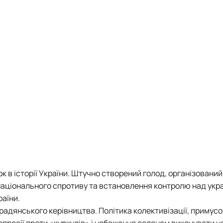
к в історії України. Штучно створений голод, організований
аціонального спротиву та встановлення контролю над укр
раїни.
адянського керівництва. Політика колективізації, примус