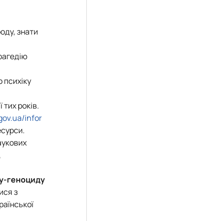
оду, знати
рагедію
о психіку
 тих років.
gov.ua/infor
есурси.
аукових
,
у-геноциду
ися з
раїнської