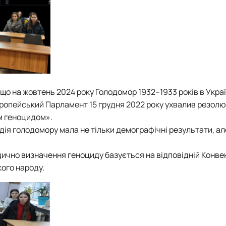
 що на жовтень 2024 року Голодомор 1932–1933 років в Укра
вропейський Парламент 15 грудня 2022 року ухвалив резол
м геноцидом».
едія голодомору мала не тільки демографічні результати, ал
дично визначення геноциду базується на відповідній Конвен
кого народу.