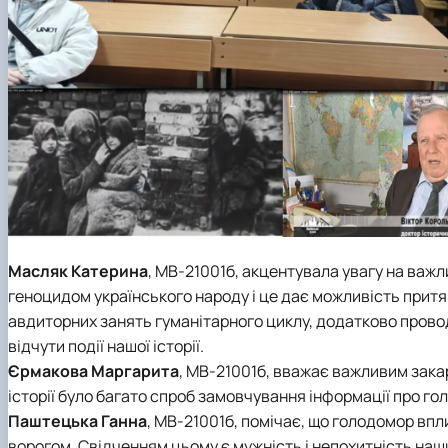
Масляк Катерина
, МВ-21001б, акцентувала увагу на ва
геноцидом українського народу і це дає можливість прит
авдиторних занять гуманітарного циклу, додатково прово
відчути події нашої історії.
Єрмакова Маргарита
, МВ-21001б, вважає важливим закарб
історії було багато спроб замовчування інформації про гол
Паштецька Ганна
, МВ-21001б, помічає, що голодомор впли
ворогом. Свідченням цьому є мужність і непохитність наши