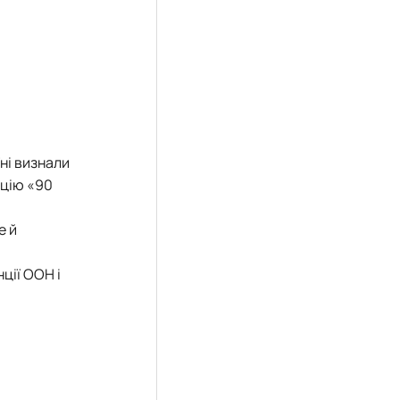
їні визнали
юцію «90
е й
ції ООН і