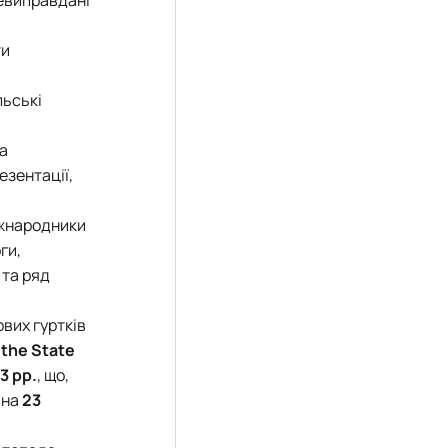
невиправдані
ти
льські
а
езентації,
іжнародники
ги,
та ряд
вих гуртків
 the State
3 рр.
, що,
 на
23