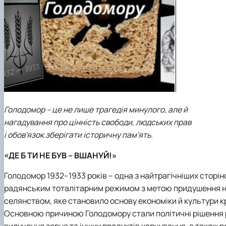
Голодомор – це не лише трагедія минулого, але й
нагадування про цінність свободи, людських прав
і обов’язок зберігати історичну пам’ять.
«ДЕ Б ТИ НЕ БУВ – ВШАНУЙ!»
Голодомор 1932–1933 років – одна з найтрагічніших сторіно
радянським тоталітарним режимом з метою придушення н
селянством, яке становило основу економіки й культури к
Основною причиною Голодомору стали політичні рішення р