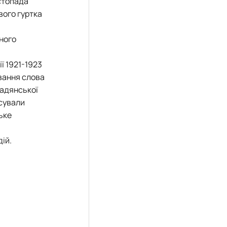
истопада
вого гуртка
и
ного
ї 1921-1923
ивання слова
радянської
ксували
ьке
ій.