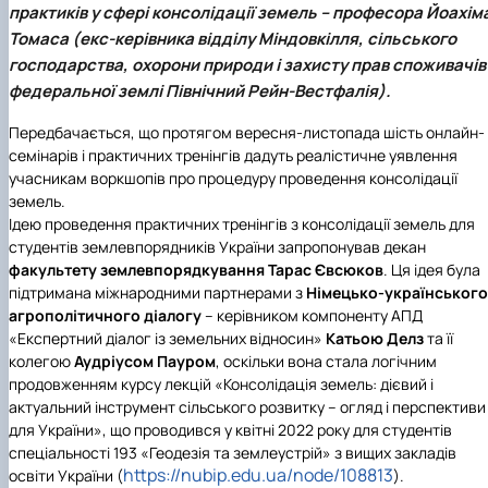
практиків у сфері консолідації земель – професора Йоахім
Іноземні мови
Їдальні та буфети
Центр вивчення мов
Психологічна підтримка
Біоетична комісія
Рада молодих вчених
Методичні рекомендації, пам'ятки
ЦКНО «Агропромисловий комплекс, лісове і
Доступ до публічної інформації
Наглядова рада
Історія університету
Працевлаштування
Студентські квитки
Інклюзивне середовище
Томаса (екс-керівника відділу Міндовкілля, сільського
Наукові видання
садово-паркове господарство, ветеринарна
Наукові школи
Форми документів
Державні закупівлі
Рада роботодавців
Видатні випускники та працівники
Наука для бізнесу
медицина»
Стартап школа НУБіП України
Патентно-ліцензійна діяльність
Досліднику та автору
Офіційна символіка
Благодійний фонд «Голосіївська ініціатива
Звіт ректора
господарства, охорони природи і захисту прав споживачів
Обладнання НУБіП України
Звіт про проведення НТЗ
Каталог наукових послуг
Антикорупційні заходи
2020»
Пам'яті захисників України
федеральної землі Північний Рейн-Вестфалія).
Наукові журнали НУБіП України
«SEB-2024»
Гендерна радниця
Почесні доктори і професори НУБіП України
Уповноважена особа з питань запобігання 
Наукові журнали НУБіП України (English)
«SEB-2025»
Контактна інформація
виявлення корупції
Пресслужба
Передбачається, що протягом вересня-листопада шість онлайн-
Пам'ятка про проведення науково-технічни
Університетський кур'єр
Положення про антикорупційного
семінарів і практичних тренінгів дадуть реалістичне уявлення
заходів
уповноваженого НУБіП України
Вибори ректора
учасникам воркшопів про процедуру проведення консолідації
Порядок планування та організації
Програма розвитку університету «Голосіївсь
Національні нормативно-правові акти
земель.
проведення НТЗ
ініціатива – 2025»
Нормативно-правові акти НУБіП України
Ідею проведення практичних тренінгів з консолідації земель для
Результати науково-технічних заходів
Інформаційні ресурси НАЗК
студентів землевпорядників України запропонував декан
Монографії
Методичні роз’яснення НАЗК
факультету землевпорядкування
Тарас Євсюков
. Ця ідея була
Антикорупційні заходи
підтримана міжнародними партнерами з
Німецько-українського
агрополітичного діалогу
– керівником компоненту АПД
«Експертний діалог із земельних відносин»
Катьою Делз
та її
колегою
Аудріусом Пауром
, оскільки вона стала логічним
продовженням курсу лекцій «Консолідація земель: дієвий і
актуальний інструмент сільського розвитку – огляд і перспективи
для України», що проводився у квітні 2022 року для студентів
спеціальності 193 «Геодезія та землеустрій» з вищих закладів
https://nubip.edu.ua/node/108813
освіти України (
).