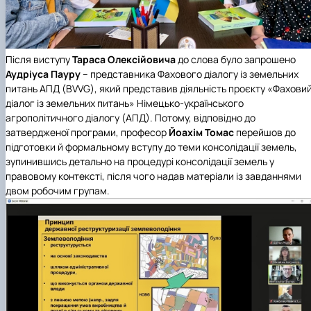
Після виступу
Тараса Олексійовича
до слова було запрошено
Аудріуса Пауру
– представника Фахового діалогу із земельних
питань АПД (BVVG), який представив діяльність проєкту «Фахови
діалог із земельних питань» Німецько-українського
агрополітичного діалогу (АПД). Потому, відповідно до
затвердженої програми, професор
Йоахім Томас
перейшов до
підготовки й формальному вступу до теми консолідації земель,
зупинившись детально на процедурі консолідації земель у
правовому контексті, після чого надав матеріали із завданнями
двом робочим групам.