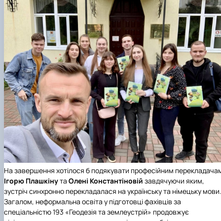
На завершення хотілося б подякувати професійним перекладача
Ігорю Плашкіну
та
Олені Константіновій
завдячуючи яким,
зустріч синхронно перекладалася на українську та німецьку мови
Загалом, неформальна освіта у підготовці фахівців за
спеціальністю 193 «Геодезія та землеустрій» продовжує