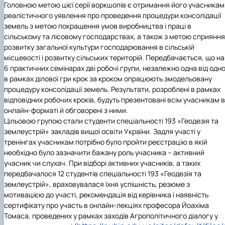
Головною метою цієї серії воркшопів є отримання його учасникам
реалістичного уявлення про проведення процедури консолідації
земель з метою покращення умов виробництва і праці в
сільському та лісовому господарствах, а також з метою сприяння
розвитку загальної культури господарювання в сільській
місцевості і розвитку сільських територій. Передбачається, що на
6 практичних семінарах дві робочі групи, незалежно одна від одно
в рамках ділової гри крок за кроком опрацюють змодельовану
процедуру консолідації земель. Результати, розроблені в рамках
відповідних робочих кроків, будуть презентовані всім учасникам в
онлайн-форматі й обговорені з ними.
Цільовою групою стали студенти спеціальності 193 «Геодезія та
землеустрій» закладів вищої освіти України. Задля участі у
тренінгах учасникам потрібно було пройти реєстрацію в якій
необхідно було зазначити бажану роль учасника – активний
учасник чи слухач. При відборі активних учасників, а таких
передбачалося 12 студентів спеціальності 193 «Геодезія та
землеустрій», враховувалася їхня успішність, резюме з
мотивацією до участі, рекомендація від керівника і наявність
сертифікату про участь в онлайн-лекціях професора Йоахіма
Томаса, проведених у рамках заходів Агрополітичного діалогу у