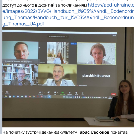
https://apd-ukraine.
доступ до нього відкритий за покликанням
e/images/2022/BVVG/Handbuch_l%C3%A4ndl._Bodenord
ung_Thomas/Handbuch_zur_l%C3%A4ndl._Bodenordnun
g_Thomas_UA.pdf
На початку зустрічі декан факультету
Тарас Євсюков
привітав