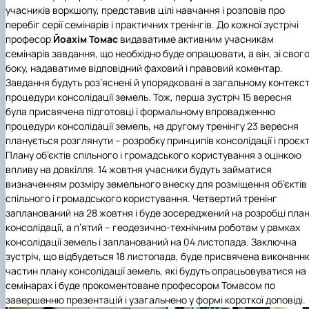
учасників воркшопу, представив цілі навчання і розповів про
перебіг серії семінарів і практичних тренінгів. До кожної зустрічі
професор
Йоахім Томас
видаватиме активним учасникам
семінарів завдання, що необхідно буде опрацювати, а він, зі свог
боку, надаватиме відповідний фаховий і правовий коментар.
Завдання будуть роз’яснені й упорядковані в загальному контекст
процедури консолідації земель. Тож, перша зустріч 15 вересня
була присвячена підготовці і формальному впровадженню
процедури консолідації земель, на другому тренінгу 23 вересня
планується розглянути – розробку принципів консолідації і проєк
Плану об’єктів спільного і громадського користування з оцінкою
впливу на довкілля. 14 жовтня учасники будуть займатися
визначенням розміру земельного внеску для розміщення об’єктів
спільного і громадського користування. Четвертий тренінг
запланований на 28 жовтня і буде зосереджений на розробці пла
консолідації, а п’ятий – геодезично-технічним роботам у рамках
консолідації земель і запланований на 04 листопада. Заключна
зустріч, що відбудеться 18 листопада, буде присвячена виконанн
частин плану консолідації земель, які будуть опрацьовуватися на
семінарах і буде прокоментоване професором Томасом по
завершенню презентацій і узагальнено у формі короткої доповіді.