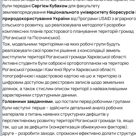
були передані
Сергієм Кубахом
для факультету
землевпорядкування
Національного університету біоресурсів 
природокористування України
від Програми USAID з аграрного 
сільського розвитку, що реалізовувала методології розробки
комплексних планів просторового планування територій громад
(Роганської та Пісочинської).
Тож, модельними територіями на яких робочі групи будуть
реалізовувати свої проектні рішення з консолідації земель
вистпупили території Роганської громади Харківської області.
Активні студенти були озброєні ортофотопланом на територію
Роганської громади і Кам'яної Яруги Харківської області;
топографічною і кадастровою картою на цю ж територію із
цифровим доступом до реєстрових записів щодо земельних
ділянок, а також стислим описом території з найважливішими
характерними структурними даними.
Головними завданнями
, що постали перед робочими групами
були наступні: перше – здійснити детальний аналіз робочих
матеріалів з питань наявних структурних дефіцитів у
перспективному розвитку території Роганської громади та, якщо
так, що це за дефіцити (конкретизація обмежуючих факторів);
друге – розробити заходи, спроможні ефективно долати структурн