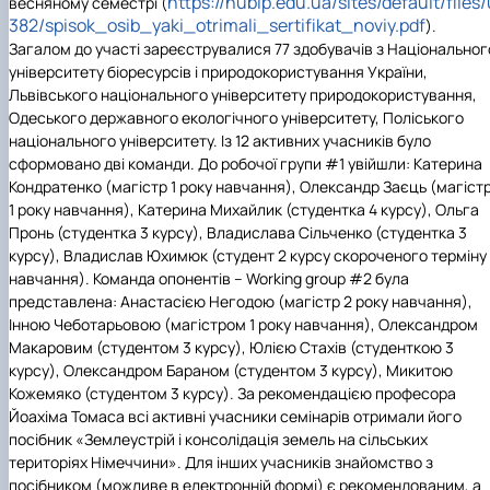
https://nubip.edu.ua/sites/default/files/
весняному семестрі (
382/spisok_osib_yaki_otrimali_sertifikat_noviy.pdf
).
Загалом до участі зареєструвалися 77 здобувачів з Національног
університету біоресурсів і природокористування України,
Львівського національного університету природокористування,
Одеського державного екологічного університету, Поліського
національного університету. Із 12 активних учасників було
сформовано дві команди. До робочої групи #1 увійшли: Катерина
Кондратенко (магістр 1 року навчання), Олександр Заєць (магіст
1 року навчання), Катерина Михайлик (студентка 4 курсу), Ольга
Пронь (студентка 3 курсу), Владислава Сільченко (студентка 3
курсу), Владислав Юхимюк (студент 2 курсу скороченого терміну
навчання). Команда опонентів – Working group #2 була
представлена: Анастасією Негодою (магістр 2 року навчання),
Інною Чеботарьовою (магістром 1 року навчання), Олександром
Макаровим (студентом 3 курсу), Юлією Стахів (студенткою 3
курсу), Олександром Бараном (студентом 3 курсу), Микитою
Кожемяко (студентом 3 курсу). За рекомендацією професора
Йоахіма Томаса всі активні учасники семінарів отримали його
посібник «Землеустрій і консолідація земель на сільських
територіях Німеччини». Для інших учасників знайомство з
посібником (можливе в електронній формі) є рекомендованим, а