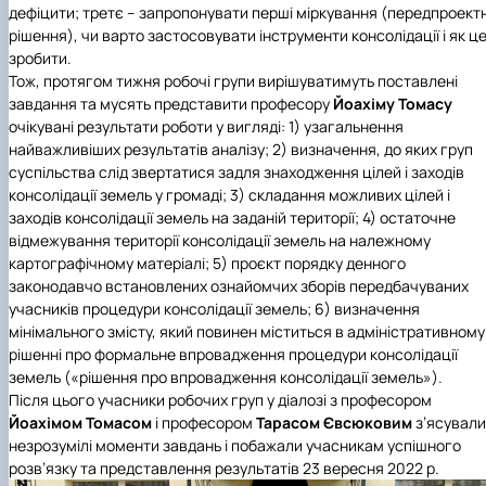
дефіцити; третє – запропонувати перші міркування (передпроектн
рішення), чи варто застосовувати інструменти консолідації і як ц
зробити.
Тож, протягом тижня робочі групи вирішуватимуть поставлені
завдання та мусять представити професору
Йоахіму Томасу
очікувані результати роботи у вигляді: 1) узагальнення
найважливіших результатів аналізу; 2) визначення, до яких груп
суспільства слід звертатися задля знаходження цілей і заходів
консолідації земель у громаді; 3) складання можливих цілей і
заходів консолідації земель на заданій території; 4) остаточне
відмежування території консолідації земель на належному
картографічному матеріалі; 5) проєкт порядку денного
законодавчо встановлених ознайомчих зборів передбачуваних
учасників процедури консолідації земель; 6) визначення
мінімального змісту, який повинен міститься в адміністративному
рішенні про формальне впровадження процедури консолідації
земель («рішення про впровадження консолідації земель»).
Після цього учасники робочих груп у діалозі з професором
Йоахімом Томасом
і професором
Тарасом Євсюковим
з’ясували
незрозумілі моменти завдань і побажали учасникам успішного
розв’язку та представлення результатів 23 вересня 2022 р.