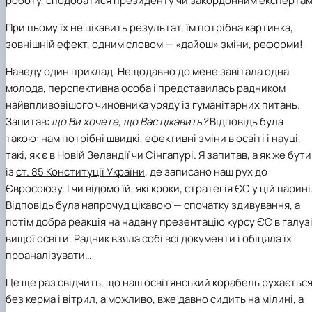
роботу, сподобатися президенту чи закордонним експертам
При цьому їх не цікавить результат, їм потрібна картинка,
зовнішній ефект, одним словом — «дайош» зміни, реформи!
Наведу один приклад. Нещодавно до мене завітала одна
молода, перспективна особа і представилась радником
найвпливовішого чиновника уряду із гуманітарних питань.
Запитав:
що Ви хочете, що Вас цікавить?
Відповідь була
такою: нам потрібні швидкі, ефективні зміни в освіті і науці,
такі, як є в Новій Зеландії чи Сінгапурі. Я запитав, а як же бути
із
ст. 85 Конституції України
, де записано наш рух до
Євросоюзу. І чи відомо їй, які кроки, стратегія ЄС у цій царині
Відповідь була напрочуд цікавою — спочатку здивування, а
потім добра реакція на надану презентацію курсу ЄС в галуз
вищої освіти. Радник взяла собі всі документи і обіцяла їх
проаналізувати…
Це ще раз свідчить, що наш освітянський корабель рухаєтьс
без керма і вітрил, а можливо, вже давно сидить на мілині, а