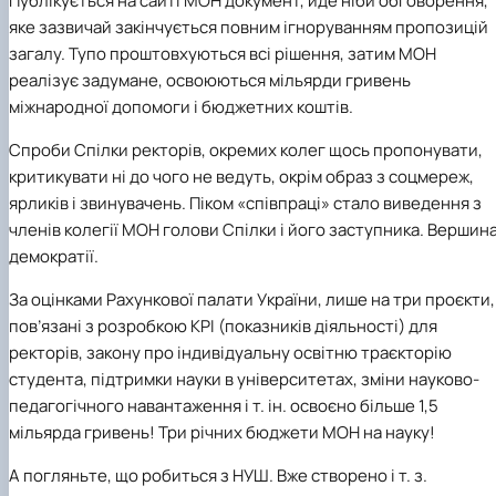
Публікується на сайті
МОН
документ, йде ніби обговорення,
яке зазвичай закінчується повним ігноруванням пропозицій
загалу. Тупо проштовхуються всі рішення, затим
МОН
реалізує задумане, освоюються мільярди гривень
міжнародної допомоги і бюджетних коштів.
Спроби
Спілки ректорів
, окремих колег щось пропонувати,
критикувати ні до чого не ведуть, окрім образ з соцмереж,
ярликів і звинувачень. Піком «співпраці» стало виведення з
членів колегії
МОН
голови Спілки і його заступника. Вершин
демократії.
За оцінками
Рахункової палати України
, лише на три проєкти,
пов’язані з розробкою КРІ (показників діяльності) для
ректорів, закону про індивідуальну освітню траєкторію
студента, підтримки науки в університетах, зміни науково-
педагогічного навантаження і т. ін. освоєно більше 1,5
мільярда гривень! Три річних бюджети МОН на науку!
А погляньте, що робиться з НУШ. Вже створено і т. з.