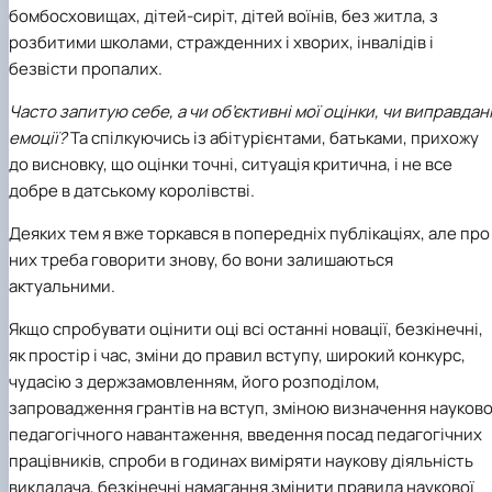
бомбосховищах, дітей-сиріт, дітей воїнів, без житла, з
розбитими школами, стражденних і хворих, інвалідів і
безвісти пропалих.
Часто запитую себе, а чи об’єктивні мої оцінки, чи виправдан
емоції?
Та спілкуючись із абітурієнтами, батьками, прихожу
до висновку, що оцінки точні, ситуація критична, і не все
добре в датському королівстві.
Деяких тем я вже торкався в попередніх публікаціях, але про
них треба говорити знову, бо вони залишаються
актуальними.
Якщо спробувати оцінити оці всі останні новації, безкінечні,
як простір і час, зміни до правил вступу, широкий конкурс,
чудасію з держзамовленням, його розподілом,
запровадження грантів на вступ, зміною визначення науково
педагогічного навантаження, введення посад педагогічних
працівників, спроби в годинах виміряти наукову діяльність
викладача, безкінечні намагання змінити правила наукової