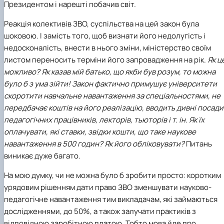
Президентом і нарешті побачив світ.
Реакція колективів ЗВО, суспільства на цей закон була
шоковою. І замість того, щоб визнати його недолугість і
недосконалість, внести в нього зміни, міністерство своїм
листом переносить терміни його запровадження на рік.
Як ц
можливо? Як казав мій батько, що якби був розум, то можна
було б з ума зійти! Закон фактично примушує університети
скоротити навчальне навантаження за спеціальностями, не
передбачає коштів на його реалізацію, вводить дивні посади
педагогічних працівників, лекторів, тьюторів і т. ін. Як їх
оплачувати, які ставки, звідки кошти, що таке наукове
навантаження в 500 годин? Як його обліковувати?
Питань
виникає дуже багато.
На мою думку, чи не можна було б зробити просто: коротким
урядовим рішенням дати право ЗВО зменшувати науково-
педагогічне навантаження тим викладачам, які займаються
дослідженнями, до 50%, а також залучати практиків з
відповідною заробітною платою. Тобто мова йде про