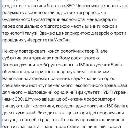
студенти і колективи багатьох ЗВО. Чиновники не знають і н
розуміють особливостей підготовки аграрного чи
будівельного бухгалтера чи економіста, менеджера, які
перед спеціальною підготовкою мають вивчити основи
технології галузі. Вважаю це неприкритою диверсією проти
провідних університетів України.
Не хочу повторювати конспірологічних теорій, але
суб’єктивізм в правилах прийому досяг апогею.
Запровадження необґрунтованого в 150 конкурсних балів
обмеження для юристів є незрозумілим і шкідливим.
Національна академія правничих наук України
створює
спеціальний інститут земельного і екологічного права. База
для нього — відповідний юридичний факультет НУБіП Україн
інших ЗВО. Штучно ввівши це обмеження реформатори
знищують цілі колективи, кафедри, адже показник 150 балів 
досить умовний. Виходить так, що автори ідеї прорахували
ситуацію під себе і радіють. Я не кажу про якість юридичної
освіти в наших т. з. грандів, але скажу, що нинішній голова