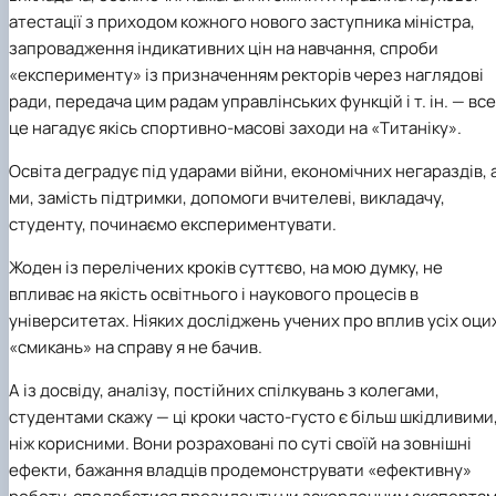
атестації з приходом кожного нового заступника міністра,
запровадження індикативних цін на навчання, спроби
«експерименту» із призначенням ректорів через наглядові
ради, передача цим радам управлінських функцій і т. ін. — все
це нагадує якісь спортивно-масові заходи на «Титаніку».
Освіта деградує під ударами війни, економічних негараздів, 
ми, замість підтримки, допомоги вчителеві, викладачу,
студенту, починаємо експериментувати.
Жоден із перелічених кроків суттєво, на мою думку, не
впливає на якість освітнього і наукового процесів в
університетах. Ніяких досліджень учених про вплив усіх оци
«смикань» на справу я не бачив.
А із досвіду, аналізу, постійних спілкувань з колегами,
студентами скажу — ці кроки часто-густо є більш шкідливими
ніж корисними. Вони розраховані по суті своїй на зовнішні
ефекти, бажання владців продемонструвати «ефективну»