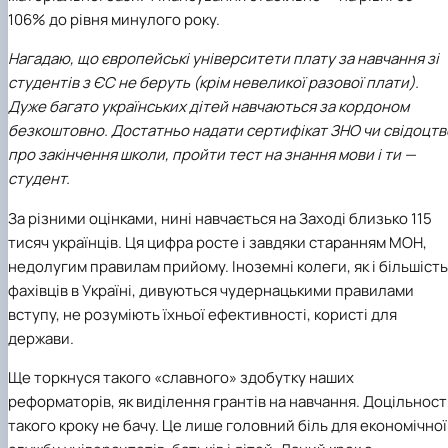
106% до рівня минулого року.
Нагадаю, що європейські університети плату за навчання зі
студентів з ЄС не беруть (крім невеликої разової плати).
Дуже багато українських дітей навчаються за кордоном
безкоштовно. Достатньо надати сертифікат ЗНО чи свідоцтв
про закінчення школи, пройти тест на знання мови і ти —
студент.
За різними оцінками, нині навчається на Заході близько 115
тисяч українців. Ця цифра росте і завдяки старанням
МОН
,
недолугим правилам прийому. Іноземні колеги, як і більшість
фахівців в Україні, дивуються чудернацькими правилами
вступу, не розуміють їхньої ефективності, користі для
держави.
Ще торкнуся такого «славного» здобутку наших
реформаторів, як виділення грантів на навчання. Доцільност
такого кроку не бачу. Це лише головний біль для економічної