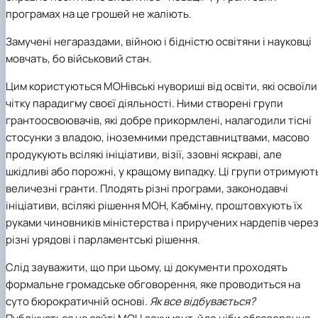
програмах на це грошей не жаліють.
Замучені негараздами, війною і бідністю освітяни і науковці
мовчать, бо військовий стан.
Цим користуються МОНівські нувориші від освіти, які освоїли
чітку парадигму своєї діяльності. Ними створені групи
грантоосвоювачів, які добре прикормлені, налагодили тісні
стосунки з владою, іноземними представництвами, масово
продукують всілякі ініціативи, візії, ззовні яскраві, але
шкідливі або порожні, у кращому випадку. Ці групи отримуют
величезні гранти. Плодять різні програми, законодавчі
ініціативи, всілякі рішення МОН, Кабміну, проштовхують їх
руками чиновників міністерства і приручених нардепів чере
різні урядові і парламентські рішення.
Слід зауважити, що при цьому, ці документи проходять
формальне громадське обговорення, яке проводиться на
суто бюрократичній основі.
Як все відбувається?