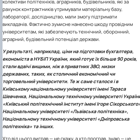
колективи політехніків, аграрників, будівельників, які за
рахунок контрактників утримували матеріальну базу,
лабораторії, дослідництво, мали змогу підтримати
викладачів. Фактично зумисне нанесено шкоду провідним
університетам, які забезпечують технічний, оборонний,
аграрний, будівельний потенціал держави.
У результаті, наприклад, ціни на підготовки бухгалтера,
економіста в
НУБіП України
, який готує їх більше 90 років,
стали вдвічі вищими, ніж в приватних ЗВО, низки
державних, таких, як столичний економічний чи
торговельний університети. Те ж саме сталося і в
Київському національному університеті імені Тараса
Шевченка, Національному технічному університеті Україн
«Київський політехнічний інститут імені Ігоря Сікорського
Національному університеті «Львівська політехніка»,
Національному технічному університеті «Дніпровська
політехніка» та інших.
Хто від цього виграв — не скажу, а хто програв, знаю — це