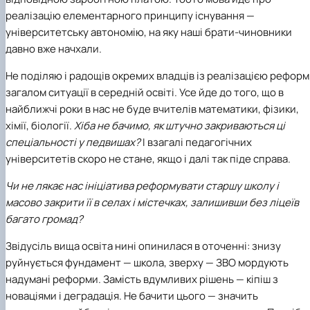
реалізацію елементарного принципу існування —
університетську автономію, на яку наші брати-чиновники
давно вже начхали.
Не поділяю і радощів окремих владців із реалізацією реформ
загалом ситуації в середній освіті. Усе йде до того, що в
найближчі роки в нас не буде вчителів математики, фізики,
хімії, біології.
Хіба не бачимо, як штучно закриваються ці
спеціальності у педвишах?
І взагалі педагогічних
університетів скоро не стане, якщо і далі так піде справа.
Чи не лякає нас ініціатива реформувати старшу школу і
масово закрити її в селах і містечках, залишивши без ліцеїв
багато громад?
Звідусіль вища освіта нині опинилася в оточенні: знизу
руйнується фундамент — школа, зверху — ЗВО мордують
надумані реформи. Замість вдумливих рішень — кіпіш з
новаціями і деградація. Не бачити цього — значить