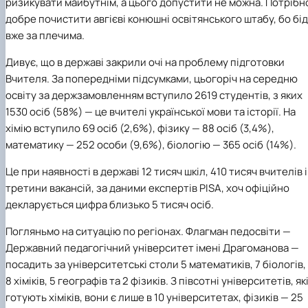
ризикувати майбутнім, а цього допустити не можна. Потрібн
добре почистити авгієві конюшні освітянського штабу, бо бі
вже за плечима.
Дивує, що в державі закрили очі на проблему підготовки
Вчителя. За попередніми підсумками, цьогоріч на середню
освіту за держзамовленням вступило 2619 студентів, з яких
1530 осіб (58%) — це вчителі української мови та історії. На
хімію вступило 69 осіб (2,6%), фізику — 88 осіб (3,4%),
математику — 252 особи (9,6%), біологію — 365 осіб (14%).
Це при наявності в державі 12 тисяч шкіл, 410 тисяч вчителів і
третини вакансій, за даними експертів PISA, хоч офіційно
декларується цифра близько 5 тисяч осіб.
Погляньмо на ситуацію по регіонах. Флагман педосвіти —
Державний педагогічний університет імені Драгоманова —
посадить за університетські столи 5 математиків, 7 біологів,
8 хіміків, 5 географів та 2 фізиків. З півсотні університетів, як
готують хіміків, вони є лише в 10 університетах, фізиків — 25