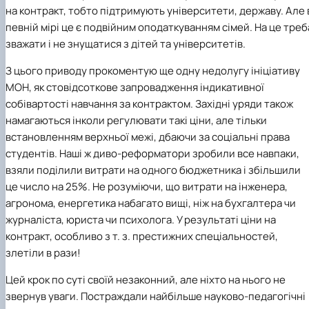
на контракт, тобто підтримують університети, державу. Але 
певній мірі це є подвійним оподаткуванням сімей. На це треб
зважати і не знущатися з дітей та університетів.
З цього приводу прокоментую ще одну недолугу ініціативу
МОН
, як стовідсоткове запровадження індикативної
собівартості навчання за контрактом. Західні уряди також
намагаються інколи регулювати такі ціни, але тільки
встановленням верхньої межі, дбаючи за соціальні права
студентів. Наші ж диво-реформатори зробили все навпаки,
взяли поділили витрати на одного бюджетника і збільшили
це число на 25%. Не розуміючи, що витрати на інженера,
агронома, енергетика набагато вищі, ніж на бухгалтера чи
журналіста, юриста чи психолога. У результаті ціни на
контракт, особливо з т. з. престижних спеціальностей,
злетіли в рази!
Цей крок по суті своїй незаконний, але ніхто на нього не
звернув уваги. Постраждали найбільше науково-педагогічні