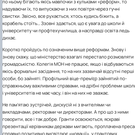
по ньому бігають якісь мавпочки з кульками «реформ», то
надуваючи їх, то випускаючи з них повітря через гучні
свистки. Звісно, все рухається, хтось кудись біжить, а
корабель стоїть… Ззовні здається, що є увага до школи й
університету чи профтехучилища, а насправді освіта ледь
дихає.
Коротко пройдусь по означеним вище реформам. Знову і
знову скажу, що міністерство взагалі перестало розмовляти 
громадськістю. Колегія
МОН
не працює, якщо і відбуваються
якісь формальні засідання, то на них зазвичай відсутні перші
особи, бо зайняті. Профільний віце-прем’єр зайнятий по-
справжньому важливими справами, на дрібні проблеми школ
і університетів не має часу, і він на них не зважає.
Не пам’ятаю зустрічей, дискусій ні з вчителями чи
викладачами, ректорами чи директорами. А про що з ними
говорити, все і так добре. Гранти освоюються, яскраві
презентації керівникам держави мигають, проплачена преса
справно позитивно висвітлює «новації», у грантових