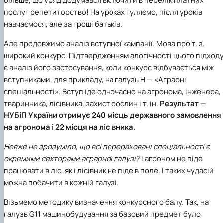
більше, що уряд додумався включити в перелік платних
послуг репетиторство! На уроках гуляємо, після уроків
навчаємося, але за гроші батьків.
Але продовжимо аналіз вступної кампанії. Мова про т. з.
широкий конкурс. Підтвердженням алогічності цього підход
є аналіз його застосування, коли конкурс відбувається між
вступниками, для прикладу, на
галузь Н — «Аграрні
спеціальності»
. Вступ іде одночасно на агронома, інженера,
тваринника, лісівника, захист рослин і т. ін.
Результат —
НУБіП України
отримує 240 місць державного замовлення
на агронома і 22 місця на лісівника.
Невже не зрозуміло, що всі перераховані спеціальності є
окремими секторами аграрної галузі?
І агроном не піде
працювати в ліс, як і лісівник не піде в поле. І таких чудасій
можна побачити в кожній галузі.
Візьмемо методику визначення конкурсного балу. Так, на
галузь G11 машинобудування
за базовий предмет було