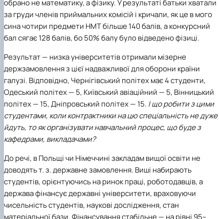
обрано не математику, а фізику. У результаті батьки хватали
за груди членів приймальних комісій і кричали, як це в мого
сина чотири предмети НМТ більше 140 балів, а конкурсний
бал сягає 128 балів, бо 50% балу було відведено фізиці.
Результат — низка університетів отримали мізерне
держзамовлення з цієї надважливої для оборони країни
галузі. Відповідно, Чернігівський політех має 4 студенти,
Одеський політех — 5, Київський авіаційний — 5, Вінницький
політех — 15, Дніпровський політех — 15.
І що робити з цими
студентами, коли контрактники на цю спеціальність не дуже
йдуть, то як організувати навчальний процес, що буде з
кафедрами, викладачами?
До речі, в Польщі чи Німеччині закладам вищої освіти не
доводять т. з. державне замовлення. Виші набирають
студентів, орієнтуючись на ринок праці, роботодавців, а
держава фінансує державні університети, враховуючи
чисельність студентів, наукові дослідження, стан
матеріальної бази. Фінансування стабільне — на рівні 95–