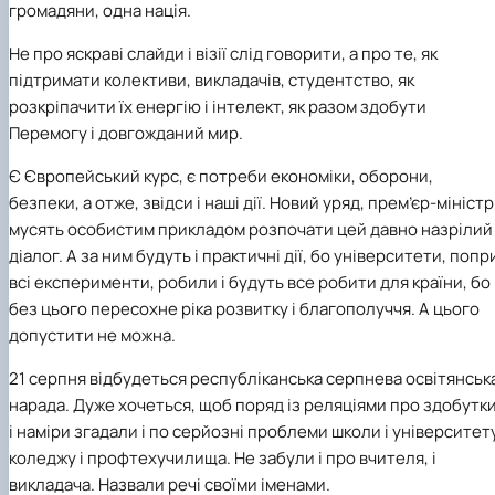
громадяни, одна нація.
Не про яскраві слайди і візії слід говорити, а про те, як
підтримати колективи, викладачів, студентство, як
розкріпачити їх енергію і інтелект, як разом здобути
Перемогу і довгожданий мир.
Є Європейський курс, є потреби економіки, оборони,
безпеки, а отже, звідси і наші дії. Новий уряд, прем’єр-міністр
мусять особистим прикладом розпочати цей давно назрілий
діалог. А за ним будуть і практичні дії, бо університети, попр
всі експерименти, робили і будуть все робити для країни, бо
без цього пересохне ріка розвитку і благополуччя. А цього
допустити не можна.
21 серпня відбудеться республіканська серпнева освітянськ
нарада. Дуже хочеться, щоб поряд із реляціями про здобутк
і наміри згадали і по серйозні проблеми школи і університету
коледжу і профтехучилища. Не забули і про вчителя, і
викладача. Назвали речі своїми іменами.