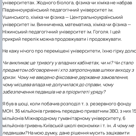
університетах. Жодного біолога, фізика чи хіміка не набрав
Південноукраїнський педагогічний університет ім.
Ушинського, хіміка чи фізика — Центральноукраїнський
університет ім. Винниченка, математика, хіміка чи фізика —
Ніжинський педагогічний університет ім. Гоголя. І цей
прикрий перелік можна продовжувати і продовжувати.
Не кажу нічого про переміщені університети, їхню гірку долю
Чи викликає це тривогу у владних кабінетах, чи ні? Чи стало
предметом обговорення і хто запропонував шляхи виходу з
кризи. Чому не введено фіксоване державне замовлення,
чому місцева влада не долучилася до справи, чому
забезпечення педвишів не в пріоритеті уряду?
Я був в шоці, коли побачив розподіл т. з. резервного фонду
МОН. 36 мільйонів гривень передано приватним ЗВО, з них 1
мільйонів Міжнародному гуманітарному університету, 6
мільйонів гривень Київській школі економіки і т. ін.
А чому не
педвишам?
На мою думку, дане рішення мусить зацікавити