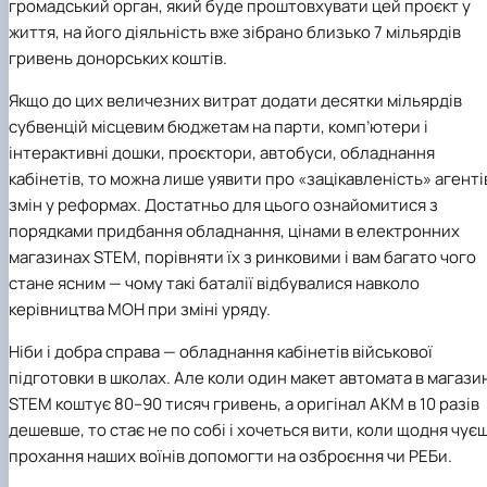
громадський орган, який буде проштовхувати цей проєкт у
життя, на його діяльність вже зібрано близько 7 мільярдів
гривень донорських коштів.
Якщо до цих величезних витрат додати десятки мільярдів
субвенцій місцевим бюджетам на парти, комп’ютери і
інтерактивні дошки, проєктори, автобуси, обладнання
кабінетів, то можна лише уявити про «зацікавленість» агенті
змін у реформах. Достатньо для цього ознайомитися з
порядками придбання обладнання, цінами в електронних
магазинах STEM, порівняти їх з ринковими і вам багато чого
стане ясним — чому такі баталії відбувалися навколо
керівництва
МОН
при зміні уряду.
Ніби і добра справа — обладнання кабінетів військової
підготовки в школах. Але коли один макет автомата в магази
STEM коштує 80–90 тисяч гривень, а оригінал АКМ в 10 разів
дешевше, то стає не по собі і хочеться вити, коли щодня чує
прохання наших воїнів допомогти на озброєння чи РЕБи.