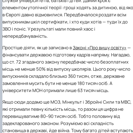
служби університетів, батьків і дітей. Даний крок є
елементом утопічної теорії: гроші ходять за дитиною, від яко
в Європі давно відмовилися. Передбачалося роздати всім
випускникам шкіл сертифікати, і хто куди хотів — туди їх до
ЗВО і поніс. У результаті мали повний хаос і
непередбачуваність.
Простіше діяти, як це записано в
Законі «Про вищу освіту»
—
фінансувати державою підготовку кадрів напряму. Нагадаю,
що ст. 72 згаданого закону передбачає число безоплатних
місць не менше 50% від випуску школярів. Цього року число
випускників складало близько 360 тисяч, отже, державне
замовлення мусить бути не менше 180 тисяч осіб. А
університети МОН отримали лише 63 тисяч місць.
Якщо сюди додамо ще
МОЗ
,
Мінкульт
і
Збройні Сили
та
МВС
,
які отримали певну кількість місць, то разом ця цифра не
перевищуватиме 80–90 тисяч осіб. Тобто половину від
задекларованого законом. Розуміємо всі складність
становища в державі, йде війна. Тому багато дітей вступают