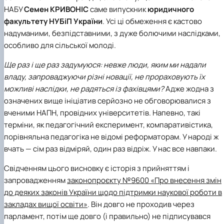
НАБУ
Семен КРИВОНІС
саме випускник
юридичного
факультету
НУБіП України
. Усі ці обмеження є кастово
надуманими, безпідставними, з дуже болючими наслідками,
особливо для сільської молоді.
Ще раз і ще раз задумуюся: невже люди, яким ми надали
владу, запроваджуючи різні новації, не прораховують їх
можливі наслідки, не радяться із фахівцями?
Адже жодна з
означених вище ініціатив серйозно не обговорювалися з
вченими НАПН, провідних університетів. Напевно, такі
терміни, як педагогічний експеримент, компаративістика,
порівняльна педагогіка не відомі реформаторам. У народі ж
вчать — сім раз відміряй, один раз відріж. У нас все навпаки.
Свідченням цього висновку є історія з прийняттям і
запровадженням
законопроєкту №9600 «Про внесення змін
до деяких законів України щодо підтримки наукової роботи в
закладах вищої освіти»
. Він довго не проходив через
парламент, потім ще довго (і правильно) не підписувався