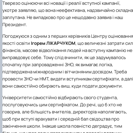
Тверезо оцінюючи всі новації і реалії вступної кампанії,
укотре заявляю, що вона неефективна, надзвичайно складна 
заплутана. Не випадково про це нещодавно заявив і наш
Президент.
Погоджуюся з одним з перших керівників
Центру оцінюванн
якості освіти
Ігорем ЛІКАРЧУКОМ
, що величезні затрати сил 
фінансів, масове відволікання людей на вступну кампанію не
виправдовує себе. Тому слід вчинити, як це задумувалось
спочатку при запровадженні ЗНО, як вимагає логіка,
підтверджена міжнародним і вітчизняним досвідом. Треба
провести ЗНО чи НМТ, видати вступникам сертифікати, а дал
вони самостійно обирають виш, куди подати документи.
Університети самостійно відбирають свого студента,
послуговуючись цим сертифікатом. До речі, що б хто не
говорив, але більшість вчителів, директорів наполягають,
щоб при вступі врахувати і середній бал свідоцтва про
закінчення школи. Інакше школа повністю деградує, тим