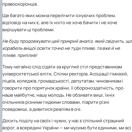
правоохоронців.
Ще багато яких можна перелічити існуючих проблем,
відповіді на них є, але їх ніхто не хоче бачити і не хоче
вирішувати ці проблеми.
Не буду продовжувати цей прикрий аналіз, який свідчить, що
корабель вищої освіти точно не туди пливе, та вже й не
пливе, приплив!
Тому негайно слід сідати за круглий стіл представникам
університетської еліти,
Спілки ректорів
, Асоціації гімназій,
ліцеїв, коледжів, громадськості, депутатам, чиновникам і
говорити про порятунок країни, її обороноздатність, про
наше майбутнє, нашу молодь. Не обзивати виші, їхніх
очільників різними гидкими словами, піарити різні
псевдовиші, а дивитися реаліям в очі.
Досить поділу на своїх і чужих, у нас є спільний страшний
ворог, а всередині України — ми мусимо бути єдиними, ми всі