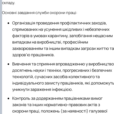
складу.
Іноземні мови
Їдальні та буфети
Центр вивчення мов
Психологічна підтримка
Біоетична комісія
Рада молодих вчених
Методичні рекомендації, пам'ятки
ЦКНО «Агропромисловий комплекс, лісове і
Доступ до публічної інформації
Наглядова рада
Історія університету
Працевлаштування
Студентські квитки
Інклюзивне середовище
Наукові видання
садово-паркове господарство, ветеринарна
Наукові школи
Форми документів
Державні закупівлі
Рада роботодавців
Видатні випускники та працівники
Основні завдання служби охорони праці:
Наука для бізнесу
медицина»
Стартап школа НУБіП України
Патентно-ліцензійна діяльність
Досліднику та автору
Офіційна символіка
Благодійний фонд «Голосіївська ініціатива
Звіт ректора
Обладнання НУБіП України
Звіт про проведення НТЗ
Каталог наукових послуг
Антикорупційні заходи
2020»
Пам'яті захисників України
Організація проведення профілактичних заходів,
Наукові журнали НУБіП України
«SEB-2024»
Гендерна радниця
Почесні доктори і професори НУБіП України
Уповноважена особа з питань запобігання 
спрямованих на усунення шкідливих і небезпечних
Наукові журнали НУБіП України (English)
«SEB-2025»
Контактна інформація
виявлення корупції
Пресслужба
факторів в умовах карантину, запобігання нещасним
Пам'ятка про проведення науково-технічни
Університетський кур'єр
Положення про антикорупційного
заходів
уповноваженого НУБіП України
Вибори ректора
випадкам на виробництві, професійним
Порядок планування та організації
Програма розвитку університету «Голосіївсь
Національні нормативно-правові акти
захворюванням та іншим випадкам загрози життю та
проведення НТЗ
ініціатива – 2025»
Нормативно-правові акти НУБіП України
здоров’ю працівників.
Результати науково-технічних заходів
Інформаційні ресурси НАЗК
Монографії
Методичні роз’яснення НАЗК
Вивчення та сприяння впровадженню у виробництво
Антикорупційні заходи
досягнень науки і техніки, прогресивних і безпечних
технологій, сучасних засобів колективного та
індивідуального захисту працівників, які допоможут
уникнути зараження інфекцією.
Контроль за додержанням працівниками вимог
законів та інших нормативно-правових актів з
охорони праці, положень (за наявності) галузевої