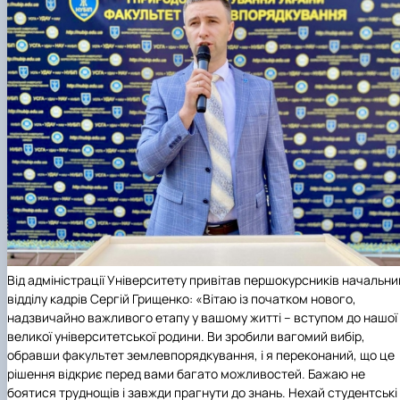
Від адміністрації Університету привітав першокурсників начальни
відділу кадрів
Сергій Грищенко: «Вітаю із початком нового,
надзвичайно важливого етапу у вашому житті – вступом до нашої
великої університетської родини. Ви зробили вагомий вибір,
обравши факультет землевпорядкування, і я переконаний, що це
рішення відкриє перед вами багато можливостей. Бажаю не
боятися труднощів і завжди прагнути до знань. Нехай студентські