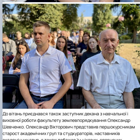
До вітань приєднався також заступник декана з навчальної і
виховної роботи факультету землевпорядкування Олександр
Шевченко. Олександр Вікторович представив першокурсникам
старост академічних груп та студкураторів, наставників
академічних груп, а також побажав їм цікавих, сповнених