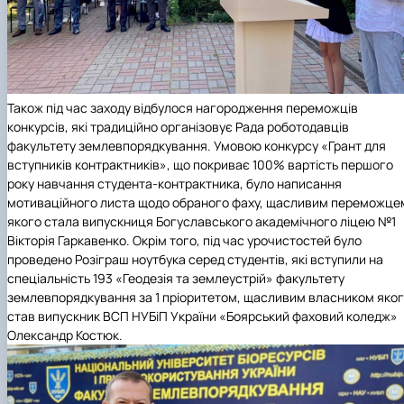
Також під час заходу відбулося нагородження переможців
конкурсів, які традиційно організовує
Рада роботодавців
факультету землевпорядкування
. Умовою конкурсу «Грант для
вступників контрактників», що покриває 100% вартість першого
року навчання студента-контрактника, було написання
мотиваційного листа щодо обраного фаху, щасливим переможце
якого стала випускниця Богуславського академічного ліцею №1
Вікторія Гаркавенко. Окрім того, під час урочистостей було
проведено Розіграш ноутбука серед студентів, які вступили на
спеціальність 193 «Геодезія та землеустрій» факультету
землевпорядкування за 1 пріоритетом, щасливим власником яко
став випускник ВСП НУБіП України «Боярський фаховий коледж»
Олександр Костюк.