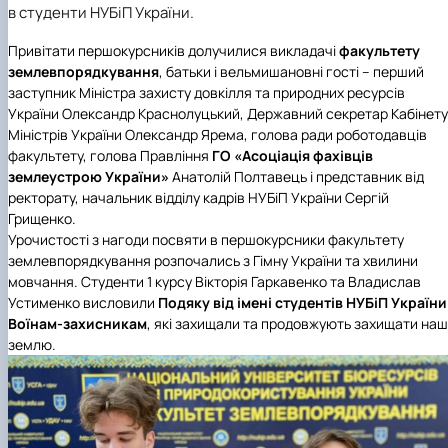
в студенти НУБіП України.
Іноземні мови
Їдальні та буфети
Центр вивчення мов
Психологічна підтримка
Біоетична комісія
Рада молодих вчених
Методичні рекомендації, пам'ятки
ЦКНО «Агропромисловий комплекс, лісове і
Доступ до публічної інформації
Наглядова рада
Історія університету
Працевлаштування
Студентські квитки
Інклюзивне середовище
Наукові видання
садово-паркове господарство, ветеринарна
Наукові школи
Форми документів
Державні закупівлі
Рада роботодавців
Видатні випускники та працівники
Привітати першокурсників долучилися викладачі
факультету
Наука для бізнесу
медицина»
Стартап школа НУБіП України
Патентно-ліцензійна діяльність
Досліднику та автору
Офіційна символіка
Благодійний фонд «Голосіївська ініціатива
Звіт ректора
землевпорядкування
, батьки і вельмишановні гості – перший
Обладнання НУБіП України
Звіт про проведення НТЗ
Каталог наукових послуг
Антикорупційні заходи
2020»
Пам'яті захисників України
заступник
Міністра захисту довкілля та природних ресурсів
Наукові журнали НУБіП України
«SEB-2024»
Гендерна радниця
Почесні доктори і професори НУБіП України
Уповноважена особа з питань запобігання 
України
Олександр Краснолуцький, Державний секретар
Кабінету
Наукові журнали НУБіП України (English)
«SEB-2025»
Контактна інформація
виявлення корупції
Пресслужба
Міністрів України
Олександр Ярема, голова ради роботодавців
Пам'ятка про проведення науково-технічни
Університетський кур'єр
Положення про антикорупційного
факультету, голова Правління
ГО «Асоціація фахівців
заходів
уповноваженого НУБіП України
Вибори ректора
землеустрою України»
Анатолій Полтавець і представник від
Порядок планування та організації
Програма розвитку університету «Голосіївсь
Національні нормативно-правові акти
ректорату, начальник відділу кадрів НУБіП України Сергій
проведення НТЗ
ініціатива – 2025»
Нормативно-правові акти НУБіП України
Грищенко.
Результати науково-технічних заходів
Інформаційні ресурси НАЗК
Урочистості з нагоди посвяти в першокурсники
факультету
Монографії
Методичні роз’яснення НАЗК
землевпорядкування
розпочались з Гімну України та хвилини
Антикорупційні заходи
мовчання. Студенти 1 курсу Вікторія Гаркавенко та Владислав
Устименко висловили
Подяку від імені студентів НУБіП України
Воїнам-захисникам
, які захищали та продовжують захищати наш
землю.