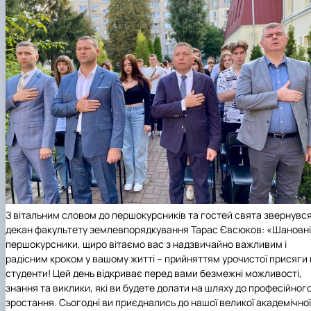
З вітальним словом до першокурсників та гостей свята звернувс
декан
факультету землевпорядкування
Тарас Євсюков: «Шановні
першокурсники, щиро вітаємо вас з надзвичайно важливим і
радісним кроком у вашому житті – прийняттям урочистої присяги 
студенти! Цей день відкриває перед вами безмежні можливості,
знання та виклики, які ви будете долати на шляху до професійног
зростання. Сьогодні ви приєднались до нашої великої академічної