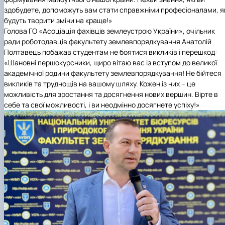
здобудете, допоможуть вам стати справжніми професіоналами, я
будуть творити зміни на краще!»
Голова
ГО «Асоціація фахівців землеустрою України»
, очільник
ради роботодавців факультету землевпорядкування Анатолій
Полтавець побажав студентам не боятися викликів і перешкод:
«Шановні першокурсники, щиро вітаю вас із вступом до великої
академічної родини факультету землевпорядкування! Не бійтеся
викликів та труднощів на вашому шляху. Кожен із них – це
можливість для зростання та досягнення нових вершин. Вірте в
себе та свої можливості, і ви неодмінно досягнете успіху!»