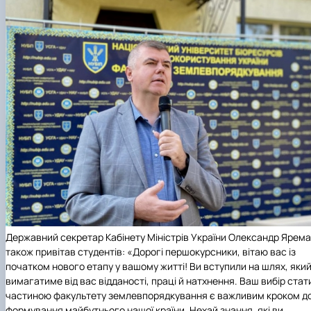
Державний секретар Кабінету Міністрів України
Олександр Ярема
також привітав студентів: «Дорогі першокурсники, вітаю вас із
початком нового етапу у вашому житті! Ви вступили на шлях, яки
вимагатиме від вас відданості, праці й натхнення. Ваш вибір стат
частиною факультету землевпорядкування є важливим кроком д
формування майбутнього нашої країни. Нехай знання, які ви