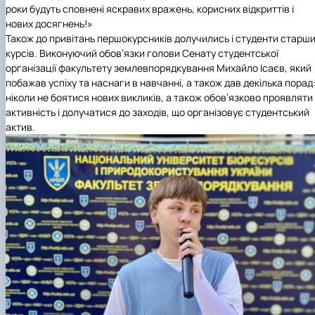
роки будуть сповнені яскравих вражень, корисних відкриттів і
нових досягнень!»
Також до привітань першокурсників долучились і студенти старш
курсів. Виконуючий обов’язки голови
Сенату студентської
організації факультету землевпорядкування
Михайло Ісаєв, який
побажав успіху та наснаги в навчанні, а також дав декілька порад
ніколи не боятися нових викликів, а також обов’язково проявляти
активність і долучатися до заходів, що організовує студентський
актив.