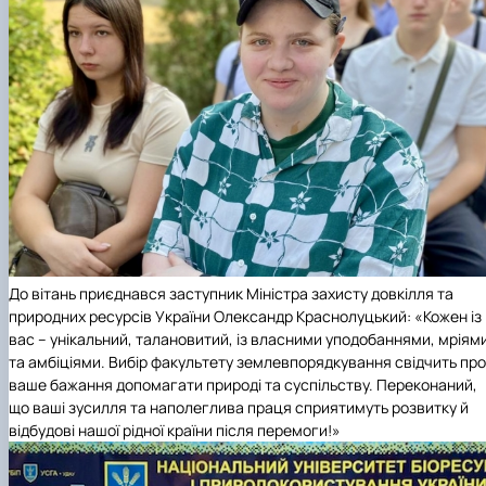
До вітань приєднався заступник
Міністра захисту довкілля та
природних ресурсів України
Олександр Краснолуцький: «Кожен із
вас – унікальний, талановитий, із власними уподобаннями, мріям
та амбіціями. Вибір факультету землевпорядкування свідчить про
ваше бажання допомагати природі та суспільству. Переконаний,
що ваші зусилля та наполеглива праця сприятимуть розвитку й
відбудові нашої рідної країни після перемоги!»