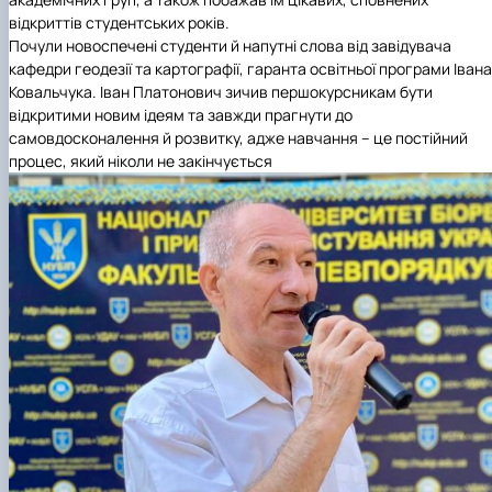
відкриттів студентських років.
Почули новоспечені студенти й напутні слова від завідувача
кафедри геодезії та картографії
, гаранта освітньої програми Івана
Ковальчука. Іван Платонович зичив першокурсникам бути
відкритими новим ідеям та завжди прагнути до
самовдосконалення й розвитку, адже навчання – це постійний
процес, який ніколи не закінчується