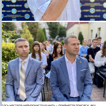
І ось настала найурочистіша мить – прийняття присяги, яку