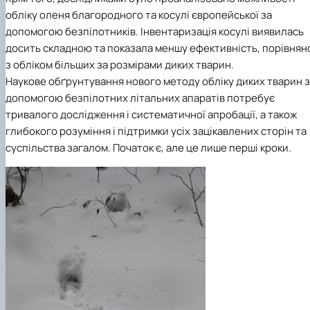
обліку оленя благородного та косулі європейської за
допомогою безпілотників. Інвентаризація косулі виявилась
досить складною та показала меншу ефективність, порівнян
з обліком більших за розмірами диких тварин.
Наукове обґрунтування нового методу обліку диких тварин 
допомогою безпілотних літальних апаратів потребує
тривалого дослідження і систематичної апробації, а також
глибокого розуміння і підтримки усіх зацікавлених сторін та
суспільства загалом. Початок є, але це лише перші кроки.