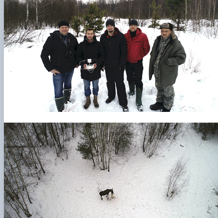
СЕРГА Петро Грирорович (18.06.1999 -
17.04.2024 р.), студент 2-го курсу 2024 рі…
СОЛОВЙОВ Сергій Олександрович
(08.06.1983 - 27.09.2022 р.), випускник 2017
року.
СОРОКА Олександр Григорович (03.07.1986 
03.07.2023 р.), випускник 2019 року.
СТЕПАНОВ Віталій Анатолійович (09.06.19
- 20.05.2022 р.), випускник 1999 року.
ТЕРЕЩЕНКО Ростислав Віталійович (14.11.1
- 28.12.2023 р.), студент 2 курсу з…
ТУШАКОВСЬКИЙ Борис Олександрович
(02.05.1981 - 02.02.2025 р.), випускник 2003 р…
ШЕВЧЕНКО Володимир В’ячеславович
(30.06.1965 - 03.2022 р.), випускник 1992 року.
ШИНКАРЬОВ Олексій Сергійович (30.03.19
- 25.08.2023 р.), випускник 2016 року.
ЯРЕМА Микола Юрійович (13.12.1973 -
18.12.2022 р.), випускник 1996 року.