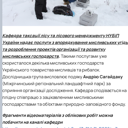
Кафедра таксації лісу та лісового менеджменту
НУБіП
України
надає послуги з впорядкування мисливських угідь
та розроблення проектів організації та розвитку
мисливських господарств
.
Такими послугами уже
скористалося декілька мисливських господарств
Українського товариства мисливців та рибалок.
Дослідницька група висловлює подяку
Андрію Сагайдаку
(Міжрічинський регіональний ландшафтний парк) за
сприяння організації дослідження. Кафедра сподівається на
плідну співпрацю з зацікавленими мисливськими
господарствами та об’єктами природно-заповідного фонду.
Фрагменти відеоматеріалів з облікових робіт можна
побачити на каналі кафедри