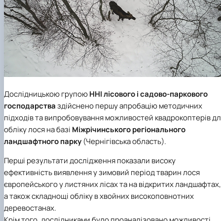
Дослідницькою групою
ННІ лісового і садово-паркового
господарства
здійснено першу апробацію методичних
підходів та випробовування можливостей квадрокоптерів д
обліку лося на базі
Міжрічинського регіонального
ландшафтного парку
(Чернігівська область).
Перші результати дослідження показали високу
ефективність виявлення у зимовий період тварин лося
європейського у листяних лісах та на відкритих ландшафтах,
а також складнощі обліку в хвойних високоповнотних
деревостанах.
Крім того, дослідниками було проаналізовано можливості