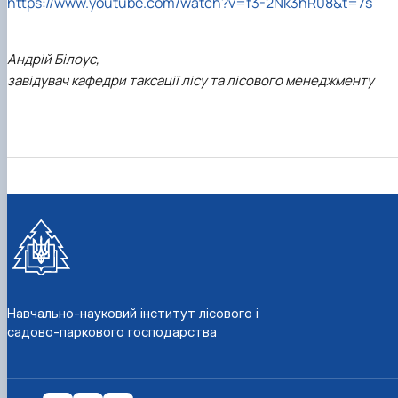
https://www.youtube.com/watch?v=f3-2Nk3hR08&t=7s
Андрій Білоус,
завідувач кафедри таксації лісу та лісового менеджменту
Навчально-науковий інститут лісового і
садово-паркового господарства