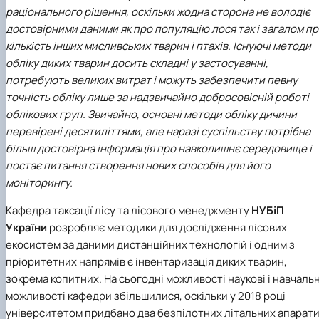
БОРИСЕНКО Володимир Валерійович
Лісопожежні школи
раціонального рішення, оскільки жодна сторона не володіє
(29.07.1981 - 02.02.2024 р.), випускник 2002
Міжнародні стандарти з гасіння пожеж
достовірними даними як про популяцію лося так і загалом п
ро…
Пожежне законодавство
кількість інших мисливських тварин і птахів. Існуючі методи
ГОЛУБ Артур Володимирович (13.04.1994 -
Контакти
обліку диких тварин досить складні у застосуванні,
12.09.2021 р.), випускник 2020 року.
потребують великих витрат і можуть забезпечити певну
ГОРЕЦЬКИЙ Олег Петрович (22.11.1974 -
18.06.2022 р.), випускник 1999 року.
точність обліку лише за надзвичайно добросовісній роботі
ГОРОБЕНКО Олександр Миколайович
облікових груп. Звичайно, основні методи обліку дичини
(13.09.1986 - 11.11.2024 р.), випускник 2023 ро…
перевірені десятиліттями, але наразі суспільству потрібна
ДАНИЛЕНКО Андрій Миколайович (04.07.19
більш достовірна інформація про навколишнє середовище і
- 24.08.2024 р.), випускник 2016 року.
постає питання створення нових способів для його
ДОСЯК Дмитро Дмитрович (14.05.1981 -
моніторингу.
22.12.2023 р.), випускник 2004 року.
ДРУЗЬ Валерій Іванович (02.10.1980 -
Кафедра таксації лісу та лісового менеджменту
НУБіП
05.09.2023 р.), випускник 2003 року.
України
розробляє методики для дослідження лісових
ДУБИНА Сергій Анатолійович (24.04.1983 -
екосистем за даними дистанційних технологій і одним з
31.07.2023 р.), випускник 2005 року.
ЗАЛОЗНИЙ Вʼячеслав Анатолійович
пріоритетних напрямів є інвентаризація диких тварин,
(11.06.1984 - 24.09.2024 р.), випускник 2006
зокрема копитних. На сьогодні можливості наукові і навчальн
ро…
можливості кафедри збільшилися, оскільки у 2018 році
КОВАЛЬСЬКИЙ Павло Васильович (25.06.19
університетом придбано два безпілотних літальних апарати
- 06.05.2022 р.), випускник 1999 року.