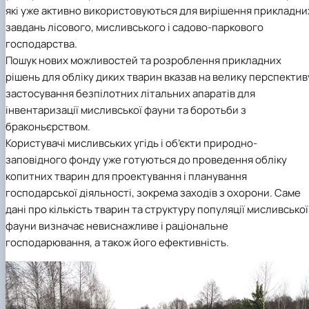
які уже активно використовуються для вирішення прикладни
КОРЕНЬ Володимир Анатолійович (24.10.19
завдань лісового, мисливського і садово-паркового
- 08.02.2025 р.), випускник 2013 рок…
господарства.
ЛАЗЕБНИК Іван Вікторович (25.02.1993 -
17.09.2023 р.), випускник 2019 року, спі…
Пошук нових можливостей та розроблення прикладних
ЛЕВЧЕНКО Валентин Віталійович (10.11.2003
рішень для обліку диких тварин вказав на велику перспектив
19.07.2022 р.), студент 1-го курсу …
застосування безпілотних літальних апаратів для
ЛІЧНИЙ Юрій Русланович (06.05.1996 -
інвентаризації мисливської фауни та боротьби з
15.12.2024 р.), випускник 2019 року.
браконьєрством.
МИКУЛІЧ Богдан Олексійович (07.08.1991
Користувачі мисливських угідь і об’єкти природно-
-12.07.2023 р.), випускник 2013 року.
заповідного фонду уже готуються до проведення обліку
МИРОНЕНКО Михайло Вікторович (02.10.19
- 24.05.2024 р.), випускник 1999 року.
копитних тварин для проектування і планування
МУЗИЧЕНКО Костянтин Вікторович
господарської діяльності, зокрема заходів з охорони. Саме
(18.02.1993 – 13.02.2023 р.), випускник 2021
дані про кількість тварин та структуру популяції мисливської
рок…
фауни визначає невиснажливе і раціональне
ОБЛОМЕЙ Семен Олександрович (13.06.20
господарювання, а також його ефективність.
- 21.06.2022 р.), студент 3-го курсу 20…
ПАЛІЄНКО Максим Володимирович (14.11.19
- 24.08.2022 р.), випускник 2011 року.
ПЕТРИЧЕНКО Віктор Михайлович (30.11.1985
17.05.2022 р.), випускник 2011 року.