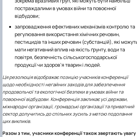
зокрема вразливих груп, які можуть бути найбільш
постраждалими в умовах війни та повоєнної
відбудови;
запровадження ефективних механізмів контролю та
регулювання використання хімічних речовин,
пестицидів та інших речовин (субстанцій), які можут
мати негативний вплив на якість ґрунту, води та
повітря, безпечність сільськогосподарської
продукції чи здоров’я тварин і людей.
Ця резолюція відображає позицію учасників конференції
щодо необхідності негайних заходів для забезпечення
продовольчої та екологічної безпеки в умовах війни та
повоєнної відбудови. Конференція закликає усі держави,
міжнародні організації, громадські організації та приватний
сектор долучитись до спільних зусиль з метою подолання
цих викликів.
Разом з тим, учасники конференції також звертають увагу