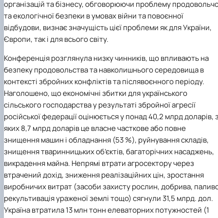
організацій та бізнесу, обговорюючи проблему продовольчо
та екологічної безпеки в умовах війни та повоєнної
відбудови, визнає значущість цієї проблеми як для України,
Європи, так і для всього світу.
Конференція розглянула низку чинників, що впливають на
безпеку продовольства та навколишнього середовища в
контексті збройних конфліктів та післявоєнного періоду.
Наголошено, що економічні збитки для українського
сільського господарства у результаті збройної агресії
російської федерації оцінюється у понад 40,2 млрд доларів, 
яких 8,7 млрд доларів це власне часткове або повне
знищення машин і обладнання (53 %), руйнування складів,
знищення тваринницьких об’єктів, багаторічних насаджень,
викрадення майна. Непрямі втрати агросектору через
втрачений дохід, зниження реалізаційних цін, зростання
виробничих витрат (засоби захисту рослин, добрива, паливо
рекультивація ураженої землі тощо) сягнули 31,5 млрд. дол.
Україна втратила 13 млн тонн елеваторних потужностей (1