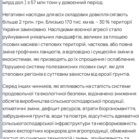
млрд дол.) з 57 млн тонн у довоєнний період.
Негативні наслідки для всіх складових довкілля сягають
більше 2 трлн. грн. Близько 170 тис. км кв. – 30 % території
України заміновано. Н
аслідками воєнної агресії стало
руйнування унікальних ландшафтів, великих за площею
лісових масивів і степових територій, часткова, або повна
зміна трофічних ланцюгів, а відповідно і сукцесійні зміни в
екосистемах, які призводять до їх спрощення і ослаблення.
Порушено систему полезахисних лісових смуг, які для
степових регіонів є суттєвим захистом від ерозії ґрунтів.
Серед інших чинників, які впливають на сталість системи
продовольчої та екологічної безпеки, відзначено зниження
обсягів виробництва сільськогосподарської продукції,
кліматичні зміни, дефіцит ресурсів, втрати біорізноманіття,
забруднення ґрунтів, води та повітря, відсутність адекватно
сільськогосподарської інфраструктури та несформованість
нових експортних коридорів для агропродукції, обмежений
доступ до сучасних технологій і знань, зруйнованість та