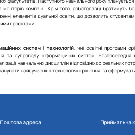
двох факультетів. Наступного навчального року плануєтьс
ід менторів компанії. Крім того, роботодавці братимуть 
дженні елементів дуальної освіти, що дозволить студента
ними проєктами.
аційних систем і технологій
, чиї освітні програми ор
ння та супроводу інформаційних систем. Безпосередня 
ізації навчальних дисциплін відповідно до реальних потре
панувати найсучасніші технологічні рішення та сформуват
Поштова адреса
Приймальна к