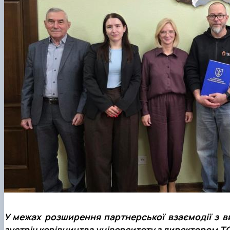
У межах розширення партнерської взаємодії з в
зустріч керівництва університету з директором