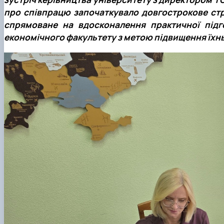
про співпрацю започаткувало довгострокове стра
спрямоване на вдосконалення практичної підго
економічного факультету з метою підвищення їхн