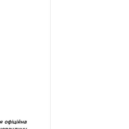
я офіційна
еморандуму