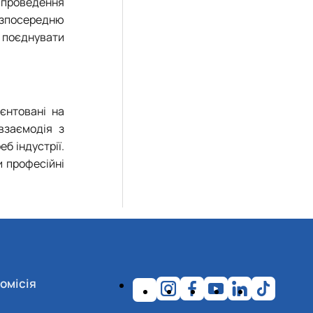
я проведення
безпосередню
м поєднувати
ієнтовані на
взаємодія з
б індустрії.
и професійні
омісія