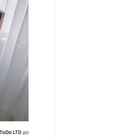
ToDo LTD
до