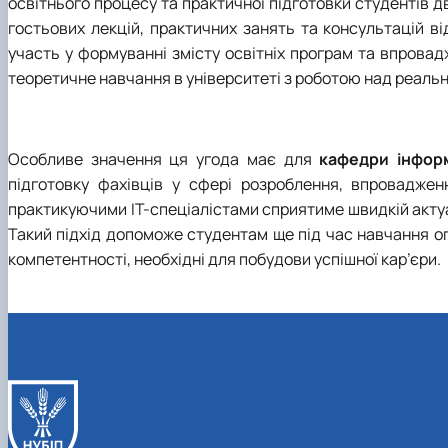
освітнього процесу та практичної підготовки студентів 
гостьових лекцій, практичних занять та консультацій в
участь у формуванні змісту освітніх програм та впрова
теоретичне навчання в університеті з роботою над реаль
Особливе значення ця угода має для
кафедри інформ
підготовку фахівців у сфері розроблення, впровадже
практикуючими ІТ-спеціалістами сприятиме швидкій актуал
Такий підхід допоможе студентам ще під час навчання о
компетентності, необхідні для побудови успішної кар’єри.