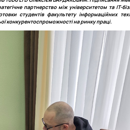
тегічне партнерство між університетом та ІТ-біз
товки студентів факультету інформаційних тех
ьої конкурентоспроможності на ринку праці.