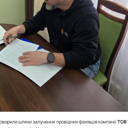
оворили шляхи залучення провідних фахівців компанії
ТОВ 