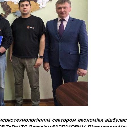
исокотехнологічним сектором економіки відбулас
 ТОВ ToDo LTD Олексієм БАРДАКОВИМ. Підписання М