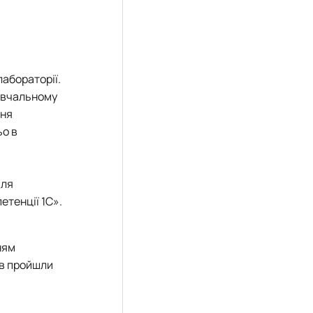
лабораторії.
навчальному
ння
о в
для
етенції 1С».
ням
ів пройшли