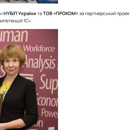
и
НУБіП України
та
ТОВ «ПРОКОМ»
за партнерський проек
омпетенцій 1С»
.