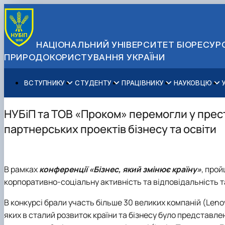
НАЦІОНАЛЬНИЙ УНІВЕРСИТЕТ БІОРЕСУРС
ПРИРОДОКОРИСТУВАННЯ УКРАЇНИ
ВСТУПНИКУ
СТУДЕНТУ
ПРАЦІВНИКУ
НАУКОВЦЮ
Вступ до НУБіП України 2026
Навчання
Освітній процес
Наукова діяльність
Управління і самоврядування
Приймальна комісія
Додаткова освіта
Міжнародна діяльність
Аспіранту / Докторанту
Загальна інформація
НУБіП та ТОВ «Проком» перемогли у прес
Правила прийому
Позанавчальна діяльність
Довідкова інформація
Захисти дисертацій
Офіційні документи
партнерських проектів бізнесу та освіти
Для осіб з тимчасово окупованих територій
Студентське самоврядування
Профспілкова організація
Законодавче та нормативне забезпечення
Стратегія розвитку на період 2026-2030рр. «ГОЛОСІ
Зимовий вступ
Довідкова інформація
Центр колективного користування науковим обладна
Доступ до публічної інформації
Підготовчий курс НМТ
Пільги
Біоетична комісія
Державні закупівлі
В рамках
конференції «Бізнес, який змінює країну»
, про
Для іноземців / For foreigners
Наукові видання
Офіційна символіка
корпоративно-соціальну активність та відповідальність та
Військова освіта
Наука для бізнесу
Антикорупційні заходи
Гендерна радниця
В конкурсі брали участь більше 30 великих компаній (Lenovo
Контактна інформація
яких в сталий розвиток країни та бізнесу було представле