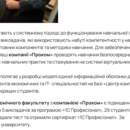
ягають у системному підході до функціонування навчальної 
 викладачів, які використовують набуті компетентності у 
істовних компонентів та методики навчання. Для забезпече
івці
компанії «Проком»
проводять навчання безпосереднь
 навчальних практик та стажування на системі віртуальних
 полягає у розробці моделі єдиної інформаційної оболонки 
нтів економічних та ІТ- спеціальностей на базі «Центр комп
кращих студентів.
омічного факультету
з
компанією «Проком»
є підвищен
єю 5 викладачів за програмою «1С Професіонал», 29 студент
здали тест та отримали сертифікат «1С Професіонал». За
університету.