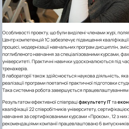
Особливості проекту, що були виділені членами журі, пол
Центр компетенцій 1С забезпечує підвищення кваліфікації
процесі, модернізації навчальних програм дисциплін, зм
поглибленого навчання за спеціалізованими курсами, фах
університеті. Практичні навички удосконалюються під час
тренажерів.
В лабораторії також здійснюється наукова діяльність, яка
реалізації програми поетапної практичної підготовки студе
Така системна робота завершується працевлаштуванням 
Результатом ефективної співпраці
факультету ІТ
та
екон
кваліфікації 22 співробітників університету, сертифікаці
навчання за сертифікованими курсами «Проком», 12 з них 
рекомендаціями компанії працевлаштовано 6 випускників 