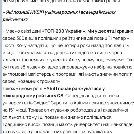
Бо ми розуміємо, що у дітей з села немає таких грошей.
– Які позиції НУБіП у міжнародних і всеукраїнських
рейтингах?
– Маємо свіжі дані
«ТОП-200 України»
.
Ми у десятці кращих
серед 300 вишів поліпшили рейтинг на дві позиції і тепер –
шості. Хочу нагадати, що ще чотири роки назад посідали 14
місце. Поступаємося на долі сотих відсотка лише через
кількість іноземних студентів. Але у цьому році очікуємо і їхн
суттєве збільшення, адже запроваджуємо набір на повністю
англомовні магістерські програми, які мають значний попит
серед іноземних громадян.
Також у цьому році
НУБіП
почав ранжуватися у
міжнародному рейтингу QS
. Серед дванадцяти тисяч
університетів Східної Європи та Азії ми поки що знаходимос
на 151 місці. Триває опитування роботодавців і академічної
спільноти, тому і ці показники значно поліпшаться.
Традиційно високі позиції мають університет і наші викладач
та науковці в різноманітних рейтингах публікацій у