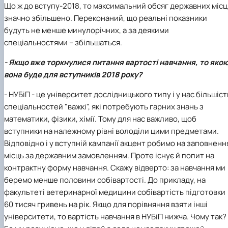
Що ж до вступу-2018, то максимальний обсяг державних місц
значно збільшено. Переконаний, що реальні показники
будуть не менше минулорічних, а за деякими
спеціальностями – збільшаться.
- Якщо вже торкнулися питання вартості навчання, то яко
вона буде для вступників 2018 року?
- НУБіП - це університет дослідницького типу і у нас більшіст
спеціальностей "важкі", які потребують гарних знань з
математики, фізики, хімії. Тому для нас важливо, щоб
вступники на належному рівні володіли цими предметами.
Відповідно і у вступній кампанії акцент робимо на заповненн
місць за державним замовленням. Проте існує й попит на
контрактну форму навчання. Скажу відверто: за навчання ми
беремо менше половини собівартості. До прикладу, на
факультеті ветеринарної медицини собівартість підготовки
60 тисяч гривень на рік. Якщо для порівняння взяти інші
університети, то вартість навчання в НУБіП нижча. Чому так?