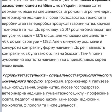
замовлення одне з найбільших в Україні.
Більше сотні
державних місць на спеціальності агрономія, агроінженерія,
ветеринарна медицина, лісове господарство, технологія
виробництва та переробки продукції тваринництва, харчові
технології та інші. До прикладу, в 2017 році на бакалаврат дл
випускників шкіл – 1375 місць, для молодших спеціалістів –
467, до магістратури – 1382. Але у минулому році мали й
конкурс на контрактну форму навчання. До речі, кількість
контрактників була такою ж, як і на бюджет. Такий попит
зумовлений вартістю навчання, яка є привабливою серед
інших вишів.
У пріоритеті вступників – спеціальності агробіологічного т
інженерного профілю:
агрономія, агроінженерія, галузеве
машинобудування, будівництво, лісове господарство,
ветеринарна медицина, гуманітарного циклу – професійна
освіта, педагогіка вищої школи, міжнародні відносини,
психологія, філологія та ІТ-спеціальності.