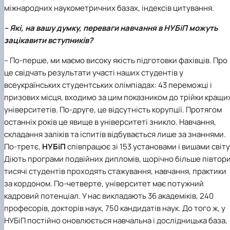
міжнародних наукометричних базах, індексів цитування.
– Які, на вашу думку, переваги навчання в НУБіП можуть
зацікавити вступників?
– По-перше, ми маємо високу якість підготовки фахівців. Про
це свідчать результати участі наших студентів у
всеукраїнських студентських олімпіадах: 43 переможці і
призових місця, входимо за цим показником до трійки кращи
університетів. По-друге, це відсутність корупції. Протягом
останніх років це явище в університеті зникло. Навчання,
складання заліків та іспитів відбувається лише за знаннями.
По-третє,
НУБіП
співпрацює зі 153 установами і вишами світу
Діють програми подвійних дипломів, щорічно більше півтор
тисячі студентів проходять стажування, навчання, практики
за кордоном. По-четверте, університет має потужний
кадровий потенціал. У нас викладають 36 академіків, 240
професорів, докторів наук, 750 кандидатів наук. До того ж, у
НУБіП постійно оновлюється навчальна і дослідницька база,