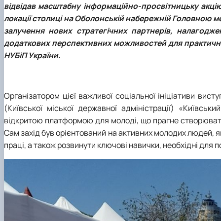
відвідав масштабну інформаційно-просвітницьку акц
локації столиці на Оболонській набережній Головною м
залучення нових стратегічних партнерів, налагодж
додаткових перспективних можливостей для практично
НУБіП України.
Організатором цієї важливої соціальної ініціативи вист
(Київської міської державної адміністрації) «Київськ
відкритою платформою для молоді, що прагне створювати
Сам захід був орієнтований на активних молодих людей, як
праці, а також розвинути ключові навички, необхідні для 