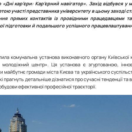
ію
«Дні кар’єри: Кар’єрний навігатор»
. Захід відбувся у 
етою участі представника університету в цьому заході с
ення прямих контактів із провідними працедавцями т
ї підготовки й подальшого успішного працевлаштуванн
упила комунальна установа виконавчого органу Київської 
ий молодіжний центр». Ця установа є згуртованою, інно
 майбутнє громади міста Києва та українського суспільст
і прагнуть детальніше дізнатися про сучасні тенденції та 
побудови ефективної професійної траєкторії.