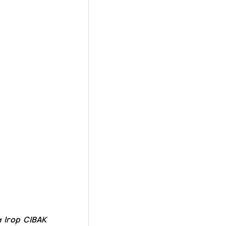
и
Ігор СІВАК