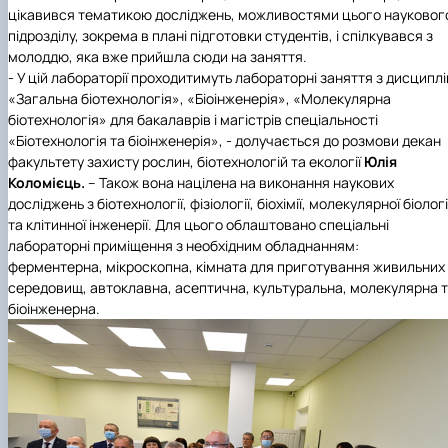
цікавився тематикою досліджень, можливостями цього науковог
підрозділу, зокрема в плані підготовки студентів, і спілкувався з
молоддю, яка вже прийшла сюди на заняття.
- У цій лабораторії проходитимуть лабораторні заняття з дисциплі
«Загальна біотехнологія», «Біоінженерія», «Молекулярна
біотехнологія» для бакалаврів і магістрів спеціальності
«Біотехнологія та біоінженерія», - долучається до розмови декан
факультету захисту рослин, біотехнологій та екології
Юлія
Коломієць.
– Також вона націлена на виконання наукових
досліджень з біотехнології, фізіології, біохімії, молекулярної біологі
та клітинної інженерії. Для цього облаштовано спеціальні
лабораторні приміщення з необхідним обладнанням:
ферментерна, мікроскопна, кімната для приготування живильних
середовищ, автоклавна, асептична, культуральна, молекулярна 
біоінженерна.