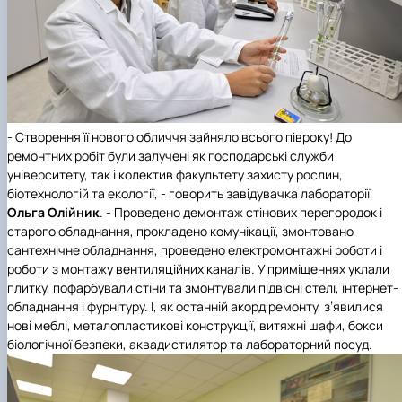
- Створення її нового обличчя зайняло всього півроку! До
ремонтних робіт були залучені як господарські служби
університету, так і колектив факультету захисту рослин,
біотехнологій та екології, - говорить завідувачка лабораторії
Ольга Олійник
. - Проведено демонтаж стінових перегородок і
старого обладнання, прокладено комунікації, змонтовано
сантехнічне обладнання, проведено електромонтажні роботи і
роботи з монтажу вентиляційних каналів. У приміщеннях уклали
плитку, пофарбували стіни та змонтували підвісні стелі, інтернет-
обладнання і фурнітуру. І, як останній акорд ремонту, з’явилися
нові меблі, металопластикові конструкції, витяжні шафи, бокси
біологічної безпеки, аквадистилятор та лабораторний посуд.