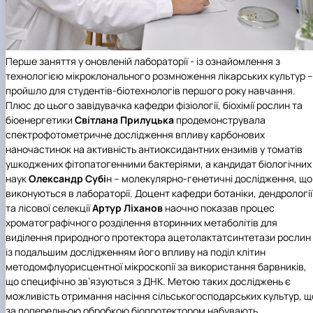
Перше заняття у оновленій лабораторії - із ознайомлення з
технологією мікроклонального розмноження лікарських культур –
пройшло для студентів-біотехнологів першого року навчання.
Плюс до цього завідувачка кафедри фізіології, біохімії рослин та
біоенергетики
Світлана Прилуцька
продемонструвала
спектрофотометричне дослідження впливу карбонових
наночастинок на активність антиоксидантних ензимів у томатів
ушкоджених фітопатогенними бактеріями, а кандидат біологічних
наук
Олександр Субі
н – молекулярно-генетичні дослідження, що
виконуються в лабораторії. Доцент кафедри ботаніки, дендрології
та лісової селекції
Артур Ліханов
наочно показав процес
хроматографічного розділення вторинних метаболітів для
виділення природного протектора ацетолактатсинтетази рослин
із подальшим дослідженням його впливу на поділ клітин
методомфлуорисцентної мікроскопії за використання барвників,
що специфічно зв’язуються з ДНК. Метою таких досліджень є
можливість отримання насіння сільськогосподарських культур, щ
за попередньою обробкою біопротектором набувають